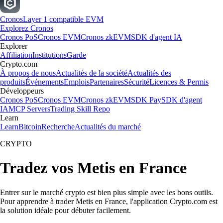
Cronos
Layer 1 compatible EVM
Explorez Cronos
Cronos PoS
Cronos EVM
Cronos zkEVM
SDK d'agent IA
Explorer
Affiliation
Institutions
Garde
Crypto.com
À propos de nous
Actualités de la société
Actualités des
produits
Événements
Emplois
Partenaires
Sécurité
Licences & Permis
Développeurs
Cronos PoS
Cronos EVM
Cronos zkEVM
SDK Pay
SDK d'agent
IA
MCP Servers
Trading Skill Repo
Learn
Learn
Bitcoin
Recherche
Actualités du marché
CRYPTO
Tradez vos Metis en France
Entrer sur le marché crypto est bien plus simple avec les bons outils.
Pour apprendre à trader Metis en France, l'application Crypto.com est
la solution idéale pour débuter facilement.