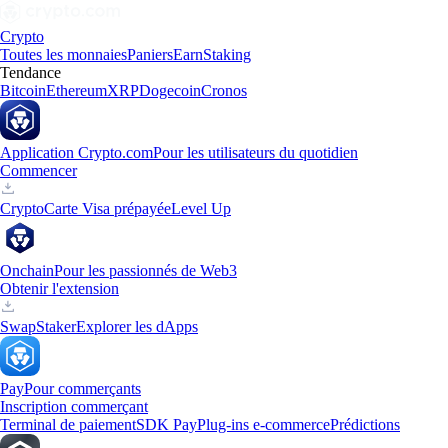
Crypto
Toutes les monnaies
Paniers
Earn
Staking
Tendance
Bitcoin
Ethereum
XRP
Dogecoin
Cronos
Application Crypto.com
Pour les utilisateurs du quotidien
Commencer
Crypto
Carte Visa prépayée
Level Up
Onchain
Pour les passionnés de Web3
Obtenir l'extension
Swap
Staker
Explorer les dApps
Pay
Pour commerçants
Inscription commerçant
Terminal de paiement
SDK Pay
Plug-ins e-commerce
Prédictions