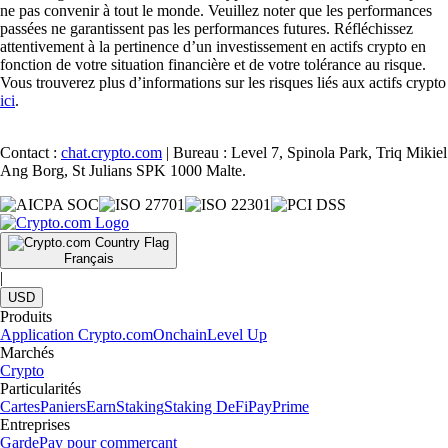
ne pas convenir à tout le monde. Veuillez noter que les performances
passées ne garantissent pas les performances futures. Réfléchissez
attentivement à la pertinence d’un investissement en actifs crypto en
fonction de votre situation financière et de votre tolérance au risque.
Vous trouverez plus d’informations sur les risques liés aux actifs crypto
ici
.
Contact :
chat.crypto.com
| Bureau : Level 7, Spinola Park, Triq Mikiel
Ang Borg, St Julians SPK 1000 Malte.
Français
|
USD
Produits
Application Crypto.com
Onchain
Level Up
Marchés
Crypto
Particularités
Cartes
Paniers
Earn
Staking
Staking DeFi
Pay
Prime
Entreprises
Garde
Pay pour commerçant