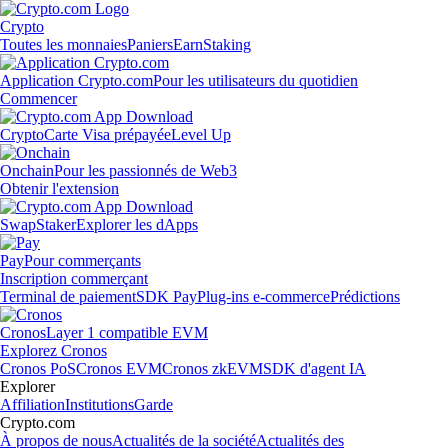
Crypto
Toutes les monnaies
Paniers
Earn
Staking
Application Crypto.com
Pour les utilisateurs du quotidien
Commencer
Crypto
Carte Visa prépayée
Level Up
Onchain
Pour les passionnés de Web3
Obtenir l'extension
Swap
Staker
Explorer les dApps
Pay
Pour commerçants
Inscription commerçant
Terminal de paiement
SDK Pay
Plug-ins e-commerce
Prédictions
Cronos
Layer 1 compatible EVM
Explorez Cronos
Cronos PoS
Cronos EVM
Cronos zkEVM
SDK d'agent IA
Explorer
Affiliation
Institutions
Garde
Crypto.com
À propos de nous
Actualités de la société
Actualités des