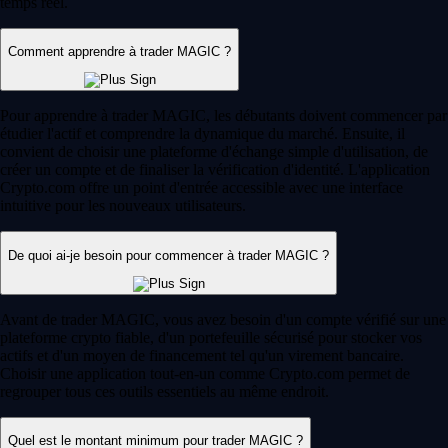
temps réel.
Comment apprendre à trader MAGIC ?
Pour apprendre à trader MAGIC, les débutants doivent commencer par
étudier l'actif et comprendre la dynamique du marché. Ensuite, il
convient de choisir une plateforme d'échange simple d'utilisation, de
créer un compte et de finaliser la vérification d'identité. L'application
Crypto.com offre un point d'entrée accessible avec une interface
intuitive pour les nouveaux utilisateurs.
De quoi ai-je besoin pour commencer à trader MAGIC ?
Avant de trader MAGIC, vous avez besoin d'un compte vérifié sur une
plateforme crypto fiable, d'un portefeuille sécurisé pour stocker vos
actifs et d'un moyen de financement tel qu'un virement bancaire.
Choisir une application tout-en-un comme Crypto.com permet de
regrouper tous ces outils essentiels au même endroit.
Quel est le montant minimum pour trader MAGIC ?