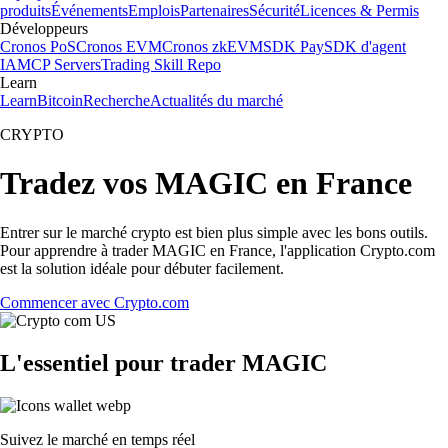
produits
Événements
Emplois
Partenaires
Sécurité
Licences & Permis
Développeurs
Cronos PoS
Cronos EVM
Cronos zkEVM
SDK Pay
SDK d'agent
IA
MCP Servers
Trading Skill Repo
Learn
Learn
Bitcoin
Recherche
Actualités du marché
CRYPTO
Tradez vos MAGIC en France
Entrer sur le marché crypto est bien plus simple avec les bons outils.
Pour apprendre à trader MAGIC en France, l'application Crypto.com
est la solution idéale pour débuter facilement.
Commencer avec Crypto.com
L'essentiel pour trader MAGIC
Suivez le marché en temps réel