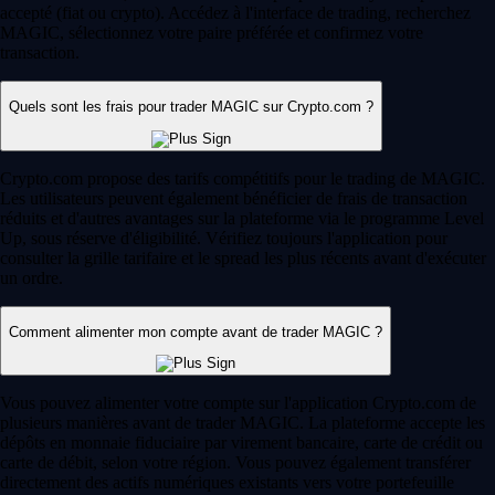
accepté (fiat ou crypto). Accédez à l'interface de trading, recherchez
MAGIC, sélectionnez votre paire préférée et confirmez votre
transaction.
Quels sont les frais pour trader MAGIC sur Crypto.com ?
Crypto.com propose des tarifs compétitifs pour le trading de MAGIC.
Les utilisateurs peuvent également bénéficier de frais de transaction
réduits et d'autres avantages sur la plateforme via le programme Level
Up, sous réserve d'éligibilité. Vérifiez toujours l'application pour
consulter la grille tarifaire et le spread les plus récents avant d'exécuter
un ordre.
Comment alimenter mon compte avant de trader MAGIC ?
Vous pouvez alimenter votre compte sur l'application Crypto.com de
plusieurs manières avant de trader MAGIC. La plateforme accepte les
dépôts en monnaie fiduciaire par virement bancaire, carte de crédit ou
carte de débit, selon votre région. Vous pouvez également transférer
directement des actifs numériques existants vers votre portefeuille