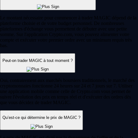
Le montant nécessaire pour commencer à trader MAGIC dépend de la
plateforme choisie et de votre budget personnel. De nombreuses
plateformes d'échange vous permettent de débuter avec une petite
somme. Sur l'application Crypto.com, vous pouvez alimenter votre
compte et exécuter votre premier ordre avec un minimum requis très
bas.
Peut-on trader MAGIC à tout moment ?
Oui, contrairement aux marchés boursiers traditionnels, le marché des
cryptomonnaies fonctionne 24 heures sur 24 et 7 jours sur 7. Utiliser
une application mobile comme celle de Crypto.com vous permet de
suivre l'évolution des prix en temps réel et d'exécuter des ordres dès
que vous décidez de trader MAGIC.
Qu’est-ce qui détermine le prix de MAGIC ?
Le prix de MAGIC est dicté par la dynamique de l'offre et de la