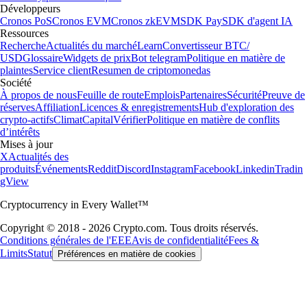
Développeurs
Cronos PoS
Cronos EVM
Cronos zkEVM
SDK Pay
SDK d'agent IA
Ressources
Recherche
Actualités du marché
Learn
Convertisseur BTC/
USD
Glossaire
Widgets de prix
Bot telegram
Politique en matière de
plaintes
Service client
Resumen de criptomonedas
Société
À propos de nous
Feuille de route
Emplois
Partenaires
Sécurité
Preuve de
réserves
Affiliation
Licences & enregistrements
Hub d'exploration des
crypto-actifs
Climat
Capital
Vérifier
Politique en matière de conflits
d’intérêts
Mises à jour
X
Actualités des
produits
Événements
Reddit
Discord
Instagram
Facebook
Linkedin
Tradin
gView
Cryptocurrency in Every Wallet™
Copyright © 2018 - 2026 Crypto.com. Tous droits réservés.
Conditions générales de l'EEE
Avis de confidentialité
Fees &
Limits
Statut
Préférences en matière de cookies