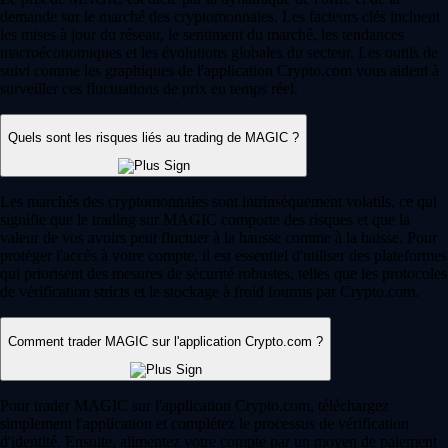
demande sur le marché des cryptomonnaies. Les facteurs clés incluent
les mises à jour du réseau, le sentiment du marché, les tendances
macroéconomiques et les évolutions globales du secteur. Les outils de
suivi comme les graphiques de l'application Crypto.com vous aident à
surveiller ces fluctuations de prix en temps réel.
Quels sont les risques liés au trading de MAGIC ?
Les marchés des cryptomonnaies sont intrinsèquement volatils, ce qui
signifie que le trading sur MAGIC comporte des risques et que la
valeur de vos avoirs peut fluctuer à la hausse comme à la baisse. Pour
protéger l'accès à votre compte, il est essentiel d'utiliser des plateformes
qui priorisent des mesures de sécurité robustes, telles que les protocoles
de vérification stricts et le stockage à froid fournis par Crypto.com.
Comment trader MAGIC sur l'application Crypto.com ?
Pour trader MAGIC sur l'application Crypto.com, téléchargez
simplement l'application et complétez le processus de vérification
d'identité. Ensuite, alimentez votre compte par un moyen de paiement