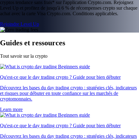
cryptos tendance sans frais* sur l'application Crypto.com. Rejoignez
Level Up et profitez de jusqu'à 6 % de récompenses crypto sur chaque
achat avec la carte Visa Crypto.com. Conditions applicables.
Rejoindre Level Up
Guides et ressources
Tout savoir sur la crypto
Qu'est-ce que le day trading crypto ? Guide pour bien débuter
Découvrez les bases du day trading crypto : stratégies clés, indicateurs
et risques pour débuter en toute confiance sur les marchés de
cryptomonnaies.
Learn more
Qu'est-ce que le day trading crypto ? Guide pour bien débuter
Découvrez les bases du day trading crypto : stratégies clés, indicateurs