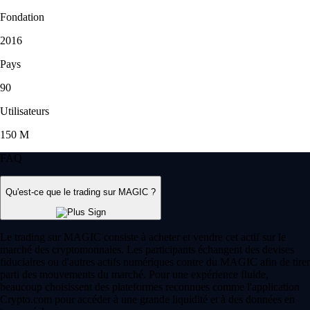
Fondation
2016
Pays
90
Utilisateurs
150 M
FAQ
Qu'est-ce que le trading sur MAGIC ?
Le trading sur MAGIC consiste à acheter et vendre cet actif sur le
marché des cryptomonnaies. Les participants échangent des devises
fiduciaires ou d'autres actifs numériques contre du MAGIC afin de tirer
parti des mouvements du marché. Pour une expérience fluide,
beaucoup choisissent des plateformes reconnues comme l'application
Crypto.com pour accéder à une grande liquidité et à des données en