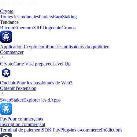
Crypto
Toutes les monnaies
Paniers
Earn
Staking
Tendance
Bitcoin
Ethereum
XRP
Dogecoin
Cronos
Application Crypto.com
Pour les utilisateurs du quotidien
Commencer
Crypto
Carte Visa prépayée
Level Up
Onchain
Pour les passionnés de Web3
Obtenir l'extension
Swap
Staker
Explorer les dApps
Pay
Pour commerçants
Inscription commerçant
Terminal de paiement
SDK Pay
Plug-ins e-commerce
Prédictions