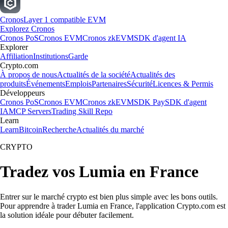
Cronos
Layer 1 compatible EVM
Explorez Cronos
Cronos PoS
Cronos EVM
Cronos zkEVM
SDK d'agent IA
Explorer
Affiliation
Institutions
Garde
Crypto.com
À propos de nous
Actualités de la société
Actualités des
produits
Événements
Emplois
Partenaires
Sécurité
Licences & Permis
Développeurs
Cronos PoS
Cronos EVM
Cronos zkEVM
SDK Pay
SDK d'agent
IA
MCP Servers
Trading Skill Repo
Learn
Learn
Bitcoin
Recherche
Actualités du marché
CRYPTO
Tradez vos Lumia en France
Entrer sur le marché crypto est bien plus simple avec les bons outils.
Pour apprendre à trader Lumia en France, l'application Crypto.com est
la solution idéale pour débuter facilement.