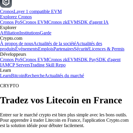
Cronos
Layer 1 compatible EVM
Explorez Cronos
Cronos PoS
Cronos EVM
Cronos zkEVM
SDK d'agent IA
Explorer
Affiliation
Institutions
Garde
Crypto.com
À propos de nous
Actualités de la société
Actualités des
produits
Événements
Emplois
Partenaires
Sécurité
Licences & Permis
Développeurs
Cronos PoS
Cronos EVM
Cronos zkEVM
SDK Pay
SDK d'agent
IA
MCP Servers
Trading Skill Repo
Learn
Learn
Bitcoin
Recherche
Actualités du marché
CRYPTO
Tradez vos Litecoin en France
Entrer sur le marché crypto est bien plus simple avec les bons outils.
Pour apprendre à trader Litecoin en France, l'application Crypto.com
est la solution idéale pour débuter facilement.