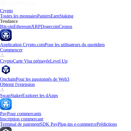
Crypto
Toutes les monnaies
Paniers
Earn
Staking
Tendance
Bitcoin
Ethereum
XRP
Dogecoin
Cronos
Application Crypto.com
Pour les utilisateurs du quotidien
Commencer
Crypto
Carte Visa prépayée
Level Up
Onchain
Pour les passionnés de Web3
Obtenir l'extension
Swap
Staker
Explorer les dApps
Pay
Pour commerçants
Inscription commerçant
Terminal de paiement
SDK Pay
Plug-ins e-commerce
Prédictions