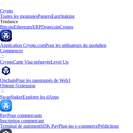
Crypto
Toutes les monnaies
Paniers
Earn
Staking
Tendance
Bitcoin
Ethereum
XRP
Dogecoin
Cronos
Application Crypto.com
Pour les utilisateurs du quotidien
Commencer
Crypto
Carte Visa prépayée
Level Up
Onchain
Pour les passionnés de Web3
Obtenir l'extension
Swap
Staker
Explorer les dApps
Pay
Pour commerçants
Inscription commerçant
Terminal de paiement
SDK Pay
Plug-ins e-commerce
Prédictions