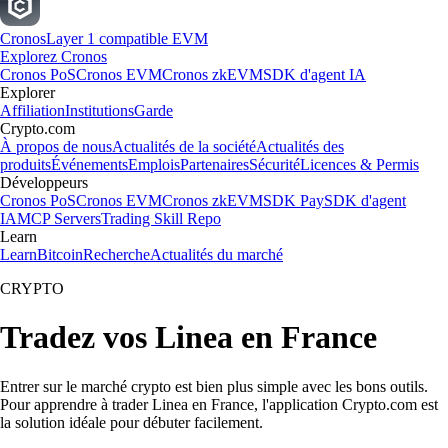
Cronos
Layer 1 compatible EVM
Explorez Cronos
Cronos PoS
Cronos EVM
Cronos zkEVM
SDK d'agent IA
Explorer
Affiliation
Institutions
Garde
Crypto.com
À propos de nous
Actualités de la société
Actualités des
produits
Événements
Emplois
Partenaires
Sécurité
Licences & Permis
Développeurs
Cronos PoS
Cronos EVM
Cronos zkEVM
SDK Pay
SDK d'agent
IA
MCP Servers
Trading Skill Repo
Learn
Learn
Bitcoin
Recherche
Actualités du marché
CRYPTO
Tradez vos Linea en France
Entrer sur le marché crypto est bien plus simple avec les bons outils.
Pour apprendre à trader Linea en France, l'application Crypto.com est
la solution idéale pour débuter facilement.