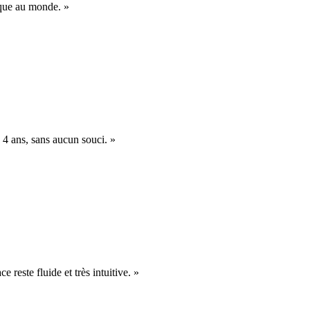
nique au monde. »
 4 ans, sans aucun souci. »
e reste fluide et très intuitive. »