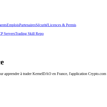
ents
Emplois
Partenaires
Sécurité
Licences & Permis
P Servers
Trading Skill Repo
ce
Pour apprendre à trader KernelDAO en France, l'application Crypto.com e