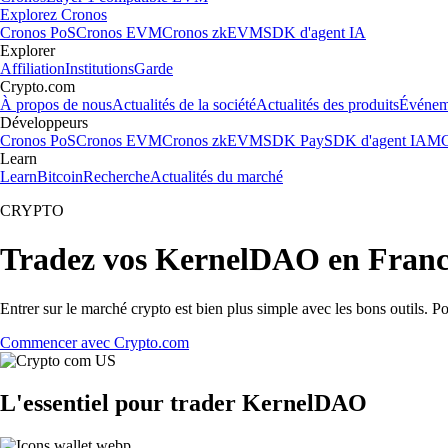
Explorez Cronos
Cronos PoS
Cronos EVM
Cronos zkEVM
SDK d'agent IA
Explorer
Affiliation
Institutions
Garde
Crypto.com
À propos de nous
Actualités de la société
Actualités des produits
Événem
Développeurs
Cronos PoS
Cronos EVM
Cronos zkEVM
SDK Pay
SDK d'agent IA
MC
Learn
Learn
Bitcoin
Recherche
Actualités du marché
CRYPTO
Tradez vos KernelDAO en Fran
Entrer sur le marché crypto est bien plus simple avec les bons outils. 
Commencer avec Crypto.com
L'essentiel pour trader KernelDAO