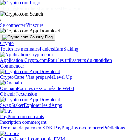
Marchés
Particuliers
Entreprises
Découvrir
/
Se connecter
S'inscrire
Crypto
Toutes les monnaies
Paniers
Earn
Staking
Application Crypto.com
Pour les utilisateurs du quotidien
Commencer
Crypto
Carte Visa prépayée
Level Up
Onchain
Pour les passionnés de Web3
Obtenir l'extension
Swap
Staker
Explorer les dApps
Pay
Pour commerçants
Inscription commerçant
Terminal de paiement
SDK Pay
Plug-ins e-commerce
Prédictions
Cronos
Layer 1 compatible EVM