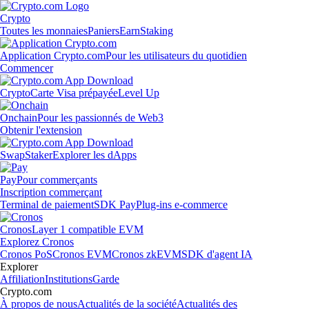
Crypto
Toutes les monnaies
Paniers
Earn
Staking
Application Crypto.com
Pour les utilisateurs du quotidien
Commencer
Crypto
Carte Visa prépayée
Level Up
Onchain
Pour les passionnés de Web3
Obtenir l'extension
Swap
Staker
Explorer les dApps
Pay
Pour commerçants
Inscription commerçant
Terminal de paiement
SDK Pay
Plug-ins e-commerce
Cronos
Layer 1 compatible EVM
Explorez Cronos
Cronos PoS
Cronos EVM
Cronos zkEVM
SDK d'agent IA
Explorer
Affiliation
Institutions
Garde
Crypto.com
À propos de nous
Actualités de la société
Actualités des