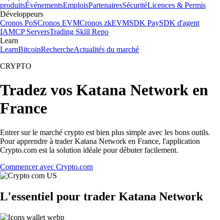
produits
Événements
Emplois
Partenaires
Sécurité
Licences & Permis
Développeurs
Cronos PoS
Cronos EVM
Cronos zkEVM
SDK Pay
SDK d'agent
IA
MCP Servers
Trading Skill Repo
Learn
Learn
Bitcoin
Recherche
Actualités du marché
CRYPTO
Tradez vos Katana Network en
France
Entrer sur le marché crypto est bien plus simple avec les bons outils.
Pour apprendre à trader Katana Network en France, l'application
Crypto.com est la solution idéale pour débuter facilement.
Commencer avec Crypto.com
L'essentiel pour trader Katana Network