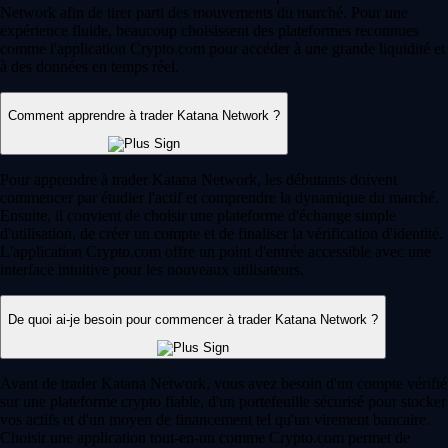
Network afin de tirer parti des mouvements du marché. Pour une
expérience fluide, beaucoup choisissent des plateformes reconnues
comme l'application Crypto.com pour accéder à une grande liquidité et
à des données en temps réel.
Comment apprendre à trader Katana Network ?
Pour apprendre à trader Katana Network, les débutants doivent
commencer par étudier l'actif et comprendre la dynamique du marché.
Ensuite, il convient de choisir une plateforme d'échange simple
d'utilisation, de créer un compte et de finaliser la vérification d'identité.
L'application Crypto.com offre un point d'entrée accessible avec une
interface intuitive pour les nouveaux utilisateurs.
De quoi ai-je besoin pour commencer à trader Katana Network ?
Avant de trader Katana Network, vous avez besoin d'un compte vérifié
sur une plateforme crypto fiable, d'un portefeuille sécurisé pour stocker
vos actifs et d'un moyen de financement tel qu'un virement bancaire.
Choisir une application tout-en-un comme Crypto.com permet de