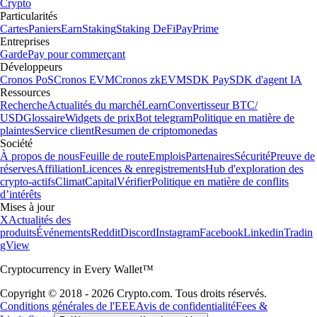
Crypto
Particularités
Cartes
Paniers
Earn
Staking
Staking DeFi
Pay
Prime
Entreprises
Garde
Pay pour commerçant
Développeurs
Cronos PoS
Cronos EVM
Cronos zkEVM
SDK Pay
SDK d'agent IA
Ressources
Recherche
Actualités du marché
Learn
Convertisseur BTC/
USD
Glossaire
Widgets de prix
Bot telegram
Politique en matière de
plaintes
Service client
Resumen de criptomonedas
Société
À propos de nous
Feuille de route
Emplois
Partenaires
Sécurité
Preuve de
réserves
Affiliation
Licences & enregistrements
Hub d'exploration des
crypto-actifs
Climat
Capital
Vérifier
Politique en matière de conflits
d’intérêts
Mises à jour
X
Actualités des
produits
Événements
Reddit
Discord
Instagram
Facebook
Linkedin
Tradin
gView
Cryptocurrency in Every Wallet™
Copyright © 2018 - 2026 Crypto.com. Tous droits réservés.
Conditions générales de l'EEE
Avis de confidentialité
Fees &