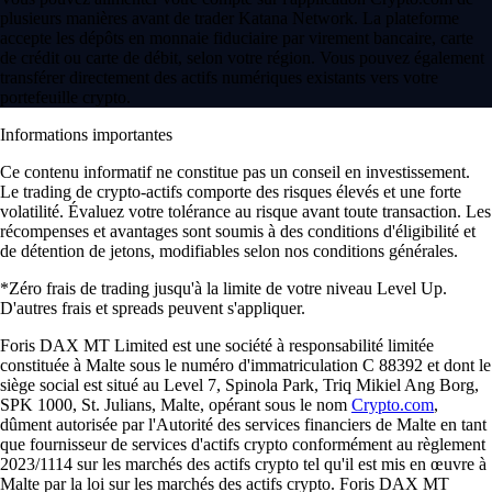
plusieurs manières avant de trader Katana Network. La plateforme
accepte les dépôts en monnaie fiduciaire par virement bancaire, carte
de crédit ou carte de débit, selon votre région. Vous pouvez également
transférer directement des actifs numériques existants vers votre
portefeuille crypto.
Informations importantes
Ce contenu informatif ne constitue pas un conseil en investissement.
Le trading de crypto-actifs comporte des risques élevés et une forte
volatilité. Évaluez votre tolérance au risque avant toute transaction. Les
récompenses et avantages sont soumis à des conditions d'éligibilité et
de détention de jetons, modifiables selon nos conditions générales.
*Zéro frais de trading jusqu'à la limite de votre niveau Level Up.
D'autres frais et spreads peuvent s'appliquer.
Foris DAX MT Limited est une société à responsabilité limitée
constituée à Malte sous le numéro d'immatriculation C 88392 et dont le
siège social est situé au Level 7, Spinola Park, Triq Mikiel Ang Borg,
SPK 1000, St. Julians, Malte, opérant sous le nom
Crypto.com
,
dûment autorisée par l'Autorité des services financiers de Malte en tant
que fournisseur de services d'actifs crypto conformément au règlement
2023/1114 sur les marchés des actifs crypto tel qu'il est mis en œuvre à
Malte par la loi sur les marchés des actifs crypto. Foris DAX MT