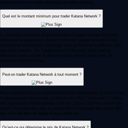
regrouper tous ces outils essentiels au même endroit.
Quel est le montant minimum pour trader Katana Network ?
Le montant nécessaire pour commencer à trader Katana Network
dépend de la plateforme choisie et de votre budget personnel. De
nombreuses plateformes d'échange vous permettent de débuter avec
une petite somme. Sur l'application Crypto.com, vous pouvez
alimenter votre compte et exécuter votre premier ordre avec un
minimum requis très bas.
Peut-on trader Katana Network à tout moment ?
Oui, contrairement aux marchés boursiers traditionnels, le marché des
cryptomonnaies fonctionne 24 heures sur 24 et 7 jours sur 7. Utiliser
une application mobile comme celle de Crypto.com vous permet de
suivre l'évolution des prix en temps réel et d'exécuter des ordres dès
que vous décidez de trader Katana Network.
Qu’est-ce qui détermine le prix de Katana Network ?