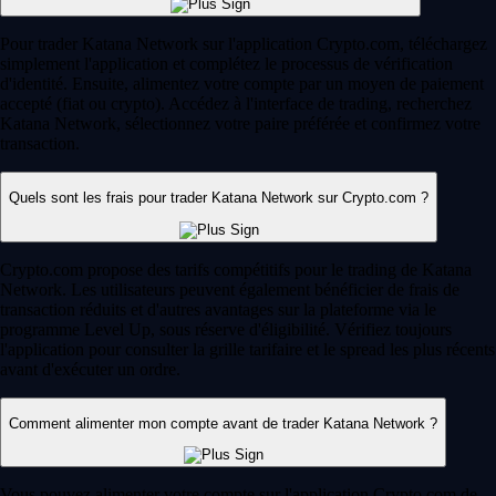
Pour trader Katana Network sur l'application Crypto.com, téléchargez
simplement l'application et complétez le processus de vérification
d'identité. Ensuite, alimentez votre compte par un moyen de paiement
accepté (fiat ou crypto). Accédez à l'interface de trading, recherchez
Katana Network, sélectionnez votre paire préférée et confirmez votre
transaction.
Quels sont les frais pour trader Katana Network sur Crypto.com ?
Crypto.com propose des tarifs compétitifs pour le trading de Katana
Network. Les utilisateurs peuvent également bénéficier de frais de
transaction réduits et d'autres avantages sur la plateforme via le
programme Level Up, sous réserve d'éligibilité. Vérifiez toujours
l'application pour consulter la grille tarifaire et le spread les plus récents
avant d'exécuter un ordre.
Comment alimenter mon compte avant de trader Katana Network ?
Vous pouvez alimenter votre compte sur l'application Crypto.com de