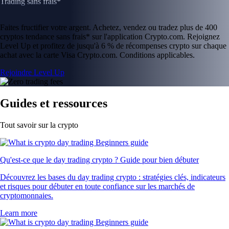
Trading sans frais*
Faites fructifier votre argent. Achetez, vendez ou tradez plus de 400
cryptos tendance sans frais* sur l'application Crypto.com. Rejoignez
Level Up et profitez de jusqu'à 6 % de récompenses crypto sur chaque
achat avec la carte Visa Crypto.com. Conditions applicables.
Rejoindre Level Up
Guides et ressources
Tout savoir sur la crypto
Qu'est-ce que le day trading crypto ? Guide pour bien débuter
Découvrez les bases du day trading crypto : stratégies clés, indicateurs
et risques pour débuter en toute confiance sur les marchés de
cryptomonnaies.
Learn more