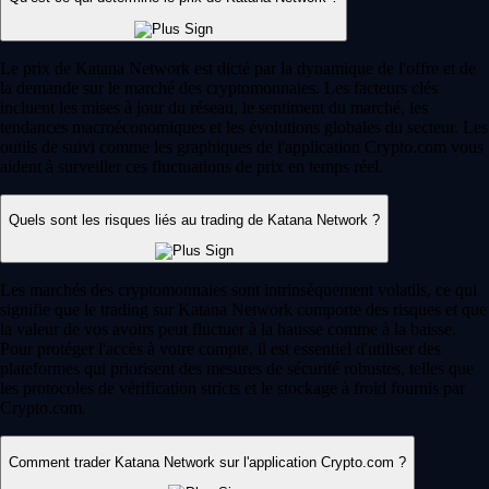
Le prix de Katana Network est dicté par la dynamique de l'offre et de
la demande sur le marché des cryptomonnaies. Les facteurs clés
incluent les mises à jour du réseau, le sentiment du marché, les
tendances macroéconomiques et les évolutions globales du secteur. Les
outils de suivi comme les graphiques de l'application Crypto.com vous
aident à surveiller ces fluctuations de prix en temps réel.
Quels sont les risques liés au trading de Katana Network ?
Les marchés des cryptomonnaies sont intrinsèquement volatils, ce qui
signifie que le trading sur Katana Network comporte des risques et que
la valeur de vos avoirs peut fluctuer à la hausse comme à la baisse.
Pour protéger l'accès à votre compte, il est essentiel d'utiliser des
plateformes qui priorisent des mesures de sécurité robustes, telles que
les protocoles de vérification stricts et le stockage à froid fournis par
Crypto.com.
Comment trader Katana Network sur l'application Crypto.com ?