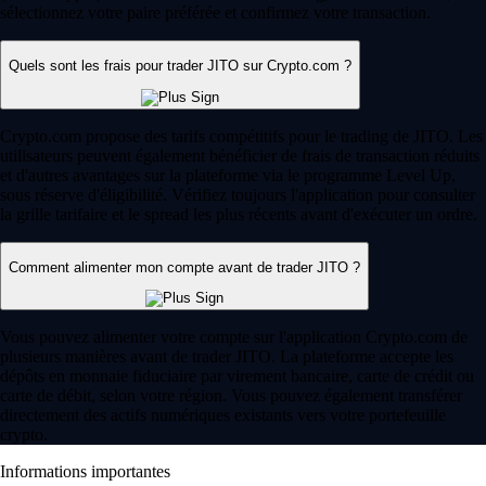
sélectionnez votre paire préférée et confirmez votre transaction.
Quels sont les frais pour trader JITO sur Crypto.com ?
Crypto.com propose des tarifs compétitifs pour le trading de JITO. Les
utilisateurs peuvent également bénéficier de frais de transaction réduits
et d'autres avantages sur la plateforme via le programme Level Up,
sous réserve d'éligibilité. Vérifiez toujours l'application pour consulter
la grille tarifaire et le spread les plus récents avant d'exécuter un ordre.
Comment alimenter mon compte avant de trader JITO ?
Vous pouvez alimenter votre compte sur l'application Crypto.com de
plusieurs manières avant de trader JITO. La plateforme accepte les
dépôts en monnaie fiduciaire par virement bancaire, carte de crédit ou
carte de débit, selon votre région. Vous pouvez également transférer
directement des actifs numériques existants vers votre portefeuille
crypto.
Informations importantes