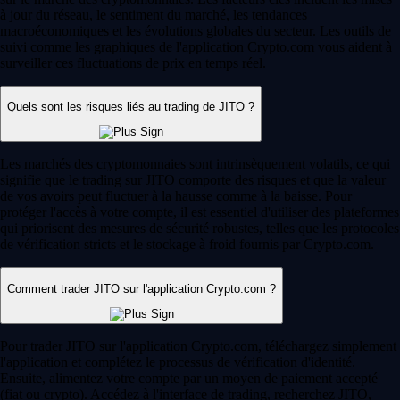
à jour du réseau, le sentiment du marché, les tendances
macroéconomiques et les évolutions globales du secteur. Les outils de
suivi comme les graphiques de l'application Crypto.com vous aident à
surveiller ces fluctuations de prix en temps réel.
Quels sont les risques liés au trading de JITO ?
Les marchés des cryptomonnaies sont intrinsèquement volatils, ce qui
signifie que le trading sur JITO comporte des risques et que la valeur
de vos avoirs peut fluctuer à la hausse comme à la baisse. Pour
protéger l'accès à votre compte, il est essentiel d'utiliser des plateformes
qui priorisent des mesures de sécurité robustes, telles que les protocoles
de vérification stricts et le stockage à froid fournis par Crypto.com.
Comment trader JITO sur l'application Crypto.com ?
Pour trader JITO sur l'application Crypto.com, téléchargez simplement
l'application et complétez le processus de vérification d'identité.
Ensuite, alimentez votre compte par un moyen de paiement accepté
(fiat ou crypto). Accédez à l'interface de trading, recherchez JITO,