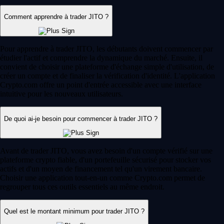
Comment apprendre à trader JITO ?
Pour apprendre à trader JITO, les débutants doivent commencer par
étudier l'actif et comprendre la dynamique du marché. Ensuite, il
convient de choisir une plateforme d'échange simple d'utilisation, de
créer un compte et de finaliser la vérification d'identité. L'application
Crypto.com offre un point d'entrée accessible avec une interface
intuitive pour les nouveaux utilisateurs.
De quoi ai-je besoin pour commencer à trader JITO ?
Avant de trader JITO, vous avez besoin d'un compte vérifié sur une
plateforme crypto fiable, d'un portefeuille sécurisé pour stocker vos
actifs et d'un moyen de financement tel qu'un virement bancaire.
Choisir une application tout-en-un comme Crypto.com permet de
regrouper tous ces outils essentiels au même endroit.
Quel est le montant minimum pour trader JITO ?