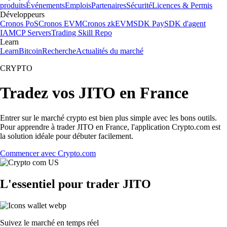
produits
Événements
Emplois
Partenaires
Sécurité
Licences & Permis
Développeurs
Cronos PoS
Cronos EVM
Cronos zkEVM
SDK Pay
SDK d'agent
IA
MCP Servers
Trading Skill Repo
Learn
Learn
Bitcoin
Recherche
Actualités du marché
CRYPTO
Tradez vos JITO en France
Entrer sur le marché crypto est bien plus simple avec les bons outils.
Pour apprendre à trader JITO en France, l'application Crypto.com est
la solution idéale pour débuter facilement.
Commencer avec Crypto.com
L'essentiel pour trader JITO
Suivez le marché en temps réel