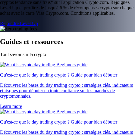
cryptos tendance sans frais* sur l'application Crypto.com. Rejoignez
Level Up et profitez de jusqu'à 6 % de récompenses crypto sur chaque
achat avec la carte Visa Crypto.com. Conditions applicables.
Rejoindre Level Up
Guides et ressources
Tout savoir sur la crypto
Qu'est-ce que le day trading crypto ? Guide pour bien débuter
Découvrez les bases du day trading crypto : stratégies clés, indicateurs
et risques pour débuter en toute confiance sur les marchés de
cryptomonnaies.
Learn more
Qu'est-ce que le day trading crypto ? Guide pour bien débuter
Découvrez les bases du day trading crypto : stratégies clés, indicateurs