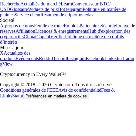
Recherche
Actualités du marché
Learn
Convertisseur BTC/
USD
Glossaire
Widgets de prix
Bot telegram
Politique en matière de
plaintes
Service client
Resumen de criptomonedas
Société
À propos de nous
Feuille de route
Emplois
Partenaires
Sécurité
Preuve de
réserves
Affiliation
Licences & enregistrements
Hub d'exploration des
crypto-actifs
Climat
Capital
Vérifier
Politique en matière de conflits
d’intérêts
Mises à jour
X
Actualités des
produits
Événements
Reddit
Discord
Instagram
Facebook
Linkedin
Tradin
gView
Cryptocurrency in Every Wallet™
Copyright © 2018 - 2026 Crypto.com. Tous droits réservés.
Conditions générales de l'EEE
Avis de confidentialité
Fees &
Limits
Statut
Préférences en matière de cookies