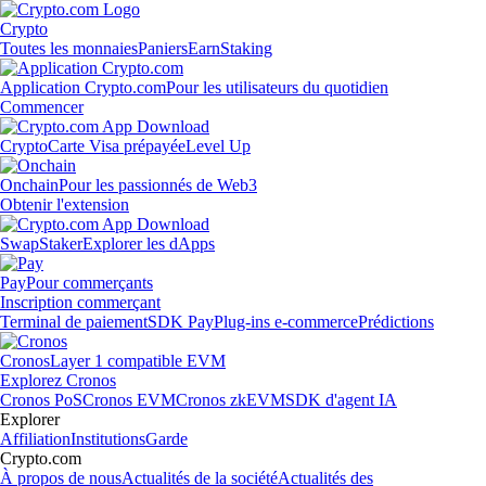
Crypto
Toutes les monnaies
Paniers
Earn
Staking
Application Crypto.com
Pour les utilisateurs du quotidien
Commencer
Crypto
Carte Visa prépayée
Level Up
Onchain
Pour les passionnés de Web3
Obtenir l'extension
Swap
Staker
Explorer les dApps
Pay
Pour commerçants
Inscription commerçant
Terminal de paiement
SDK Pay
Plug-ins e-commerce
Prédictions
Cronos
Layer 1 compatible EVM
Explorez Cronos
Cronos PoS
Cronos EVM
Cronos zkEVM
SDK d'agent IA
Explorer
Affiliation
Institutions
Garde
Crypto.com
À propos de nous
Actualités de la société
Actualités des