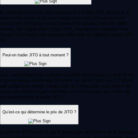
Le montant nécessaire pour commencer à trader JITO dépend de la
plateforme choisie et de votre budget personnel. De nombreuses
plateformes d'échange vous permettent de débuter avec une petite
somme. Sur l'application Crypto.com, vous pouvez alimenter votre
compte et exécuter votre premier ordre avec un minimum requis très
bas.
Peut-on trader JITO à tout moment ?
Oui, contrairement aux marchés boursiers traditionnels, le marché des
cryptomonnaies fonctionne 24 heures sur 24 et 7 jours sur 7. Utiliser
une application mobile comme celle de Crypto.com vous permet de
suivre l'évolution des prix en temps réel et d'exécuter des ordres dès
que vous décidez de trader JITO.
Qu’est-ce qui détermine le prix de JITO ?
Le prix de JITO est dicté par la dynamique de l'offre et de la demande
sur le marché des cryptomonnaies. Les facteurs clés incluent les mises