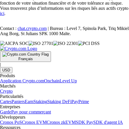
fonction de votre situation financière et de votre tolérance au risque.
Vous trouverez plus d’informations sur les risques liés aux actifs crypto
ici
.
Contact :
chat.crypto.com
| Bureau : Level 7, Spinola Park, Triq Mikiel
Ang Borg, St Julians SPK 1000 Malte.
Français
|
USD
Produits
Application Crypto.com
Onchain
Level Up
Marchés
Crypto
Particularités
Cartes
Paniers
Earn
Staking
Staking DeFi
Pay
Prime
Entreprises
Garde
Pay pour commerçant
Développeurs
Cronos PoS
Cronos EVM
Cronos zkEVM
SDK Pay
SDK d'agent IA
Ressources