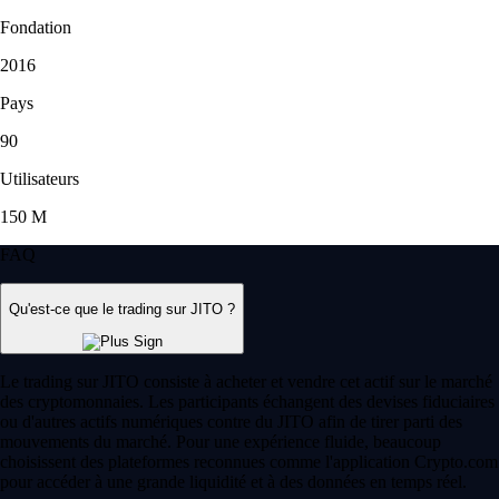
Fondation
2016
Pays
90
Utilisateurs
150 M
FAQ
Qu'est-ce que le trading sur JITO ?
Le trading sur JITO consiste à acheter et vendre cet actif sur le marché
des cryptomonnaies. Les participants échangent des devises fiduciaires
ou d'autres actifs numériques contre du JITO afin de tirer parti des
mouvements du marché. Pour une expérience fluide, beaucoup
choisissent des plateformes reconnues comme l'application Crypto.com
pour accéder à une grande liquidité et à des données en temps réel.