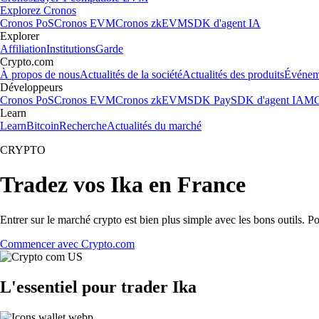
Explorez Cronos
Cronos PoS
Cronos EVM
Cronos zkEVM
SDK d'agent IA
Explorer
Affiliation
Institutions
Garde
Crypto.com
À propos de nous
Actualités de la société
Actualités des produits
Événem
Développeurs
Cronos PoS
Cronos EVM
Cronos zkEVM
SDK Pay
SDK d'agent IA
MC
Learn
Learn
Bitcoin
Recherche
Actualités du marché
CRYPTO
Tradez vos Ika en France
Entrer sur le marché crypto est bien plus simple avec les bons outils. P
Commencer avec Crypto.com
L'essentiel pour trader Ika