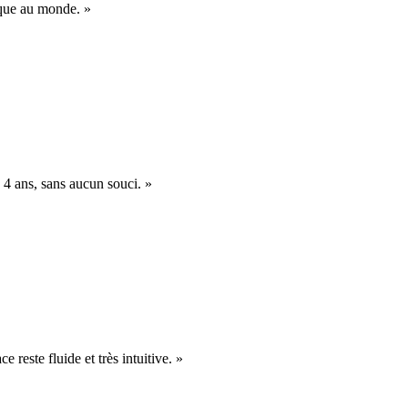
nique au monde. »
 4 ans, sans aucun souci. »
e reste fluide et très intuitive. »