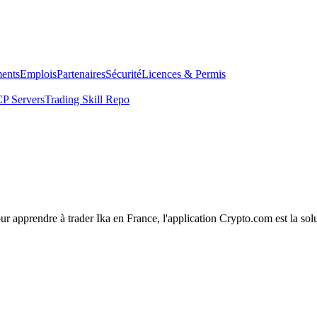
ents
Emplois
Partenaires
Sécurité
Licences & Permis
P Servers
Trading Skill Repo
our apprendre à trader Ika en France, l'application Crypto.com est la sol