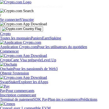
Marchés
Particuliers
Entreprises
Découvrir
/
Se connecter
S'inscrire
Crypto
Toutes les monnaies
Paniers
Earn
Staking
Application Crypto.com
Pour les utilisateurs du quotidien
Commencer
Crypto
Carte Visa prépayée
Level Up
Onchain
Pour les passionnés de Web3
Obtenir l'extension
Swap
Staker
Explorer les dApps
Pay
Pour commerçants
Inscription commerçant
Terminal de paiement
SDK Pay
Plug-ins e-commerce
Prédictions
Cronos
Layer 1 compatible EVM