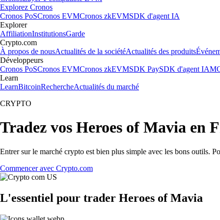
Explorez Cronos
Cronos PoS
Cronos EVM
Cronos zkEVM
SDK d'agent IA
Explorer
Affiliation
Institutions
Garde
Crypto.com
À propos de nous
Actualités de la société
Actualités des produits
Événem
Développeurs
Cronos PoS
Cronos EVM
Cronos zkEVM
SDK Pay
SDK d'agent IA
MC
Learn
Learn
Bitcoin
Recherche
Actualités du marché
CRYPTO
Tradez vos Heroes of Mavia en 
Entrer sur le marché crypto est bien plus simple avec les bons outils. P
Commencer avec Crypto.com
L'essentiel pour trader Heroes of Mavia