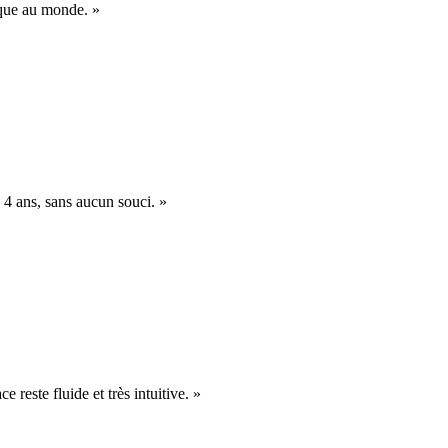
nique au monde. »
 4 ans, sans aucun souci. »
e reste fluide et très intuitive. »