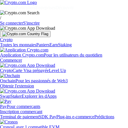
Marchés
Particuliers
Entreprises
Découvrir
/
Se connecter
S'inscrire
Crypto
Toutes les monnaies
Paniers
Earn
Staking
Application Crypto.com
Pour les utilisateurs du quotidien
Commencer
Crypto
Carte Visa prépayée
Level Up
Onchain
Pour les passionnés de Web3
Obtenir l'extension
Swap
Staker
Explorer les dApps
Pay
Pour commerçants
Inscription commerçant
Terminal de paiement
SDK Pay
Plug-ins e-commerce
Prédictions
Cronos
Layer 1 compatible EVM