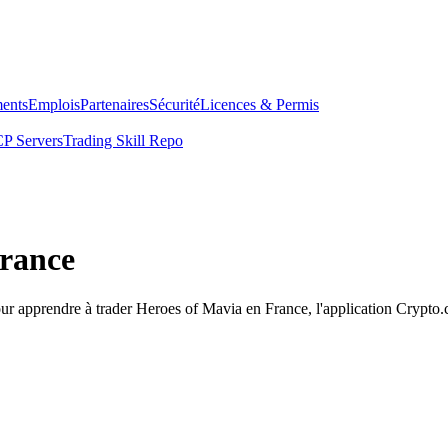
ents
Emplois
Partenaires
Sécurité
Licences & Permis
P Servers
Trading Skill Repo
France
our apprendre à trader Heroes of Mavia en France, l'application Crypto.c