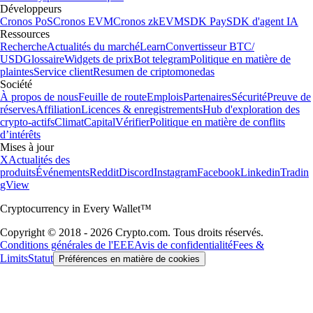
Développeurs
Cronos PoS
Cronos EVM
Cronos zkEVM
SDK Pay
SDK d'agent IA
Ressources
Recherche
Actualités du marché
Learn
Convertisseur BTC/
USD
Glossaire
Widgets de prix
Bot telegram
Politique en matière de
plaintes
Service client
Resumen de criptomonedas
Société
À propos de nous
Feuille de route
Emplois
Partenaires
Sécurité
Preuve de
réserves
Affiliation
Licences & enregistrements
Hub d'exploration des
crypto-actifs
Climat
Capital
Vérifier
Politique en matière de conflits
d’intérêts
Mises à jour
X
Actualités des
produits
Événements
Reddit
Discord
Instagram
Facebook
Linkedin
Tradin
gView
Cryptocurrency in Every Wallet™
Copyright © 2018 - 2026 Crypto.com. Tous droits réservés.
Conditions générales de l'EEE
Avis de confidentialité
Fees &
Limits
Statut
Préférences en matière de cookies