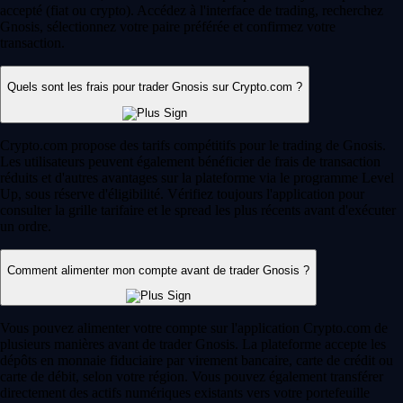
accepté (fiat ou crypto). Accédez à l'interface de trading, recherchez
Gnosis, sélectionnez votre paire préférée et confirmez votre
transaction.
Quels sont les frais pour trader Gnosis sur Crypto.com ?
Crypto.com propose des tarifs compétitifs pour le trading de Gnosis.
Les utilisateurs peuvent également bénéficier de frais de transaction
réduits et d'autres avantages sur la plateforme via le programme Level
Up, sous réserve d'éligibilité. Vérifiez toujours l'application pour
consulter la grille tarifaire et le spread les plus récents avant d'exécuter
un ordre.
Comment alimenter mon compte avant de trader Gnosis ?
Vous pouvez alimenter votre compte sur l'application Crypto.com de
plusieurs manières avant de trader Gnosis. La plateforme accepte les
dépôts en monnaie fiduciaire par virement bancaire, carte de crédit ou
carte de débit, selon votre région. Vous pouvez également transférer
directement des actifs numériques existants vers votre portefeuille