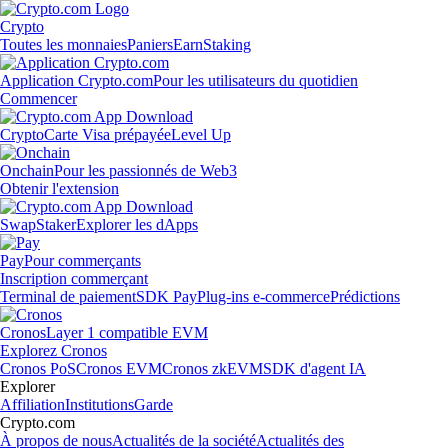
Crypto
Toutes les monnaies
Paniers
Earn
Staking
Application Crypto.com
Pour les utilisateurs du quotidien
Commencer
Crypto
Carte Visa prépayée
Level Up
Onchain
Pour les passionnés de Web3
Obtenir l'extension
Swap
Staker
Explorer les dApps
Pay
Pour commerçants
Inscription commerçant
Terminal de paiement
SDK Pay
Plug-ins e-commerce
Prédictions
Cronos
Layer 1 compatible EVM
Explorez Cronos
Cronos PoS
Cronos EVM
Cronos zkEVM
SDK d'agent IA
Explorer
Affiliation
Institutions
Garde
Crypto.com
À propos de nous
Actualités de la société
Actualités des