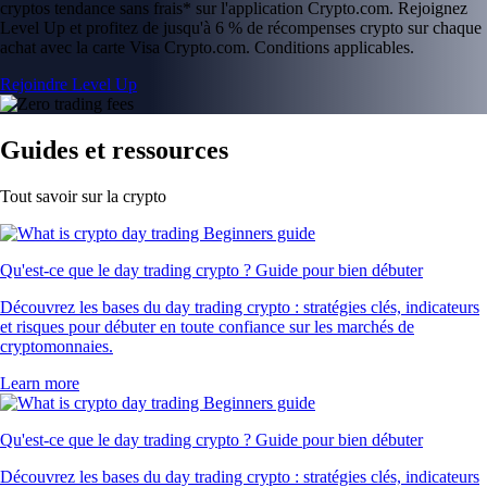
cryptos tendance sans frais* sur l'application Crypto.com. Rejoignez
Level Up et profitez de jusqu'à 6 % de récompenses crypto sur chaque
achat avec la carte Visa Crypto.com. Conditions applicables.
Rejoindre Level Up
Guides et ressources
Tout savoir sur la crypto
Qu'est-ce que le day trading crypto ? Guide pour bien débuter
Découvrez les bases du day trading crypto : stratégies clés, indicateurs
et risques pour débuter en toute confiance sur les marchés de
cryptomonnaies.
Learn more
Qu'est-ce que le day trading crypto ? Guide pour bien débuter
Découvrez les bases du day trading crypto : stratégies clés, indicateurs