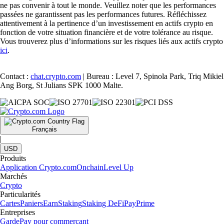
ne pas convenir à tout le monde. Veuillez noter que les performances
passées ne garantissent pas les performances futures. Réfléchissez
attentivement à la pertinence d’un investissement en actifs crypto en
fonction de votre situation financière et de votre tolérance au risque.
Vous trouverez plus d’informations sur les risques liés aux actifs crypto
ici
.
Contact :
chat.crypto.com
| Bureau : Level 7, Spinola Park, Triq Mikiel
Ang Borg, St Julians SPK 1000 Malte.
Français
|
USD
Produits
Application Crypto.com
Onchain
Level Up
Marchés
Crypto
Particularités
Cartes
Paniers
Earn
Staking
Staking DeFi
Pay
Prime
Entreprises
Garde
Pay pour commerçant