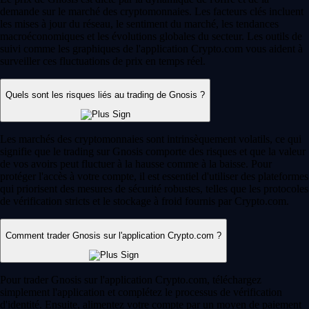
demande sur le marché des cryptomonnaies. Les facteurs clés incluent
les mises à jour du réseau, le sentiment du marché, les tendances
macroéconomiques et les évolutions globales du secteur. Les outils de
suivi comme les graphiques de l'application Crypto.com vous aident à
surveiller ces fluctuations de prix en temps réel.
Quels sont les risques liés au trading de Gnosis ?
Les marchés des cryptomonnaies sont intrinsèquement volatils, ce qui
signifie que le trading sur Gnosis comporte des risques et que la valeur
de vos avoirs peut fluctuer à la hausse comme à la baisse. Pour
protéger l'accès à votre compte, il est essentiel d'utiliser des plateformes
qui priorisent des mesures de sécurité robustes, telles que les protocoles
de vérification stricts et le stockage à froid fournis par Crypto.com.
Comment trader Gnosis sur l'application Crypto.com ?
Pour trader Gnosis sur l'application Crypto.com, téléchargez
simplement l'application et complétez le processus de vérification
d'identité. Ensuite, alimentez votre compte par un moyen de paiement