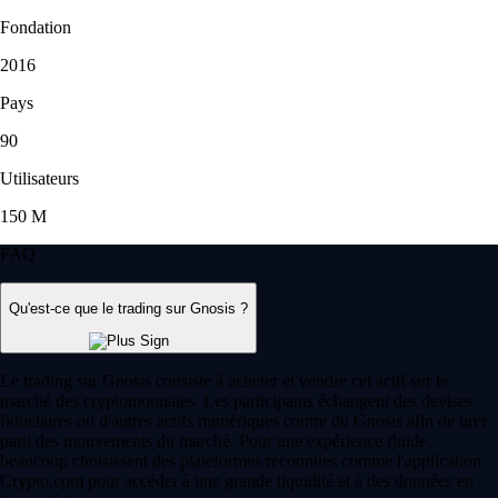
Fondation
2016
Pays
90
Utilisateurs
150 M
FAQ
Qu'est-ce que le trading sur Gnosis ?
Le trading sur Gnosis consiste à acheter et vendre cet actif sur le
marché des cryptomonnaies. Les participants échangent des devises
fiduciaires ou d'autres actifs numériques contre du Gnosis afin de tirer
parti des mouvements du marché. Pour une expérience fluide,
beaucoup choisissent des plateformes reconnues comme l'application
Crypto.com pour accéder à une grande liquidité et à des données en