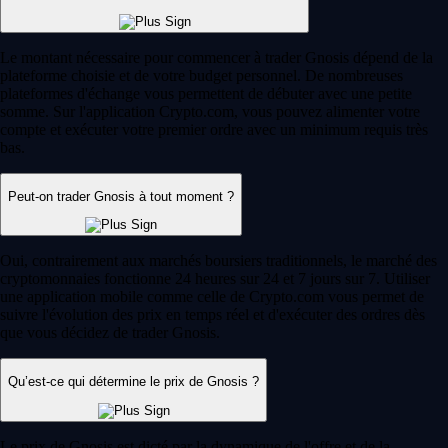
Le montant nécessaire pour commencer à trader Gnosis dépend de la
plateforme choisie et de votre budget personnel. De nombreuses
plateformes d'échange vous permettent de débuter avec une petite
somme. Sur l'application Crypto.com, vous pouvez alimenter votre
compte et exécuter votre premier ordre avec un minimum requis très
bas.
Peut-on trader Gnosis à tout moment ?
Oui, contrairement aux marchés boursiers traditionnels, le marché des
cryptomonnaies fonctionne 24 heures sur 24 et 7 jours sur 7. Utiliser
une application mobile comme celle de Crypto.com vous permet de
suivre l'évolution des prix en temps réel et d'exécuter des ordres dès
que vous décidez de trader Gnosis.
Qu’est-ce qui détermine le prix de Gnosis ?
Le prix de Gnosis est dicté par la dynamique de l'offre et de la