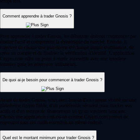
temps réel.
Comment apprendre à trader Gnosis ?
Pour apprendre à trader Gnosis, les débutants doivent commencer par
étudier l'actif et comprendre la dynamique du marché. Ensuite, il
convient de choisir une plateforme d'échange simple d'utilisation, de
créer un compte et de finaliser la vérification d'identité. L'application
Crypto.com offre un point d'entrée accessible avec une interface
intuitive pour les nouveaux utilisateurs.
De quoi ai-je besoin pour commencer à trader Gnosis ?
Avant de trader Gnosis, vous avez besoin d'un compte vérifié sur une
plateforme crypto fiable, d'un portefeuille sécurisé pour stocker vos
actifs et d'un moyen de financement tel qu'un virement bancaire.
Choisir une application tout-en-un comme Crypto.com permet de
regrouper tous ces outils essentiels au même endroit.
Quel est le montant minimum pour trader Gnosis ?