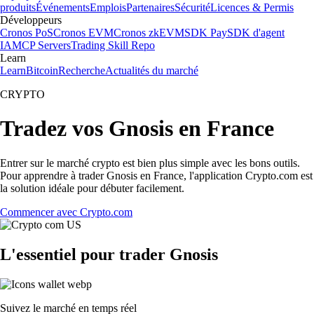
produits
Événements
Emplois
Partenaires
Sécurité
Licences & Permis
Développeurs
Cronos PoS
Cronos EVM
Cronos zkEVM
SDK Pay
SDK d'agent
IA
MCP Servers
Trading Skill Repo
Learn
Learn
Bitcoin
Recherche
Actualités du marché
CRYPTO
Tradez vos Gnosis en France
Entrer sur le marché crypto est bien plus simple avec les bons outils.
Pour apprendre à trader Gnosis en France, l'application Crypto.com est
la solution idéale pour débuter facilement.
Commencer avec Crypto.com
L'essentiel pour trader Gnosis
Suivez le marché en temps réel