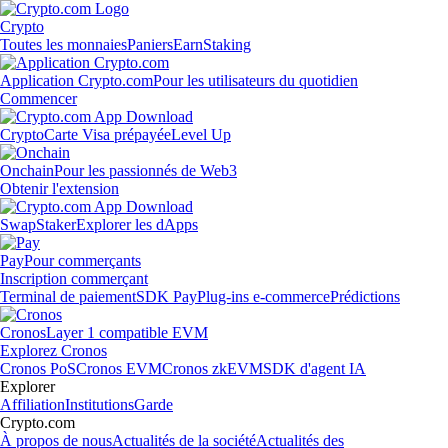
Crypto
Toutes les monnaies
Paniers
Earn
Staking
Application Crypto.com
Pour les utilisateurs du quotidien
Commencer
Crypto
Carte Visa prépayée
Level Up
Onchain
Pour les passionnés de Web3
Obtenir l'extension
Swap
Staker
Explorer les dApps
Pay
Pour commerçants
Inscription commerçant
Terminal de paiement
SDK Pay
Plug-ins e-commerce
Prédictions
Cronos
Layer 1 compatible EVM
Explorez Cronos
Cronos PoS
Cronos EVM
Cronos zkEVM
SDK d'agent IA
Explorer
Affiliation
Institutions
Garde
Crypto.com
À propos de nous
Actualités de la société
Actualités des