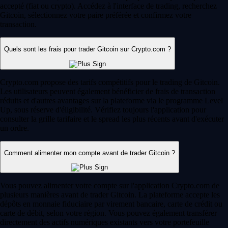
accepté (fiat ou crypto). Accédez à l'interface de trading, recherchez
Gitcoin, sélectionnez votre paire préférée et confirmez votre
transaction.
Quels sont les frais pour trader Gitcoin sur Crypto.com ?
Crypto.com propose des tarifs compétitifs pour le trading de Gitcoin.
Les utilisateurs peuvent également bénéficier de frais de transaction
réduits et d'autres avantages sur la plateforme via le programme Level
Up, sous réserve d'éligibilité. Vérifiez toujours l'application pour
consulter la grille tarifaire et le spread les plus récents avant d'exécuter
un ordre.
Comment alimenter mon compte avant de trader Gitcoin ?
Vous pouvez alimenter votre compte sur l'application Crypto.com de
plusieurs manières avant de trader Gitcoin. La plateforme accepte les
dépôts en monnaie fiduciaire par virement bancaire, carte de crédit ou
carte de débit, selon votre région. Vous pouvez également transférer
directement des actifs numériques existants vers votre portefeuille