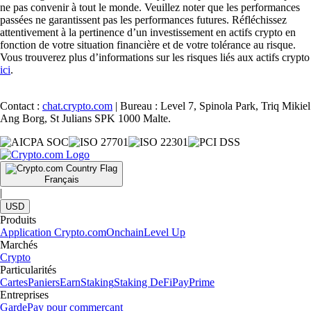
ne pas convenir à tout le monde. Veuillez noter que les performances
passées ne garantissent pas les performances futures. Réfléchissez
attentivement à la pertinence d’un investissement en actifs crypto en
fonction de votre situation financière et de votre tolérance au risque.
Vous trouverez plus d’informations sur les risques liés aux actifs crypto
ici
.
Contact :
chat.crypto.com
| Bureau : Level 7, Spinola Park, Triq Mikiel
Ang Borg, St Julians SPK 1000 Malte.
Français
|
USD
Produits
Application Crypto.com
Onchain
Level Up
Marchés
Crypto
Particularités
Cartes
Paniers
Earn
Staking
Staking DeFi
Pay
Prime
Entreprises
Garde
Pay pour commerçant