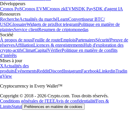
Développeurs
Cronos PoS
Cronos EVM
Cronos zkEVM
SDK Pay
SDK d'agent IA
Ressources
Recherche
Actualités du marché
Learn
Convertisseur BTC/
USD
Glossaire
Widgets de prix
Bot telegram
Politique en matière de
plaintes
Service client
Resumen de criptomonedas
Société
À propos de nous
Feuille de route
Emplois
Partenaires
Sécurité
Preuve de
réserves
Affiliation
Licences & enregistrements
Hub d'exploration des
crypto-actifs
Climat
Capital
Vérifier
Politique en matière de conflits
d’intérêts
Mises à jour
X
Actualités des
produits
Événements
Reddit
Discord
Instagram
Facebook
Linkedin
Tradin
gView
Cryptocurrency in Every Wallet™
Copyright © 2018 - 2026 Crypto.com. Tous droits réservés.
Conditions générales de l'EEE
Avis de confidentialité
Fees &
Limits
Statut
Préférences en matière de cookies