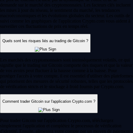
demande sur le marché des cryptomonnaies. Les facteurs clés incluent
les mises à jour du réseau, le sentiment du marché, les tendances
macroéconomiques et les évolutions globales du secteur. Les outils de
suivi comme les graphiques de l'application Crypto.com vous aident à
surveiller ces fluctuations de prix en temps réel.
Quels sont les risques liés au trading de Gitcoin ?
Les marchés des cryptomonnaies sont intrinsèquement volatils, ce qui
signifie que le trading sur Gitcoin comporte des risques et que la valeur
de vos avoirs peut fluctuer à la hausse comme à la baisse. Pour
protéger l'accès à votre compte, il est essentiel d'utiliser des plateformes
qui priorisent des mesures de sécurité robustes, telles que les protocoles
de vérification stricts et le stockage à froid fournis par Crypto.com.
Comment trader Gitcoin sur l'application Crypto.com ?
Pour trader Gitcoin sur l'application Crypto.com, téléchargez
simplement l'application et complétez le processus de vérification
d'identité. Ensuite, alimentez votre compte par un moyen de paiement