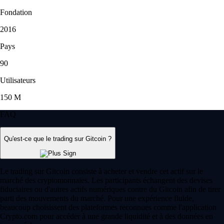
Fondation
2016
Pays
90
Utilisateurs
150 M
FAQ
Qu'est-ce que le trading sur Gitcoin ?
Le trading sur Gitcoin consiste à acheter et vendre cet actif sur le
marché des cryptomonnaies. Les participants échangent des devises
fiduciaires ou d'autres actifs numériques contre du Gitcoin afin de tirer
parti des mouvements du marché. Pour une expérience fluide,
beaucoup choisissent des plateformes reconnues comme l'application
Crypto.com pour accéder à une grande liquidité et à des données en