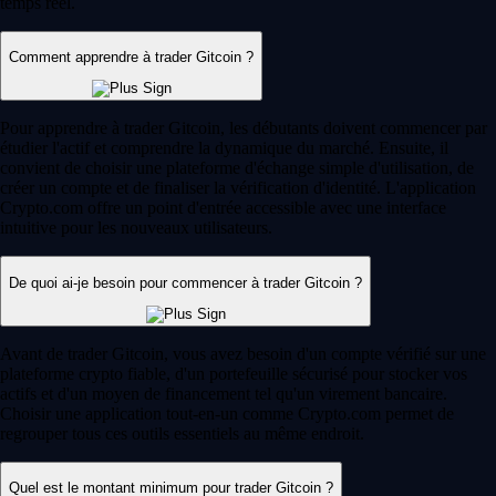
temps réel.
Comment apprendre à trader Gitcoin ?
Pour apprendre à trader Gitcoin, les débutants doivent commencer par
étudier l'actif et comprendre la dynamique du marché. Ensuite, il
convient de choisir une plateforme d'échange simple d'utilisation, de
créer un compte et de finaliser la vérification d'identité. L'application
Crypto.com offre un point d'entrée accessible avec une interface
intuitive pour les nouveaux utilisateurs.
De quoi ai-je besoin pour commencer à trader Gitcoin ?
Avant de trader Gitcoin, vous avez besoin d'un compte vérifié sur une
plateforme crypto fiable, d'un portefeuille sécurisé pour stocker vos
actifs et d'un moyen de financement tel qu'un virement bancaire.
Choisir une application tout-en-un comme Crypto.com permet de
regrouper tous ces outils essentiels au même endroit.
Quel est le montant minimum pour trader Gitcoin ?