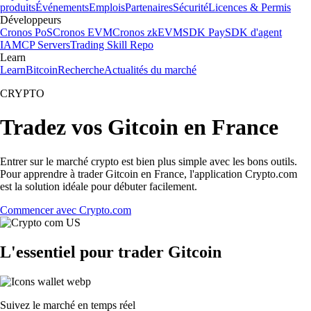
produits
Événements
Emplois
Partenaires
Sécurité
Licences & Permis
Développeurs
Cronos PoS
Cronos EVM
Cronos zkEVM
SDK Pay
SDK d'agent
IA
MCP Servers
Trading Skill Repo
Learn
Learn
Bitcoin
Recherche
Actualités du marché
CRYPTO
Tradez vos Gitcoin en France
Entrer sur le marché crypto est bien plus simple avec les bons outils.
Pour apprendre à trader Gitcoin en France, l'application Crypto.com
est la solution idéale pour débuter facilement.
Commencer avec Crypto.com
L'essentiel pour trader Gitcoin
Suivez le marché en temps réel