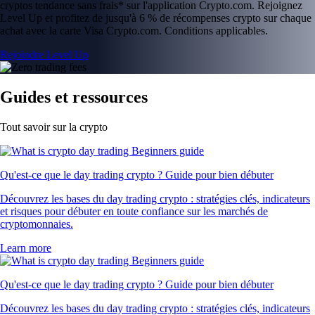
cryptos tendance sans frais* sur l'application Crypto.com. Rejoignez
Level Up et profitez de jusqu'à 6 % de récompenses crypto sur chaque
achat avec la carte Visa Crypto.com. Conditions applicables.
Rejoindre Level Up
Guides et ressources
Tout savoir sur la crypto
Qu'est-ce que le day trading crypto ? Guide pour bien débuter
Découvrez les bases du day trading crypto : stratégies clés, indicateurs
et risques pour débuter en toute confiance sur les marchés de
cryptomonnaies.
Learn more
Qu'est-ce que le day trading crypto ? Guide pour bien débuter
Découvrez les bases du day trading crypto : stratégies clés, indicateurs