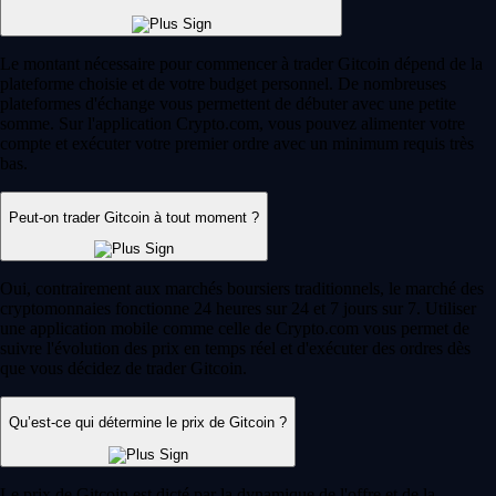
Le montant nécessaire pour commencer à trader Gitcoin dépend de la
plateforme choisie et de votre budget personnel. De nombreuses
plateformes d'échange vous permettent de débuter avec une petite
somme. Sur l'application Crypto.com, vous pouvez alimenter votre
compte et exécuter votre premier ordre avec un minimum requis très
bas.
Peut-on trader Gitcoin à tout moment ?
Oui, contrairement aux marchés boursiers traditionnels, le marché des
cryptomonnaies fonctionne 24 heures sur 24 et 7 jours sur 7. Utiliser
une application mobile comme celle de Crypto.com vous permet de
suivre l'évolution des prix en temps réel et d'exécuter des ordres dès
que vous décidez de trader Gitcoin.
Qu’est-ce qui détermine le prix de Gitcoin ?
Le prix de Gitcoin est dicté par la dynamique de l'offre et de la