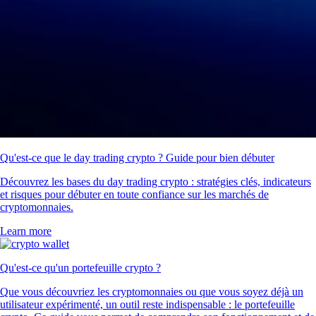
Qu'est-ce que le day trading crypto ? Guide pour bien débuter
Découvrez les bases du day trading crypto : stratégies clés, indicateurs
et risques pour débuter en toute confiance sur les marchés de
cryptomonnaies.
Learn more
Qu'est-ce qu'un portefeuille crypto ?
Que vous découvriez les cryptomonnaies ou que vous soyez déjà un
utilisateur expérimenté, un outil reste indispensable : le portefeuille