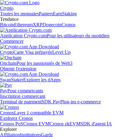
Crypto
Toutes les monnaies
Paniers
Earn
Staking
Tendance
Bitcoin
Ethereum
XRP
Dogecoin
Cronos
Application Crypto.com
Pour les utilisateurs du quotidien
Commencer
Crypto
Carte Visa prépayée
Level Up
Onchain
Pour les passionnés de Web3
Obtenir l'extension
Swap
Staker
Explorer les dApps
Pay
Pour commerçants
Inscription commerçant
Terminal de paiement
SDK Pay
Plug-ins e-commerce
Cronos
Layer 1 compatible EVM
Explorez Cronos
Cronos PoS
Cronos EVM
Cronos zkEVM
SDK d'agent IA
Explorer
Affiliation
Institutions
Garde