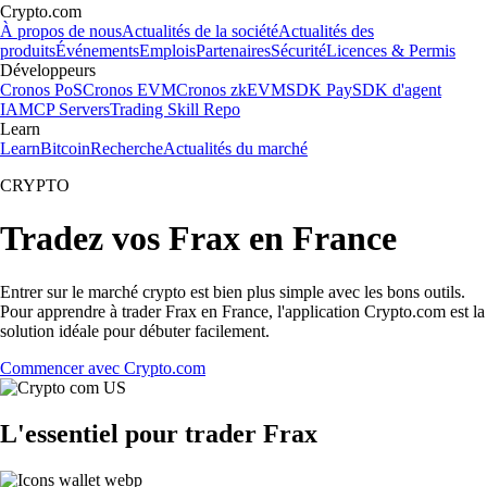
Crypto.com
À propos de nous
Actualités de la société
Actualités des
produits
Événements
Emplois
Partenaires
Sécurité
Licences & Permis
Développeurs
Cronos PoS
Cronos EVM
Cronos zkEVM
SDK Pay
SDK d'agent
IA
MCP Servers
Trading Skill Repo
Learn
Learn
Bitcoin
Recherche
Actualités du marché
CRYPTO
Tradez vos Frax en France
Entrer sur le marché crypto est bien plus simple avec les bons outils.
Pour apprendre à trader Frax en France, l'application Crypto.com est la
solution idéale pour débuter facilement.
Commencer avec Crypto.com
L'essentiel pour trader Frax