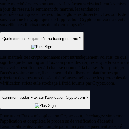
sur le marché des cryptomonnaies. Les facteurs clés incluent les mises
à jour du réseau, le sentiment du marché, les tendances
macroéconomiques et les évolutions globales du secteur. Les outils de
suivi comme les graphiques de l'application Crypto.com vous aident à
surveiller ces fluctuations de prix en temps réel.
Quels sont les risques liés au trading de Frax ?
Les marchés des cryptomonnaies sont intrinsèquement volatils, ce qui
signifie que le trading sur Frax comporte des risques et que la valeur de
vos avoirs peut fluctuer à la hausse comme à la baisse. Pour protéger
l'accès à votre compte, il est essentiel d'utiliser des plateformes qui
priorisent des mesures de sécurité robustes, telles que les protocoles de
vérification stricts et le stockage à froid fournis par Crypto.com.
Comment trader Frax sur l'application Crypto.com ?
Pour trader Frax sur l'application Crypto.com, téléchargez simplement
l'application et complétez le processus de vérification d'identité.
Ensuite, alimentez votre compte par un moyen de paiement accepté