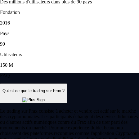
Des millions d'utilisateurs dans plus de 90 pays
Fondation
2016
Pays
90
Utilisateurs
150 M
FAQ
Qu'est-ce que le trading sur Frax ?
Le trading sur Frax consiste à acheter et vendre cet actif sur le marché
des cryptomonnaies. Les participants échangent des devises fiduciaires
ou d'autres actifs numériques contre du Frax afin de tirer parti des
mouvements du marché. Pour une expérience fluide, beaucoup
choisissent des plateformes reconnues comme l'application Crypto.com
pour accéder à une grande liquidité et à des données en temps réel.