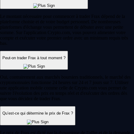
Le montant nécessaire pour commencer à trader Frax dépend de la
plateforme choisie et de votre budget personnel. De nombreuses
plateformes d'échange vous permettent de débuter avec une petite
somme. Sur l'application Crypto.com, vous pouvez alimenter votre
compte et exécuter votre premier ordre avec un minimum requis très
bas.
Peut-on trader Frax à tout moment ?
Oui, contrairement aux marchés boursiers traditionnels, le marché des
cryptomonnaies fonctionne 24 heures sur 24 et 7 jours sur 7. Utiliser
une application mobile comme celle de Crypto.com vous permet de
suivre l'évolution des prix en temps réel et d'exécuter des ordres dès
que vous décidez de trader Frax.
Qu’est-ce qui détermine le prix de Frax ?
Le prix de Frax est dicté par la dynamique de l'offre et de la demande