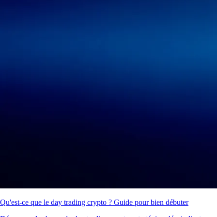
Qu'est-ce que le day trading crypto ? Guide pour bien débuter