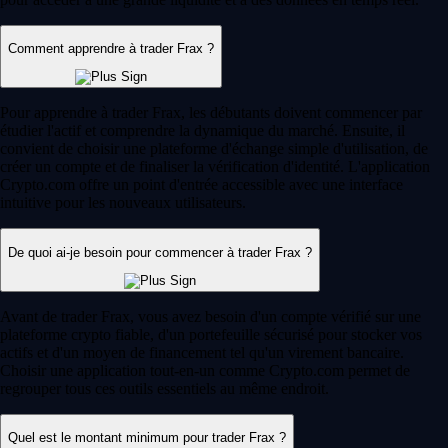
Comment apprendre à trader Frax ?
Pour apprendre à trader Frax, les débutants doivent commencer par
étudier l'actif et comprendre la dynamique du marché. Ensuite, il
convient de choisir une plateforme d'échange simple d'utilisation, de
créer un compte et de finaliser la vérification d'identité. L'application
Crypto.com offre un point d'entrée accessible avec une interface
intuitive pour les nouveaux utilisateurs.
De quoi ai-je besoin pour commencer à trader Frax ?
Avant de trader Frax, vous avez besoin d'un compte vérifié sur une
plateforme crypto fiable, d'un portefeuille sécurisé pour stocker vos
actifs et d'un moyen de financement tel qu'un virement bancaire.
Choisir une application tout-en-un comme Crypto.com permet de
regrouper tous ces outils essentiels au même endroit.
Quel est le montant minimum pour trader Frax ?