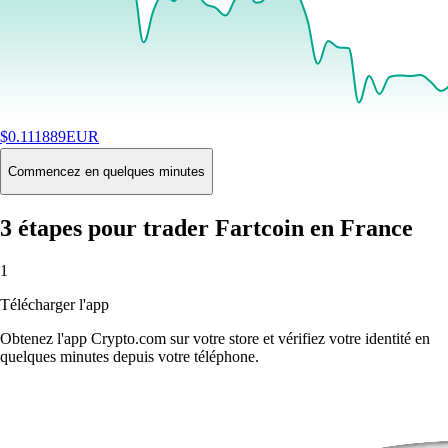
$
0.111889
EUR
+
0.37
%
24H
Buy
Commencez en quelques minutes
3 étapes pour trader Fartcoin en France
1
Télécharger l'app
Obtenez l'app Crypto.com sur votre store et vérifiez votre identité en
quelques minutes depuis votre téléphone.