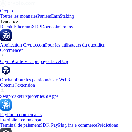
Crypto
Toutes les monnaies
Paniers
Earn
Staking
Tendance
Bitcoin
Ethereum
XRP
Dogecoin
Cronos
Application Crypto.com
Pour les utilisateurs du quotidien
Commencer
Crypto
Carte Visa prépayée
Level Up
Onchain
Pour les passionnés de Web3
Obtenir l'extension
Swap
Staker
Explorer les dApps
Pay
Pour commerçants
Inscription commerçant
Terminal de paiement
SDK Pay
Plug-ins e-commerce
Prédictions