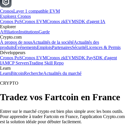
Cronos
Layer 1 compatible EVM
Explorez Cronos
Cronos PoS
Cronos EVM
Cronos zkEVM
SDK d'agent IA
Explorer
Affiliation
Institutions
Garde
Crypto.com
À propos de nous
Actualités de la société
Actualités des
produits
Événements
Emplois
Partenaires
Sécurité
Licences & Permis
Développeurs
Cronos PoS
Cronos EVM
Cronos zkEVM
SDK Pay
SDK d'agent
IA
MCP Servers
Trading Skill Repo
Learn
Learn
Bitcoin
Recherche
Actualités du marché
CRYPTO
Tradez vos Fartcoin en France
Entrer sur le marché crypto est bien plus simple avec les bons outils.
Pour apprendre à trader Fartcoin en France, l'application Crypto.com
est la solution idéale pour débuter facilement.