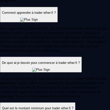
temps réel.
Comment apprendre à trader ether.fi ?
Pour apprendre à trader ether.fi, les débutants doivent commencer par
étudier l'actif et comprendre la dynamique du marché. Ensuite, il
convient de choisir une plateforme d'échange simple d'utilisation, de
créer un compte et de finaliser la vérification d'identité. L'application
Crypto.com offre un point d'entrée accessible avec une interface
intuitive pour les nouveaux utilisateurs.
De quoi ai-je besoin pour commencer à trader ether.fi ?
Avant de trader ether.fi, vous avez besoin d'un compte vérifié sur une
plateforme crypto fiable, d'un portefeuille sécurisé pour stocker vos
actifs et d'un moyen de financement tel qu'un virement bancaire.
Choisir une application tout-en-un comme Crypto.com permet de
regrouper tous ces outils essentiels au même endroit.
Quel est le montant minimum pour trader ether.fi ?