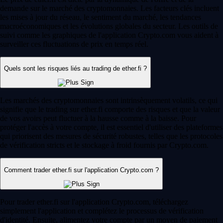
demande sur le marché des cryptomonnaies. Les facteurs clés incluent
les mises à jour du réseau, le sentiment du marché, les tendances
macroéconomiques et les évolutions globales du secteur. Les outils de
suivi comme les graphiques de l'application Crypto.com vous aident à
surveiller ces fluctuations de prix en temps réel.
Quels sont les risques liés au trading de ether.fi ?
Les marchés des cryptomonnaies sont intrinsèquement volatils, ce qui
signifie que le trading sur ether.fi comporte des risques et que la valeur
de vos avoirs peut fluctuer à la hausse comme à la baisse. Pour
protéger l'accès à votre compte, il est essentiel d'utiliser des plateformes
qui priorisent des mesures de sécurité robustes, telles que les protocoles
de vérification stricts et le stockage à froid fournis par Crypto.com.
Comment trader ether.fi sur l'application Crypto.com ?
Pour trader ether.fi sur l'application Crypto.com, téléchargez
simplement l'application et complétez le processus de vérification
d'identité. Ensuite, alimentez votre compte par un moyen de paiement