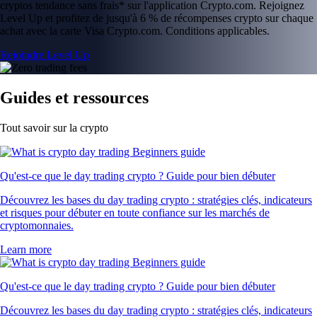
cryptos tendance sans frais* sur l'application Crypto.com. Rejoignez
Level Up et profitez de jusqu'à 6 % de récompenses crypto sur chaque
achat avec la carte Visa Crypto.com. Conditions applicables.
Rejoindre Level Up
Guides et ressources
Tout savoir sur la crypto
Qu'est-ce que le day trading crypto ? Guide pour bien débuter
Découvrez les bases du day trading crypto : stratégies clés, indicateurs
et risques pour débuter en toute confiance sur les marchés de
cryptomonnaies.
Learn more
Qu'est-ce que le day trading crypto ? Guide pour bien débuter
Découvrez les bases du day trading crypto : stratégies clés, indicateurs