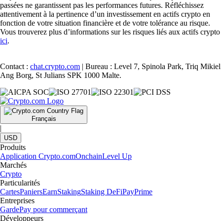
passées ne garantissent pas les performances futures. Réfléchissez
attentivement à la pertinence d’un investissement en actifs crypto en
fonction de votre situation financière et de votre tolérance au risque.
Vous trouverez plus d’informations sur les risques liés aux actifs crypto
ici
.
Contact :
chat.crypto.com
| Bureau : Level 7, Spinola Park, Triq Mikiel
Ang Borg, St Julians SPK 1000 Malte.
Français
|
USD
Produits
Application Crypto.com
Onchain
Level Up
Marchés
Crypto
Particularités
Cartes
Paniers
Earn
Staking
Staking DeFi
Pay
Prime
Entreprises
Garde
Pay pour commerçant
Développeurs