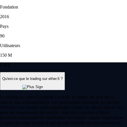
Fondation
2016
Pays
90
Utilisateurs
150 M
FAQ
Qu'est-ce que le trading sur ether.fi ?
Le trading sur ether.fi consiste à acheter et vendre cet actif sur le
marché des cryptomonnaies. Les participants échangent des devises
fiduciaires ou d'autres actifs numériques contre du ether.fi afin de tirer
parti des mouvements du marché. Pour une expérience fluide,
beaucoup choisissent des plateformes reconnues comme l'application
Crypto.com pour accéder à une grande liquidité et à des données en