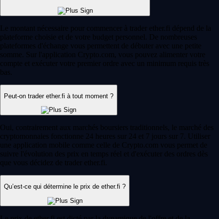
Le montant nécessaire pour commencer à trader ether.fi dépend de la
plateforme choisie et de votre budget personnel. De nombreuses
plateformes d'échange vous permettent de débuter avec une petite
somme. Sur l'application Crypto.com, vous pouvez alimenter votre
compte et exécuter votre premier ordre avec un minimum requis très
bas.
Peut-on trader ether.fi à tout moment ?
Oui, contrairement aux marchés boursiers traditionnels, le marché des
cryptomonnaies fonctionne 24 heures sur 24 et 7 jours sur 7. Utiliser
une application mobile comme celle de Crypto.com vous permet de
suivre l'évolution des prix en temps réel et d'exécuter des ordres dès
que vous décidez de trader ether.fi.
Qu’est-ce qui détermine le prix de ether.fi ?
Le prix de ether.fi est dicté par la dynamique de l'offre et de la