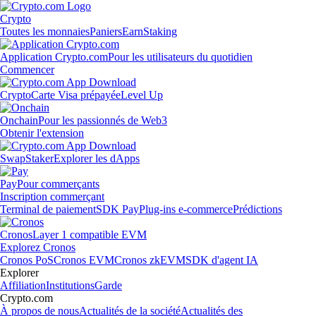
Crypto
Toutes les monnaies
Paniers
Earn
Staking
Application Crypto.com
Pour les utilisateurs du quotidien
Commencer
Crypto
Carte Visa prépayée
Level Up
Onchain
Pour les passionnés de Web3
Obtenir l'extension
Swap
Staker
Explorer les dApps
Pay
Pour commerçants
Inscription commerçant
Terminal de paiement
SDK Pay
Plug-ins e-commerce
Prédictions
Cronos
Layer 1 compatible EVM
Explorez Cronos
Cronos PoS
Cronos EVM
Cronos zkEVM
SDK d'agent IA
Explorer
Affiliation
Institutions
Garde
Crypto.com
À propos de nous
Actualités de la société
Actualités des