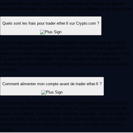
accepté (fiat ou crypto). Accédez à l'interface de trading, recherchez
ether.fi, sélectionnez votre paire préférée et confirmez votre transaction.
Quels sont les frais pour trader ether.fi sur Crypto.com ?
Crypto.com propose des tarifs compétitifs pour le trading de ether.fi.
Les utilisateurs peuvent également bénéficier de frais de transaction
réduits et d'autres avantages sur la plateforme via le programme Level
Up, sous réserve d'éligibilité. Vérifiez toujours l'application pour
consulter la grille tarifaire et le spread les plus récents avant d'exécuter
un ordre.
Comment alimenter mon compte avant de trader ether.fi ?
Vous pouvez alimenter votre compte sur l'application Crypto.com de
plusieurs manières avant de trader ether.fi. La plateforme accepte les
dépôts en monnaie fiduciaire par virement bancaire, carte de crédit ou
carte de débit, selon votre région. Vous pouvez également transférer
directement des actifs numériques existants vers votre portefeuille
crypto.