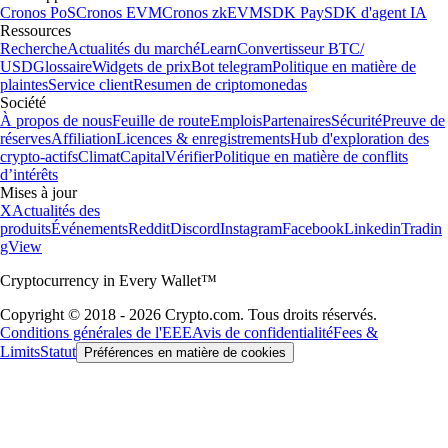
Cronos PoS
Cronos EVM
Cronos zkEVM
SDK Pay
SDK d'agent IA
Ressources
Recherche
Actualités du marché
Learn
Convertisseur BTC/
USD
Glossaire
Widgets de prix
Bot telegram
Politique en matière de
plaintes
Service client
Resumen de criptomonedas
Société
À propos de nous
Feuille de route
Emplois
Partenaires
Sécurité
Preuve de
réserves
Affiliation
Licences & enregistrements
Hub d'exploration des
crypto-actifs
Climat
Capital
Vérifier
Politique en matière de conflits
d’intérêts
Mises à jour
X
Actualités des
produits
Événements
Reddit
Discord
Instagram
Facebook
Linkedin
Tradin
gView
Cryptocurrency in Every Wallet™
Copyright © 2018 - 2026 Crypto.com. Tous droits réservés.
Conditions générales de l'EEE
Avis de confidentialité
Fees &
Limits
Statut
Préférences en matière de cookies