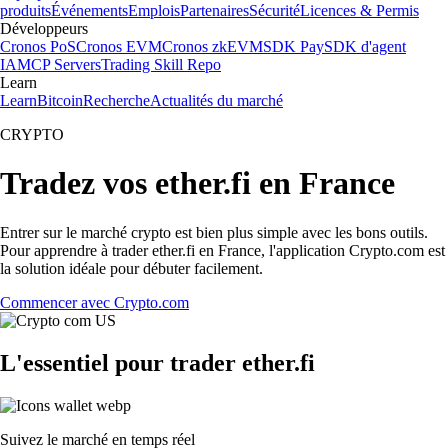
produits
Événements
Emplois
Partenaires
Sécurité
Licences & Permis
Développeurs
Cronos PoS
Cronos EVM
Cronos zkEVM
SDK Pay
SDK d'agent
IA
MCP Servers
Trading Skill Repo
Learn
Learn
Bitcoin
Recherche
Actualités du marché
CRYPTO
Tradez vos ether.fi en France
Entrer sur le marché crypto est bien plus simple avec les bons outils.
Pour apprendre à trader ether.fi en France, l'application Crypto.com est
la solution idéale pour débuter facilement.
Commencer avec Crypto.com
L'essentiel pour trader ether.fi
Suivez le marché en temps réel