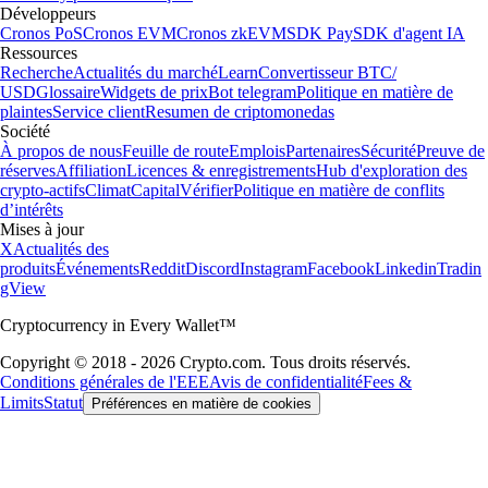
Développeurs
Cronos PoS
Cronos EVM
Cronos zkEVM
SDK Pay
SDK d'agent IA
Ressources
Recherche
Actualités du marché
Learn
Convertisseur BTC/
USD
Glossaire
Widgets de prix
Bot telegram
Politique en matière de
plaintes
Service client
Resumen de criptomonedas
Société
À propos de nous
Feuille de route
Emplois
Partenaires
Sécurité
Preuve de
réserves
Affiliation
Licences & enregistrements
Hub d'exploration des
crypto-actifs
Climat
Capital
Vérifier
Politique en matière de conflits
d’intérêts
Mises à jour
X
Actualités des
produits
Événements
Reddit
Discord
Instagram
Facebook
Linkedin
Tradin
gView
Cryptocurrency in Every Wallet™
Copyright © 2018 - 2026 Crypto.com. Tous droits réservés.
Conditions générales de l'EEE
Avis de confidentialité
Fees &
Limits
Statut
Préférences en matière de cookies