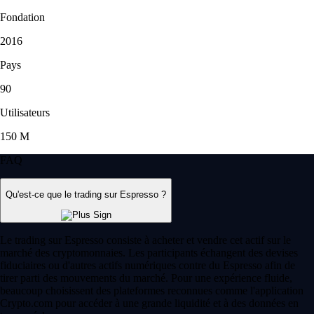
Fondation
2016
Pays
90
Utilisateurs
150 M
FAQ
Qu'est-ce que le trading sur Espresso ?
Le trading sur Espresso consiste à acheter et vendre cet actif sur le
marché des cryptomonnaies. Les participants échangent des devises
fiduciaires ou d'autres actifs numériques contre du Espresso afin de
tirer parti des mouvements du marché. Pour une expérience fluide,
beaucoup choisissent des plateformes reconnues comme l'application
Crypto.com pour accéder à une grande liquidité et à des données en