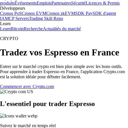
produits
Événements
Emplois
Partenaires
Sécurité
Licences & Permis
Développeurs
Cronos PoS
Cronos EVM
Cronos zkEVM
SDK Pay
SDK d'agent
IA
MCP Servers
Trading Skill Repo
Learn
Learn
Bitcoin
Recherche
Actualités du marché
CRYPTO
Tradez vos Espresso en France
Entrer sur le marché crypto est bien plus simple avec les bons outils.
Pour apprendre à trader Espresso en France, l'application Crypto.com
est la solution idéale pour débuter facilement.
Commencer avec Crypto.com
L'essentiel pour trader Espresso
Suivez le marché en temps réel