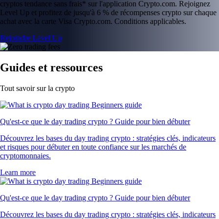
cryptos tendance sans frais* sur l'application Crypto.com. Rejoignez
Level Up et profitez de jusqu'à 6 % de récompenses crypto sur chaque
achat avec la carte Visa Crypto.com. Conditions applicables.
Rejoindre Level Up
Guides et ressources
Tout savoir sur la crypto
Qu'est-ce que le day trading crypto ? Guide pour bien débuter
Découvrez les bases du day trading crypto : stratégies clés, indicateurs
et risques pour débuter en toute confiance sur les marchés de
cryptomonnaies.
Learn more
Qu'est-ce que le day trading crypto ? Guide pour bien débuter
Découvrez les bases du day trading crypto : stratégies clés, indicateurs