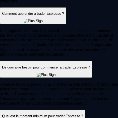
temps réel.
Comment apprendre à trader Espresso ?
Pour apprendre à trader Espresso, les débutants doivent commencer
par étudier l'actif et comprendre la dynamique du marché. Ensuite, il
convient de choisir une plateforme d'échange simple d'utilisation, de
créer un compte et de finaliser la vérification d'identité. L'application
Crypto.com offre un point d'entrée accessible avec une interface
intuitive pour les nouveaux utilisateurs.
De quoi ai-je besoin pour commencer à trader Espresso ?
Avant de trader Espresso, vous avez besoin d'un compte vérifié sur une
plateforme crypto fiable, d'un portefeuille sécurisé pour stocker vos
actifs et d'un moyen de financement tel qu'un virement bancaire.
Choisir une application tout-en-un comme Crypto.com permet de
regrouper tous ces outils essentiels au même endroit.
Quel est le montant minimum pour trader Espresso ?