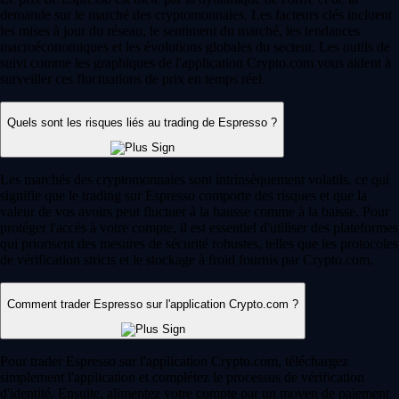
demande sur le marché des cryptomonnaies. Les facteurs clés incluent
les mises à jour du réseau, le sentiment du marché, les tendances
macroéconomiques et les évolutions globales du secteur. Les outils de
suivi comme les graphiques de l'application Crypto.com vous aident à
surveiller ces fluctuations de prix en temps réel.
Quels sont les risques liés au trading de Espresso ?
Les marchés des cryptomonnaies sont intrinsèquement volatils, ce qui
signifie que le trading sur Espresso comporte des risques et que la
valeur de vos avoirs peut fluctuer à la hausse comme à la baisse. Pour
protéger l'accès à votre compte, il est essentiel d'utiliser des plateformes
qui priorisent des mesures de sécurité robustes, telles que les protocoles
de vérification stricts et le stockage à froid fournis par Crypto.com.
Comment trader Espresso sur l'application Crypto.com ?
Pour trader Espresso sur l'application Crypto.com, téléchargez
simplement l'application et complétez le processus de vérification
d'identité. Ensuite, alimentez votre compte par un moyen de paiement