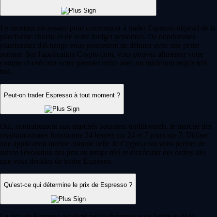
Le montant nécessaire pour commencer à trader Espresso dépend de la
plateforme choisie et de votre budget personnel. De nombreuses
plateformes d'échange vous permettent de débuter avec une petite
somme. Sur l'application Crypto.com, vous pouvez alimenter votre
compte et exécuter votre premier ordre avec un minimum requis très
bas.
Peut-on trader Espresso à tout moment ?
Oui, contrairement aux marchés boursiers traditionnels, le marché des
cryptomonnaies fonctionne 24 heures sur 24 et 7 jours sur 7. Utiliser
une application mobile comme celle de Crypto.com vous permet de
suivre l'évolution des prix en temps réel et d'exécuter des ordres dès
que vous décidez de trader Espresso.
Qu’est-ce qui détermine le prix de Espresso ?
Le prix de Espresso est dicté par la dynamique de l'offre et de la