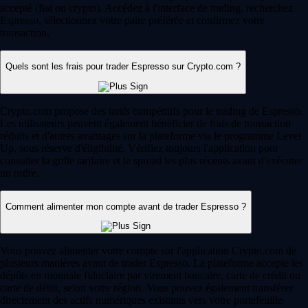
accepté (fiat ou crypto). Accédez à l'interface de trading, recherchez
Espresso, sélectionnez votre paire préférée et confirmez votre
transaction.
Quels sont les frais pour trader Espresso sur Crypto.com ?
Crypto.com propose des tarifs compétitifs pour le trading de Espresso.
Les utilisateurs peuvent également bénéficier de frais de transaction
réduits et d'autres avantages sur la plateforme via le programme Level
Up, sous réserve d'éligibilité. Vérifiez toujours l'application pour
consulter la grille tarifaire et le spread les plus récents avant d'exécuter
un ordre.
Comment alimenter mon compte avant de trader Espresso ?
Vous pouvez alimenter votre compte sur l'application Crypto.com de
plusieurs manières avant de trader Espresso. La plateforme accepte les
dépôts en monnaie fiduciaire par virement bancaire, carte de crédit ou
carte de débit, selon votre région. Vous pouvez également transférer
directement des actifs numériques existants vers votre portefeuille