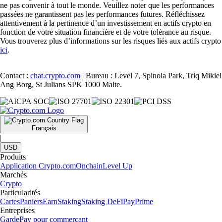
ne pas convenir à tout le monde. Veuillez noter que les performances
passées ne garantissent pas les performances futures. Réfléchissez
attentivement à la pertinence d’un investissement en actifs crypto en
fonction de votre situation financière et de votre tolérance au risque.
Vous trouverez plus d’informations sur les risques liés aux actifs crypto
ici
.
Contact :
chat.crypto.com
| Bureau : Level 7, Spinola Park, Triq Mikiel
Ang Borg, St Julians SPK 1000 Malte.
Français
|
USD
Produits
Application Crypto.com
Onchain
Level Up
Marchés
Crypto
Particularités
Cartes
Paniers
Earn
Staking
Staking DeFi
Pay
Prime
Entreprises
Garde
Pay pour commerçant