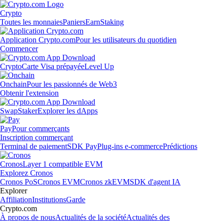
Crypto
Toutes les monnaies
Paniers
Earn
Staking
Application Crypto.com
Pour les utilisateurs du quotidien
Commencer
Crypto
Carte Visa prépayée
Level Up
Onchain
Pour les passionnés de Web3
Obtenir l'extension
Swap
Staker
Explorer les dApps
Pay
Pour commerçants
Inscription commerçant
Terminal de paiement
SDK Pay
Plug-ins e-commerce
Prédictions
Cronos
Layer 1 compatible EVM
Explorez Cronos
Cronos PoS
Cronos EVM
Cronos zkEVM
SDK d'agent IA
Explorer
Affiliation
Institutions
Garde
Crypto.com
À propos de nous
Actualités de la société
Actualités des