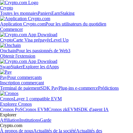
Crypto
Toutes les monnaies
Paniers
Earn
Staking
Application Crypto.com
Pour les utilisateurs du quotidien
Commencer
Crypto
Carte Visa prépayée
Level Up
Onchain
Pour les passionnés de Web3
Obtenir l'extension
Swap
Staker
Explorer les dApps
Pay
Pour commerçants
Inscription commerçant
Terminal de paiement
SDK Pay
Plug-ins e-commerce
Prédictions
Cronos
Layer 1 compatible EVM
Explorez Cronos
Cronos PoS
Cronos EVM
Cronos zkEVM
SDK d'agent IA
Explorer
Affiliation
Institutions
Garde
Crypto.com
À propos de nous
Actualités de la société
Actualités des