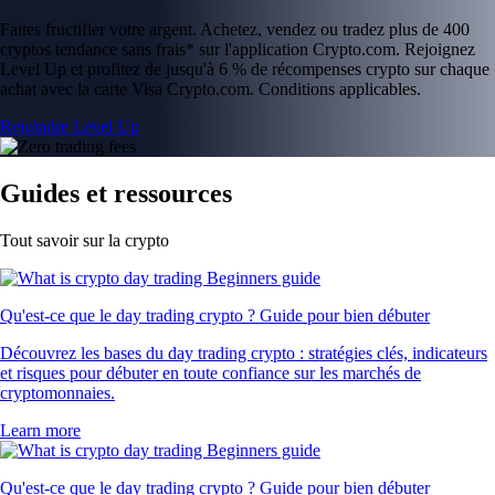
Faites fructifier votre argent. Achetez, vendez ou tradez plus de 400
cryptos tendance sans frais* sur l'application Crypto.com. Rejoignez
Level Up et profitez de jusqu'à 6 % de récompenses crypto sur chaque
achat avec la carte Visa Crypto.com. Conditions applicables.
Rejoindre Level Up
Guides et ressources
Tout savoir sur la crypto
Qu'est-ce que le day trading crypto ? Guide pour bien débuter
Découvrez les bases du day trading crypto : stratégies clés, indicateurs
et risques pour débuter en toute confiance sur les marchés de
cryptomonnaies.
Learn more
Qu'est-ce que le day trading crypto ? Guide pour bien débuter