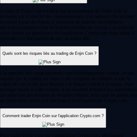
Le prix de Enjin Coin est dicté par la dynamique de l'offre et de la
demande sur le marché des cryptomonnaies. Les facteurs clés incluent
les mises à jour du réseau, le sentiment du marché, les tendances
macroéconomiques et les évolutions globales du secteur. Les outils de
suivi comme les graphiques de l'application Crypto.com vous aident à
surveiller ces fluctuations de prix en temps réel.
Quels sont les risques liés au trading de Enjin Coin ?
Les marchés des cryptomonnaies sont intrinsèquement volatils, ce qui
signifie que le trading sur Enjin Coin comporte des risques et que la
valeur de vos avoirs peut fluctuer à la hausse comme à la baisse. Pour
protéger l'accès à votre compte, il est essentiel d'utiliser des plateformes
qui priorisent des mesures de sécurité robustes, telles que les protocoles
de vérification stricts et le stockage à froid fournis par Crypto.com.
Comment trader Enjin Coin sur l'application Crypto.com ?
Pour trader Enjin Coin sur l'application Crypto.com, téléchargez