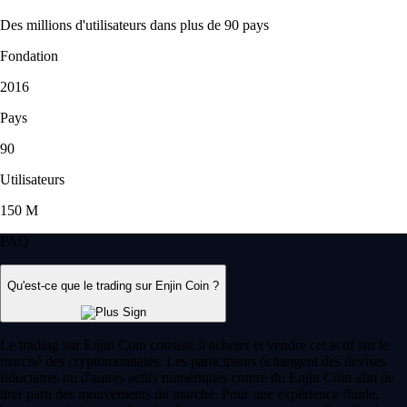
Des millions d'utilisateurs dans plus de 90 pays
Fondation
2016
Pays
90
Utilisateurs
150 M
FAQ
Qu'est-ce que le trading sur Enjin Coin ?
Le trading sur Enjin Coin consiste à acheter et vendre cet actif sur le
marché des cryptomonnaies. Les participants échangent des devises
fiduciaires ou d'autres actifs numériques contre du Enjin Coin afin de
tirer parti des mouvements du marché. Pour une expérience fluide,