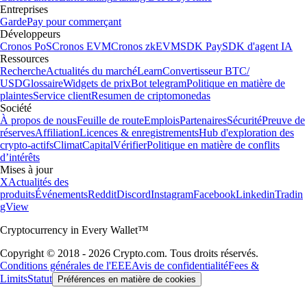
Entreprises
Garde
Pay pour commerçant
Développeurs
Cronos PoS
Cronos EVM
Cronos zkEVM
SDK Pay
SDK d'agent IA
Ressources
Recherche
Actualités du marché
Learn
Convertisseur BTC/
USD
Glossaire
Widgets de prix
Bot telegram
Politique en matière de
plaintes
Service client
Resumen de criptomonedas
Société
À propos de nous
Feuille de route
Emplois
Partenaires
Sécurité
Preuve de
réserves
Affiliation
Licences & enregistrements
Hub d'exploration des
crypto-actifs
Climat
Capital
Vérifier
Politique en matière de conflits
d’intérêts
Mises à jour
X
Actualités des
produits
Événements
Reddit
Discord
Instagram
Facebook
Linkedin
Tradin
gView
Cryptocurrency in Every Wallet™
Copyright © 2018 - 2026 Crypto.com. Tous droits réservés.
Conditions générales de l'EEE
Avis de confidentialité
Fees &
Limits
Statut
Préférences en matière de cookies