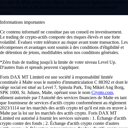
ou carte de débit, selon votre région. Vous pouvez également transférer
directement des actifs numériques existants vers votre portefeuille
crypto.
Informations importantes
Ce contenu informatif ne constitue pas un conseil en investissement.
Le trading de crypto-actifs comporte des risques élevés et une forte
volatilité. Évaluez votre tolérance au risque avant toute transaction. Les
récompenses et avantages sont soumis à des conditions d'éligibilité et
de détention de jetons, modifiables selon nos conditions générales.
*Zéro frais de trading jusqu'à la limite de votre niveau Level Up.
D'autres frais et spreads peuvent s'appliquer.
Foris DAX MT Limited est une société à responsabilité limitée
constituée à Malte sous le numéro d'immatriculation C 88392 et dont le
siège social est situé au Level 7, Spinola Park, Triq Mikiel Ang Borg,
SPK 1000, St. Julians, Malte, opérant sous le nom
Crypto.com
,
dûment autorisée par l'Autorité des services financiers de Malte en tant
que fournisseur de services d'actifs crypto conformément au règlement
2023/1114 sur les marchés des actifs crypto tel qu'il est mis en œuvre à
Malte par la loi sur les marchés des actifs crypto. Foris DAX MT
Limited est autorisé à fournir les services suivants : 1. Échange d'actifs
crypto contre des fonds ; 2. Échange d'actifs crypto contre d'autres