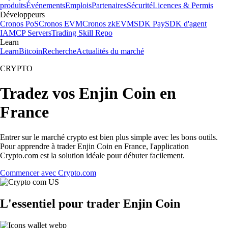
produits
Événements
Emplois
Partenaires
Sécurité
Licences & Permis
Développeurs
Cronos PoS
Cronos EVM
Cronos zkEVM
SDK Pay
SDK d'agent
IA
MCP Servers
Trading Skill Repo
Learn
Learn
Bitcoin
Recherche
Actualités du marché
CRYPTO
Tradez vos Enjin Coin en
France
Entrer sur le marché crypto est bien plus simple avec les bons outils.
Pour apprendre à trader Enjin Coin en France, l'application
Crypto.com est la solution idéale pour débuter facilement.
Commencer avec Crypto.com
L'essentiel pour trader Enjin Coin