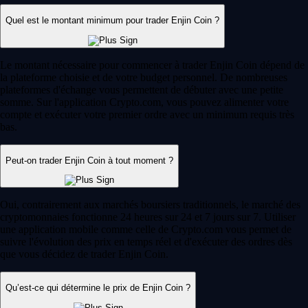
Quel est le montant minimum pour trader Enjin Coin ?
Le montant nécessaire pour commencer à trader Enjin Coin dépend de
la plateforme choisie et de votre budget personnel. De nombreuses
plateformes d'échange vous permettent de débuter avec une petite
somme. Sur l'application Crypto.com, vous pouvez alimenter votre
compte et exécuter votre premier ordre avec un minimum requis très
bas.
Peut-on trader Enjin Coin à tout moment ?
Oui, contrairement aux marchés boursiers traditionnels, le marché des
cryptomonnaies fonctionne 24 heures sur 24 et 7 jours sur 7. Utiliser
une application mobile comme celle de Crypto.com vous permet de
suivre l'évolution des prix en temps réel et d'exécuter des ordres dès
que vous décidez de trader Enjin Coin.
Qu’est-ce qui détermine le prix de Enjin Coin ?