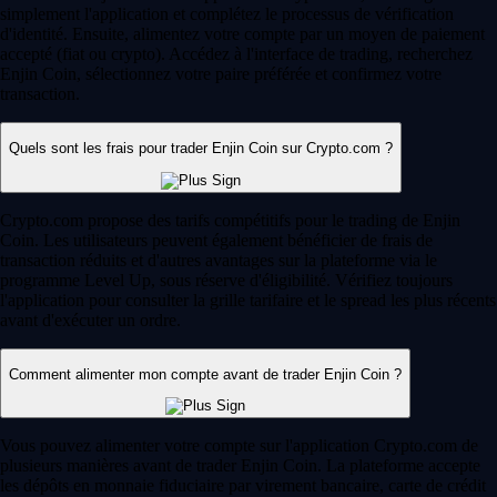
simplement l'application et complétez le processus de vérification
d'identité. Ensuite, alimentez votre compte par un moyen de paiement
accepté (fiat ou crypto). Accédez à l'interface de trading, recherchez
Enjin Coin, sélectionnez votre paire préférée et confirmez votre
transaction.
Quels sont les frais pour trader Enjin Coin sur Crypto.com ?
Crypto.com propose des tarifs compétitifs pour le trading de Enjin
Coin. Les utilisateurs peuvent également bénéficier de frais de
transaction réduits et d'autres avantages sur la plateforme via le
programme Level Up, sous réserve d'éligibilité. Vérifiez toujours
l'application pour consulter la grille tarifaire et le spread les plus récents
avant d'exécuter un ordre.
Comment alimenter mon compte avant de trader Enjin Coin ?
Vous pouvez alimenter votre compte sur l'application Crypto.com de
plusieurs manières avant de trader Enjin Coin. La plateforme accepte
les dépôts en monnaie fiduciaire par virement bancaire, carte de crédit