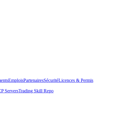
ents
Emplois
Partenaires
Sécurité
Licences & Permis
P Servers
Trading Skill Repo