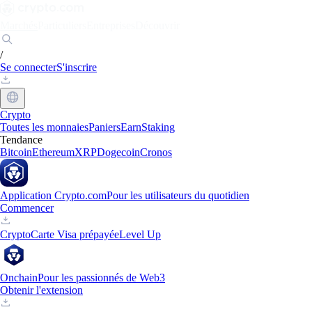
Marchés
Particuliers
Entreprises
Découvrir
/
Se connecter
S'inscrire
Crypto
Toutes les monnaies
Paniers
Earn
Staking
Tendance
Bitcoin
Ethereum
XRP
Dogecoin
Cronos
Application Crypto.com
Pour les utilisateurs du quotidien
Commencer
Crypto
Carte Visa prépayée
Level Up
Onchain
Pour les passionnés de Web3
Obtenir l'extension