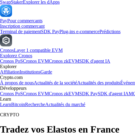
Swap
Staker
Explorer les dApps
Pay
Pour commerçants
Inscription commerçant
Terminal de paiement
SDK Pay
Plug-ins e-commerce
Prédictions
Cronos
Layer 1 compatible EVM
Explorez Cronos
Cronos PoS
Cronos EVM
Cronos zkEVM
SDK d'agent IA
Explorer
Affiliation
Institutions
Garde
Crypto.com
À propos de nous
Actualités de la société
Actualités des produits
Événem
Développeurs
Cronos PoS
Cronos EVM
Cronos zkEVM
SDK Pay
SDK d'agent IA
MC
Learn
Learn
Bitcoin
Recherche
Actualités du marché
CRYPTO
Tradez vos Elastos en France