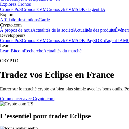
Explorez Cronos
Cronos PoS
Cronos EVM
Cronos zkEVM
SDK d'agent IA
Explorer
Affiliation
Institutions
Garde
Crypto.com
À propos de nous
Actualités de la société
Actualités des produits
Événem
Développeurs
Cronos PoS
Cronos EVM
Cronos zkEVM
SDK Pay
SDK d'agent IA
MC
Learn
Learn
Bitcoin
Recherche
Actualités du marché
CRYPTO
Tradez vos Eclipse en France
Entrer sur le marché crypto est bien plus simple avec les bons outils. P
Commencer avec Crypto.com
L'essentiel pour trader Eclipse