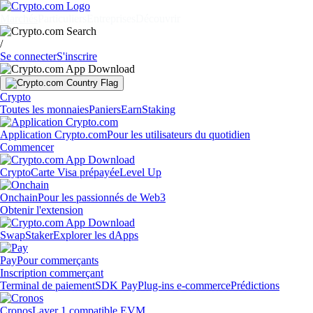
Marchés
Particuliers
Entreprises
Découvrir
/
Se connecter
S'inscrire
Crypto
Toutes les monnaies
Paniers
Earn
Staking
Application Crypto.com
Pour les utilisateurs du quotidien
Commencer
Crypto
Carte Visa prépayée
Level Up
Onchain
Pour les passionnés de Web3
Obtenir l'extension
Swap
Staker
Explorer les dApps
Pay
Pour commerçants
Inscription commerçant
Terminal de paiement
SDK Pay
Plug-ins e-commerce
Prédictions
Cronos
Layer 1 compatible EVM