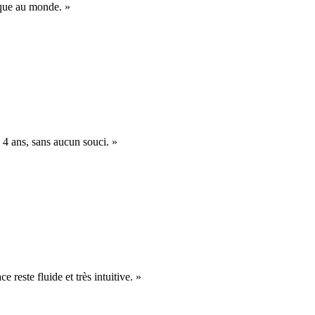
nique au monde. »
 4 ans, sans aucun souci. »
e reste fluide et très intuitive. »