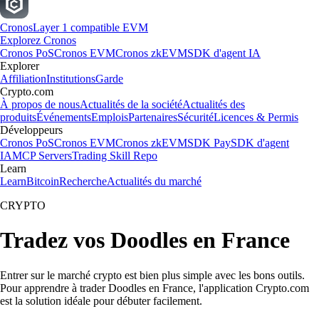
Cronos
Layer 1 compatible EVM
Explorez Cronos
Cronos PoS
Cronos EVM
Cronos zkEVM
SDK d'agent IA
Explorer
Affiliation
Institutions
Garde
Crypto.com
À propos de nous
Actualités de la société
Actualités des
produits
Événements
Emplois
Partenaires
Sécurité
Licences & Permis
Développeurs
Cronos PoS
Cronos EVM
Cronos zkEVM
SDK Pay
SDK d'agent
IA
MCP Servers
Trading Skill Repo
Learn
Learn
Bitcoin
Recherche
Actualités du marché
CRYPTO
Tradez vos Doodles en France
Entrer sur le marché crypto est bien plus simple avec les bons outils.
Pour apprendre à trader Doodles en France, l'application Crypto.com
est la solution idéale pour débuter facilement.