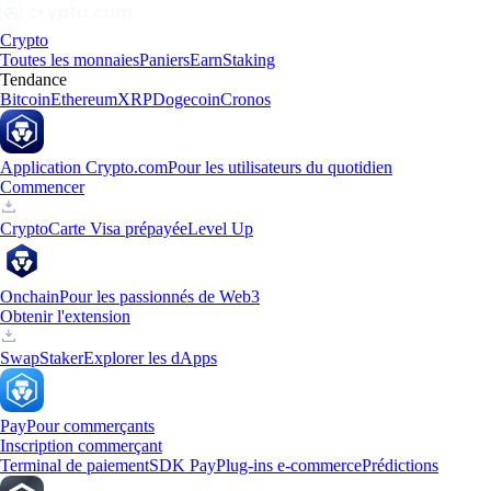
Crypto
Toutes les monnaies
Paniers
Earn
Staking
Tendance
Bitcoin
Ethereum
XRP
Dogecoin
Cronos
Application Crypto.com
Pour les utilisateurs du quotidien
Commencer
Crypto
Carte Visa prépayée
Level Up
Onchain
Pour les passionnés de Web3
Obtenir l'extension
Swap
Staker
Explorer les dApps
Pay
Pour commerçants
Inscription commerçant
Terminal de paiement
SDK Pay
Plug-ins e-commerce
Prédictions