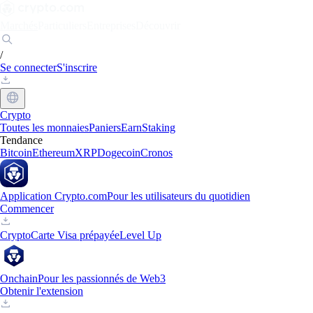
Marchés
Particuliers
Entreprises
Découvrir
/
Se connecter
S'inscrire
Crypto
Toutes les monnaies
Paniers
Earn
Staking
Tendance
Bitcoin
Ethereum
XRP
Dogecoin
Cronos
Application Crypto.com
Pour les utilisateurs du quotidien
Commencer
Crypto
Carte Visa prépayée
Level Up
Onchain
Pour les passionnés de Web3
Obtenir l'extension