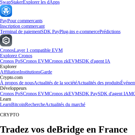
Swap
Staker
Explorer les dApps
Pay
Pour commerçants
Inscription commerçant
Terminal de paiement
SDK Pay
Plug-ins e-commerce
Prédictions
Cronos
Layer 1 compatible EVM
Explorez Cronos
Cronos PoS
Cronos EVM
Cronos zkEVM
SDK d'agent IA
Explorer
Affiliation
Institutions
Garde
Crypto.com
À propos de nous
Actualités de la société
Actualités des produits
Événem
Développeurs
Cronos PoS
Cronos EVM
Cronos zkEVM
SDK Pay
SDK d'agent IA
MC
Learn
Learn
Bitcoin
Recherche
Actualités du marché
CRYPTO
Tradez vos deBridge en France