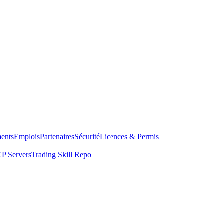
ents
Emplois
Partenaires
Sécurité
Licences & Permis
P Servers
Trading Skill Repo