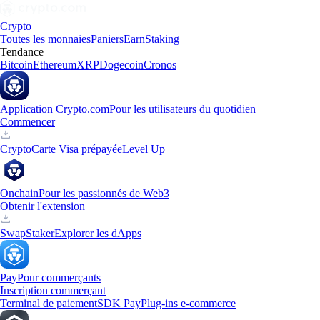
Crypto
Toutes les monnaies
Paniers
Earn
Staking
Tendance
Bitcoin
Ethereum
XRP
Dogecoin
Cronos
Application Crypto.com
Pour les utilisateurs du quotidien
Commencer
Crypto
Carte Visa prépayée
Level Up
Onchain
Pour les passionnés de Web3
Obtenir l'extension
Swap
Staker
Explorer les dApps
Pay
Pour commerçants
Inscription commerçant
Terminal de paiement
SDK Pay
Plug-ins e-commerce