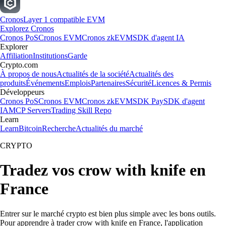
Cronos
Layer 1 compatible EVM
Explorez Cronos
Cronos PoS
Cronos EVM
Cronos zkEVM
SDK d'agent IA
Explorer
Affiliation
Institutions
Garde
Crypto.com
À propos de nous
Actualités de la société
Actualités des
produits
Événements
Emplois
Partenaires
Sécurité
Licences & Permis
Développeurs
Cronos PoS
Cronos EVM
Cronos zkEVM
SDK Pay
SDK d'agent
IA
MCP Servers
Trading Skill Repo
Learn
Learn
Bitcoin
Recherche
Actualités du marché
CRYPTO
Tradez vos crow with knife en
France
Entrer sur le marché crypto est bien plus simple avec les bons outils.
Pour apprendre à trader crow with knife en France, l'application