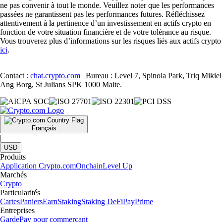
ne pas convenir à tout le monde. Veuillez noter que les performances
passées ne garantissent pas les performances futures. Réfléchissez
attentivement à la pertinence d’un investissement en actifs crypto en
fonction de votre situation financière et de votre tolérance au risque.
Vous trouverez plus d’informations sur les risques liés aux actifs crypto
ici
.
Contact :
chat.crypto.com
| Bureau : Level 7, Spinola Park, Triq Mikiel
Ang Borg, St Julians SPK 1000 Malte.
Français
|
USD
Produits
Application Crypto.com
Onchain
Level Up
Marchés
Crypto
Particularités
Cartes
Paniers
Earn
Staking
Staking DeFi
Pay
Prime
Entreprises
Garde
Pay pour commerçant