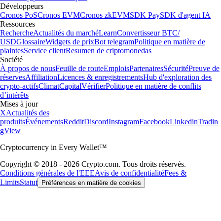
Développeurs
Cronos PoS
Cronos EVM
Cronos zkEVM
SDK Pay
SDK d'agent IA
Ressources
Recherche
Actualités du marché
Learn
Convertisseur BTC/
USD
Glossaire
Widgets de prix
Bot telegram
Politique en matière de
plaintes
Service client
Resumen de criptomonedas
Société
À propos de nous
Feuille de route
Emplois
Partenaires
Sécurité
Preuve de
réserves
Affiliation
Licences & enregistrements
Hub d'exploration des
crypto-actifs
Climat
Capital
Vérifier
Politique en matière de conflits
d’intérêts
Mises à jour
X
Actualités des
produits
Événements
Reddit
Discord
Instagram
Facebook
Linkedin
Tradin
gView
Cryptocurrency in Every Wallet™
Copyright © 2018 - 2026 Crypto.com. Tous droits réservés.
Conditions générales de l'EEE
Avis de confidentialité
Fees &
Limits
Statut
Préférences en matière de cookies