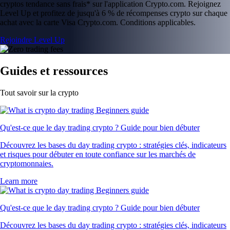
cryptos tendance sans frais* sur l'application Crypto.com. Rejoignez
Level Up et profitez de jusqu'à 6 % de récompenses crypto sur chaque
achat avec la carte Visa Crypto.com. Conditions applicables.
Rejoindre Level Up
Guides et ressources
Tout savoir sur la crypto
Qu'est-ce que le day trading crypto ? Guide pour bien débuter
Découvrez les bases du day trading crypto : stratégies clés, indicateurs
et risques pour débuter en toute confiance sur les marchés de
cryptomonnaies.
Learn more
Qu'est-ce que le day trading crypto ? Guide pour bien débuter
Découvrez les bases du day trading crypto : stratégies clés, indicateurs