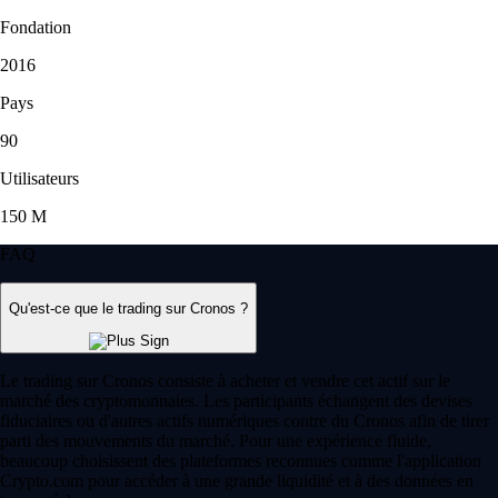
Fondation
2016
Pays
90
Utilisateurs
150 M
FAQ
Qu'est-ce que le trading sur Cronos ?
Le trading sur Cronos consiste à acheter et vendre cet actif sur le
marché des cryptomonnaies. Les participants échangent des devises
fiduciaires ou d'autres actifs numériques contre du Cronos afin de tirer
parti des mouvements du marché. Pour une expérience fluide,
beaucoup choisissent des plateformes reconnues comme l'application
Crypto.com pour accéder à une grande liquidité et à des données en