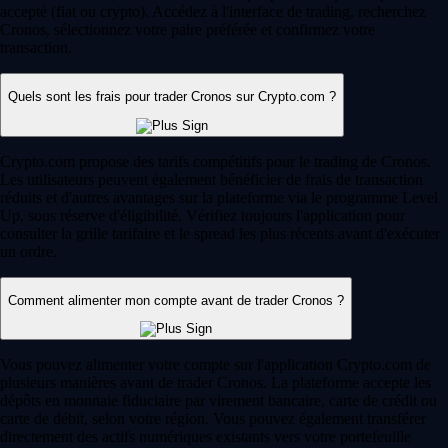
accepté (fiat ou crypto). Accédez à l'interface de trading, recherchez
Cronos, sélectionnez votre paire préférée et confirmez votre
transaction.
Quels sont les frais pour trader Cronos sur Crypto.com ?
Crypto.com propose des tarifs compétitifs pour le trading de Cronos.
Les utilisateurs peuvent également bénéficier de frais de transaction
réduits et d'autres avantages sur la plateforme via le programme Level
Up, sous réserve d'éligibilité. Vérifiez toujours l'application pour
consulter la grille tarifaire et le spread les plus récents avant d'exécuter
un ordre.
Comment alimenter mon compte avant de trader Cronos ?
Vous pouvez alimenter votre compte sur l'application Crypto.com de
plusieurs manières avant de trader Cronos. La plateforme accepte les
dépôts en monnaie fiduciaire par virement bancaire, carte de crédit ou
carte de débit, selon votre région. Vous pouvez également transférer
directement des actifs numériques existants vers votre portefeuille