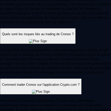
demande sur le marché des cryptomonnaies. Les facteurs clés incluent
les mises à jour du réseau, le sentiment du marché, les tendances
macroéconomiques et les évolutions globales du secteur. Les outils de
suivi comme les graphiques de l'application Crypto.com vous aident à
surveiller ces fluctuations de prix en temps réel.
Quels sont les risques liés au trading de Cronos ?
Les marchés des cryptomonnaies sont intrinsèquement volatils, ce qui
signifie que le trading sur Cronos comporte des risques et que la valeur
de vos avoirs peut fluctuer à la hausse comme à la baisse. Pour
protéger l'accès à votre compte, il est essentiel d'utiliser des plateformes
qui priorisent des mesures de sécurité robustes, telles que les protocoles
de vérification stricts et le stockage à froid fournis par Crypto.com.
Comment trader Cronos sur l'application Crypto.com ?
Pour trader Cronos sur l'application Crypto.com, téléchargez
simplement l'application et complétez le processus de vérification
d'identité. Ensuite, alimentez votre compte par un moyen de paiement