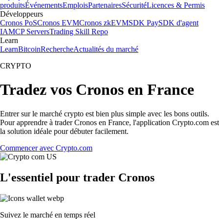
produits
Événements
Emplois
Partenaires
Sécurité
Licences & Permis
Développeurs
Cronos PoS
Cronos EVM
Cronos zkEVM
SDK Pay
SDK d'agent
IA
MCP Servers
Trading Skill Repo
Learn
Learn
Bitcoin
Recherche
Actualités du marché
CRYPTO
Tradez vos Cronos en France
Entrer sur le marché crypto est bien plus simple avec les bons outils.
Pour apprendre à trader Cronos en France, l'application Crypto.com est
la solution idéale pour débuter facilement.
Commencer avec Crypto.com
L'essentiel pour trader Cronos
Suivez le marché en temps réel