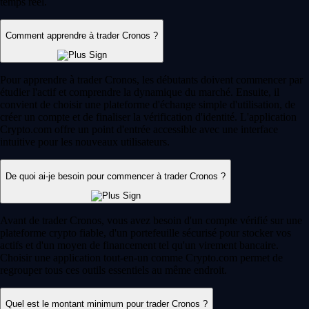
temps réel.
Comment apprendre à trader Cronos ?
Pour apprendre à trader Cronos, les débutants doivent commencer par
étudier l'actif et comprendre la dynamique du marché. Ensuite, il
convient de choisir une plateforme d'échange simple d'utilisation, de
créer un compte et de finaliser la vérification d'identité. L'application
Crypto.com offre un point d'entrée accessible avec une interface
intuitive pour les nouveaux utilisateurs.
De quoi ai-je besoin pour commencer à trader Cronos ?
Avant de trader Cronos, vous avez besoin d'un compte vérifié sur une
plateforme crypto fiable, d'un portefeuille sécurisé pour stocker vos
actifs et d'un moyen de financement tel qu'un virement bancaire.
Choisir une application tout-en-un comme Crypto.com permet de
regrouper tous ces outils essentiels au même endroit.
Quel est le montant minimum pour trader Cronos ?