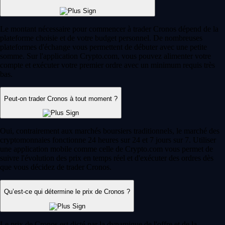
Le montant nécessaire pour commencer à trader Cronos dépend de la
plateforme choisie et de votre budget personnel. De nombreuses
plateformes d'échange vous permettent de débuter avec une petite
somme. Sur l'application Crypto.com, vous pouvez alimenter votre
compte et exécuter votre premier ordre avec un minimum requis très
bas.
Peut-on trader Cronos à tout moment ?
Oui, contrairement aux marchés boursiers traditionnels, le marché des
cryptomonnaies fonctionne 24 heures sur 24 et 7 jours sur 7. Utiliser
une application mobile comme celle de Crypto.com vous permet de
suivre l'évolution des prix en temps réel et d'exécuter des ordres dès
que vous décidez de trader Cronos.
Qu’est-ce qui détermine le prix de Cronos ?
Le prix de Cronos est dicté par la dynamique de l'offre et de la