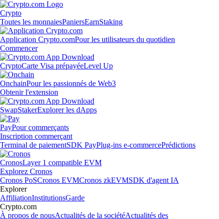
Crypto
Toutes les monnaies
Paniers
Earn
Staking
Application Crypto.com
Pour les utilisateurs du quotidien
Commencer
Crypto
Carte Visa prépayée
Level Up
Onchain
Pour les passionnés de Web3
Obtenir l'extension
Swap
Staker
Explorer les dApps
Pay
Pour commerçants
Inscription commerçant
Terminal de paiement
SDK Pay
Plug-ins e-commerce
Prédictions
Cronos
Layer 1 compatible EVM
Explorez Cronos
Cronos PoS
Cronos EVM
Cronos zkEVM
SDK d'agent IA
Explorer
Affiliation
Institutions
Garde
Crypto.com
À propos de nous
Actualités de la société
Actualités des