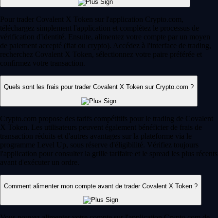
Pour trader Covalent X Token sur l'application Crypto.com,
téléchargez simplement l'application et complétez le processus de
vérification d'identité. Ensuite, alimentez votre compte par un moyen
de paiement accepté (fiat ou crypto). Accédez à l'interface de trading,
recherchez Covalent X Token, sélectionnez votre paire préférée et
confirmez votre transaction.
Quels sont les frais pour trader Covalent X Token sur Crypto.com ?
Crypto.com propose des tarifs compétitifs pour le trading de Covalent
X Token. Les utilisateurs peuvent également bénéficier de frais de
transaction réduits et d'autres avantages sur la plateforme via le
programme Level Up, sous réserve d'éligibilité. Vérifiez toujours
l'application pour consulter la grille tarifaire et le spread les plus récents
avant d'exécuter un ordre.
Comment alimenter mon compte avant de trader Covalent X Token ?
Vous pouvez alimenter votre compte sur l'application Crypto.com de