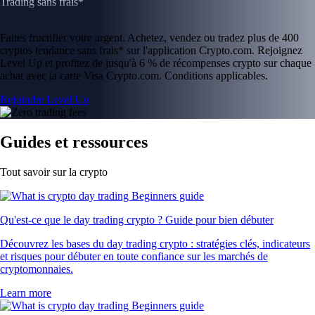
Trading sans frais*
Faites fructifier votre argent. Achetez, vendez ou tradez plus de 400
cryptos tendance sans frais* sur l'application Crypto.com. Rejoignez
Level Up et profitez de jusqu'à 6 % de récompenses crypto sur chaque
achat avec la carte Visa Crypto.com. Conditions applicables.
Rejoindre Level Up
Guides et ressources
Tout savoir sur la crypto
Qu'est-ce que le day trading crypto ? Guide pour bien débuter
Découvrez les bases du day trading crypto : stratégies clés, indicateurs
et risques pour débuter en toute confiance sur les marchés de
cryptomonnaies.
Learn more