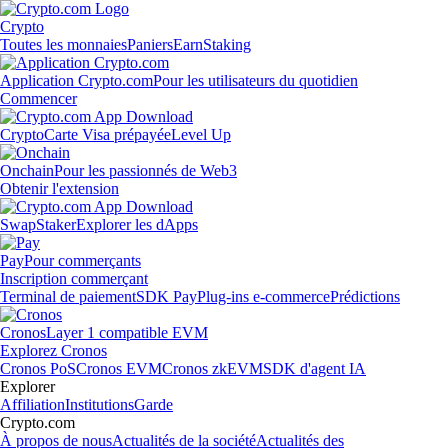
Crypto
Toutes les monnaies
Paniers
Earn
Staking
Application Crypto.com
Pour les utilisateurs du quotidien
Commencer
Crypto
Carte Visa prépayée
Level Up
Onchain
Pour les passionnés de Web3
Obtenir l'extension
Swap
Staker
Explorer les dApps
Pay
Pour commerçants
Inscription commerçant
Terminal de paiement
SDK Pay
Plug-ins e-commerce
Prédictions
Cronos
Layer 1 compatible EVM
Explorez Cronos
Cronos PoS
Cronos EVM
Cronos zkEVM
SDK d'agent IA
Explorer
Affiliation
Institutions
Garde
Crypto.com
À propos de nous
Actualités de la société
Actualités des