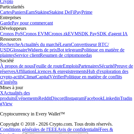
Crypto
Particularités
Cartes
Paniers
Earn
Staking
Staking DeFi
Pay
Prime
Entreprises
Garde
Pay pour commerçant
Développeurs
Cronos PoS
Cronos EVM
Cronos zkEVM
SDK Pay
SDK d'agent IA
Ressources
Recherche
Actualités du marché
Learn
Convertisseur BTC/
USD
Glossaire
Widgets de prix
Bot telegram
Politique en matière de
plaintes
Service client
Resumen de criptomonedas
Société
À propos de nous
Feuille de route
Emplois
Partenaires
Sécurité
Preuve de
réserves
Affiliation
Licences & enregistrements
Hub d'exploration des
crypto-actifs
Climat
Capital
Vérifier
Politique en matière de conflits
d’intérêts
Mises à jour
X
Actualités des
produits
Événements
Reddit
Discord
Instagram
Facebook
Linkedin
Tradin
gView
Cryptocurrency in Every Wallet™
Copyright © 2018 - 2026 Crypto.com. Tous droits réservés.
Conditions générales de l'EEE
Avis de confidentialité
Fees &