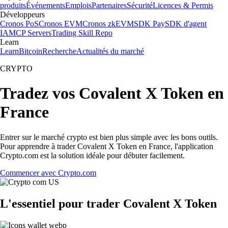
produits
Événements
Emplois
Partenaires
Sécurité
Licences & Permis
Développeurs
Cronos PoS
Cronos EVM
Cronos zkEVM
SDK Pay
SDK d'agent
IA
MCP Servers
Trading Skill Repo
Learn
Learn
Bitcoin
Recherche
Actualités du marché
CRYPTO
Tradez vos Covalent X Token en
France
Entrer sur le marché crypto est bien plus simple avec les bons outils.
Pour apprendre à trader Covalent X Token en France, l'application
Crypto.com est la solution idéale pour débuter facilement.
Commencer avec Crypto.com
L'essentiel pour trader Covalent X Token