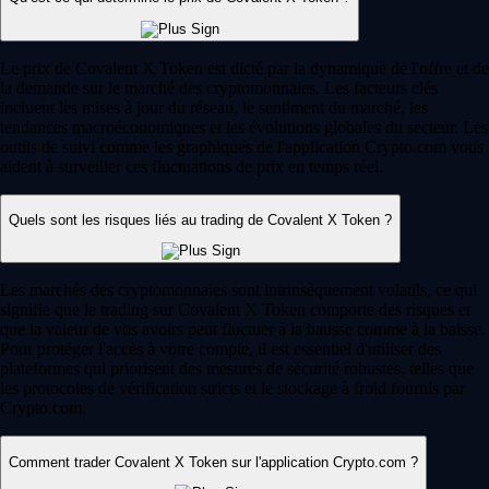
Le prix de Covalent X Token est dicté par la dynamique de l'offre et de
la demande sur le marché des cryptomonnaies. Les facteurs clés
incluent les mises à jour du réseau, le sentiment du marché, les
tendances macroéconomiques et les évolutions globales du secteur. Les
outils de suivi comme les graphiques de l'application Crypto.com vous
aident à surveiller ces fluctuations de prix en temps réel.
Quels sont les risques liés au trading de Covalent X Token ?
Les marchés des cryptomonnaies sont intrinsèquement volatils, ce qui
signifie que le trading sur Covalent X Token comporte des risques et
que la valeur de vos avoirs peut fluctuer à la hausse comme à la baisse.
Pour protéger l'accès à votre compte, il est essentiel d'utiliser des
plateformes qui priorisent des mesures de sécurité robustes, telles que
les protocoles de vérification stricts et le stockage à froid fournis par
Crypto.com.
Comment trader Covalent X Token sur l'application Crypto.com ?