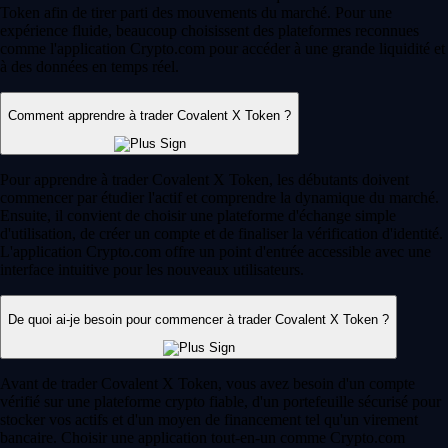
Token afin de tirer parti des mouvements du marché. Pour une
expérience fluide, beaucoup choisissent des plateformes reconnues
comme l'application Crypto.com pour accéder à une grande liquidité et
à des données en temps réel.
Comment apprendre à trader Covalent X Token ?
Pour apprendre à trader Covalent X Token, les débutants doivent
commencer par étudier l'actif et comprendre la dynamique du marché.
Ensuite, il convient de choisir une plateforme d'échange simple
d'utilisation, de créer un compte et de finaliser la vérification d'identité.
L'application Crypto.com offre un point d'entrée accessible avec une
interface intuitive pour les nouveaux utilisateurs.
De quoi ai-je besoin pour commencer à trader Covalent X Token ?
Avant de trader Covalent X Token, vous avez besoin d'un compte
vérifié sur une plateforme crypto fiable, d'un portefeuille sécurisé pour
stocker vos actifs et d'un moyen de financement tel qu'un virement
bancaire. Choisir une application tout-en-un comme Crypto.com