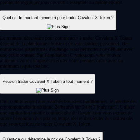
permet de regrouper tous ces outils essentiels au même endroit.
Quel est le montant minimum pour trader Covalent X Token ?
Le montant nécessaire pour commencer à trader Covalent X Token
dépend de la plateforme choisie et de votre budget personnel. De
nombreuses plateformes d'échange vous permettent de débuter avec
une petite somme. Sur l'application Crypto.com, vous pouvez
alimenter votre compte et exécuter votre premier ordre avec un
minimum requis très bas.
Peut-on trader Covalent X Token à tout moment ?
Oui, contrairement aux marchés boursiers traditionnels, le marché des
cryptomonnaies fonctionne 24 heures sur 24 et 7 jours sur 7. Utiliser
une application mobile comme celle de Crypto.com vous permet de
suivre l'évolution des prix en temps réel et d'exécuter des ordres dès
que vous décidez de trader Covalent X Token.
Qu’est-ce qui détermine le prix de Covalent X Token ?