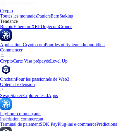
Crypto
Toutes les monnaies
Paniers
Earn
Staking
Tendance
Bitcoin
Ethereum
XRP
Dogecoin
Cronos
Application Crypto.com
Pour les utilisateurs du quotidien
Commencer
Crypto
Carte Visa prépayée
Level Up
Onchain
Pour les passionnés de Web3
Obtenir l'extension
Swap
Staker
Explorer les dApps
Pay
Pour commerçants
Inscription commerçant
Terminal de paiement
SDK Pay
Plug-ins e-commerce
Prédictions