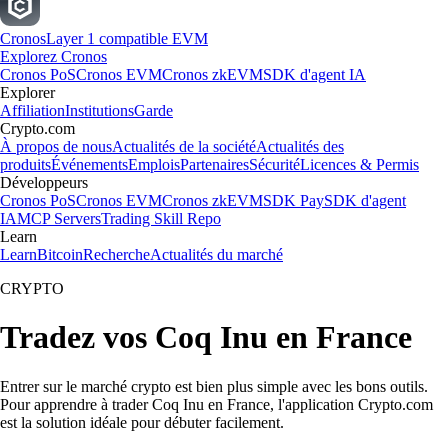
Cronos
Layer 1 compatible EVM
Explorez Cronos
Cronos PoS
Cronos EVM
Cronos zkEVM
SDK d'agent IA
Explorer
Affiliation
Institutions
Garde
Crypto.com
À propos de nous
Actualités de la société
Actualités des
produits
Événements
Emplois
Partenaires
Sécurité
Licences & Permis
Développeurs
Cronos PoS
Cronos EVM
Cronos zkEVM
SDK Pay
SDK d'agent
IA
MCP Servers
Trading Skill Repo
Learn
Learn
Bitcoin
Recherche
Actualités du marché
CRYPTO
Tradez vos Coq Inu en France
Entrer sur le marché crypto est bien plus simple avec les bons outils.
Pour apprendre à trader Coq Inu en France, l'application Crypto.com
est la solution idéale pour débuter facilement.