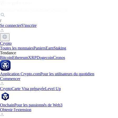
Marchés
Particuliers
Entreprises
Découvrir
/
Se connecter
S'inscrire
Crypto
Toutes les monnaies
Paniers
Earn
Staking
Tendance
Bitcoin
Ethereum
XRP
Dogecoin
Cronos
Application Crypto.com
Pour les utilisateurs du quotidien
Commencer
Crypto
Carte Visa prépayée
Level Up
Onchain
Pour les passionnés de Web3
Obtenir l'extension