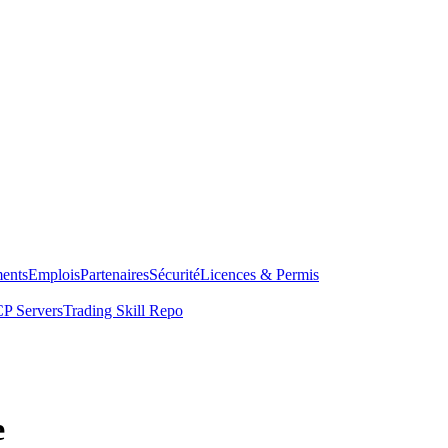
ents
Emplois
Partenaires
Sécurité
Licences & Permis
P Servers
Trading Skill Repo
e