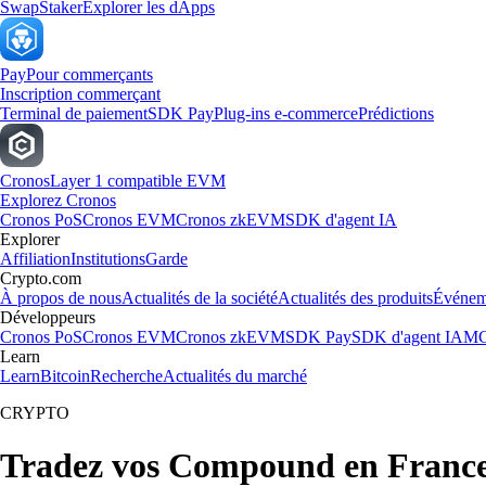
Swap
Staker
Explorer les dApps
Pay
Pour commerçants
Inscription commerçant
Terminal de paiement
SDK Pay
Plug-ins e-commerce
Prédictions
Cronos
Layer 1 compatible EVM
Explorez Cronos
Cronos PoS
Cronos EVM
Cronos zkEVM
SDK d'agent IA
Explorer
Affiliation
Institutions
Garde
Crypto.com
À propos de nous
Actualités de la société
Actualités des produits
Événem
Développeurs
Cronos PoS
Cronos EVM
Cronos zkEVM
SDK Pay
SDK d'agent IA
MC
Learn
Learn
Bitcoin
Recherche
Actualités du marché
CRYPTO
Tradez vos Compound en Franc