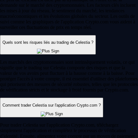
demande sur le marché des cryptomonnaies. Les facteurs clés incluent
les mises à jour du réseau, le sentiment du marché, les tendances
macroéconomiques et les évolutions globales du secteur. Les outils de
suivi comme les graphiques de l'application Crypto.com vous aident à
surveiller ces fluctuations de prix en temps réel.
Quels sont les risques liés au trading de Celestia ?
Les marchés des cryptomonnaies sont intrinsèquement volatils, ce qui
signifie que le trading sur Celestia comporte des risques et que la
valeur de vos avoirs peut fluctuer à la hausse comme à la baisse. Pour
protéger l'accès à votre compte, il est essentiel d'utiliser des plateformes
qui priorisent des mesures de sécurité robustes, telles que les protocoles
de vérification stricts et le stockage à froid fournis par Crypto.com.
Comment trader Celestia sur l'application Crypto.com ?
Pour trader Celestia sur l'application Crypto.com, téléchargez
simplement l'application et complétez le processus de vérification
d'identité. Ensuite, alimentez votre compte par un moyen de paiement