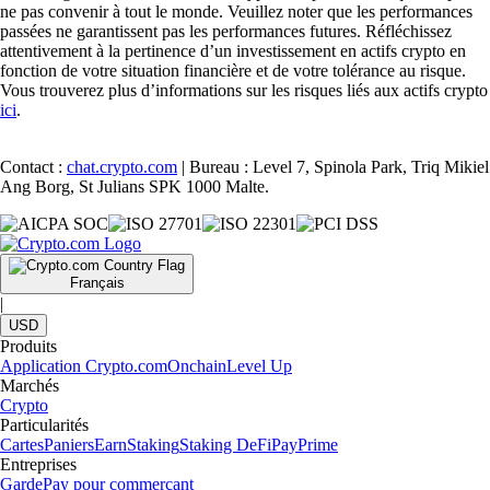
ne pas convenir à tout le monde. Veuillez noter que les performances
passées ne garantissent pas les performances futures. Réfléchissez
attentivement à la pertinence d’un investissement en actifs crypto en
fonction de votre situation financière et de votre tolérance au risque.
Vous trouverez plus d’informations sur les risques liés aux actifs crypto
ici
.
Contact :
chat.crypto.com
| Bureau : Level 7, Spinola Park, Triq Mikiel
Ang Borg, St Julians SPK 1000 Malte.
Français
|
USD
Produits
Application Crypto.com
Onchain
Level Up
Marchés
Crypto
Particularités
Cartes
Paniers
Earn
Staking
Staking DeFi
Pay
Prime
Entreprises
Garde
Pay pour commerçant