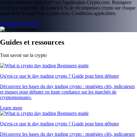
cryptos tendance sans frais* sur l'application Crypto.com. Rejoignez
Level Up et profitez de jusqu'à 6 % de récompenses crypto sur chaque
achat avec la carte Visa Crypto.com. Conditions applicables.
Rejoindre Level Up
Guides et ressources
Tout savoir sur la crypto
Qu'est-ce que le day trading crypto ? Guide pour bien débuter
Découvrez les bases du day trading crypto : stratégies clés, indicateurs
et risques pour débuter en toute confiance sur les marchés de
cryptomonnaies.
Learn more
Qu'est-ce que le day trading crypto ? Guide pour bien débuter
Découvrez les bases du day trading crypto : stratégies clés, indicateurs