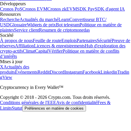
Développeurs
Cronos PoS
Cronos EVM
Cronos zkEVM
SDK Pay
SDK d'agent IA
Ressources
Recherche
Actualités du marché
Learn
Convertisseur BTC/
USD
Glossaire
Widgets de prix
Bot telegram
Politique en matière de
plaintes
Service client
Resumen de criptomonedas
Société
À propos de nous
Feuille de route
Emplois
Partenaires
Sécurité
Preuve de
réserves
Affiliation
Licences & enregistrements
Hub d'exploration des
crypto-actifs
Climat
Capital
Vérifier
Politique en matière de conflits
d’intérêts
Mises à jour
X
Actualités des
produits
Événements
Reddit
Discord
Instagram
Facebook
Linkedin
Tradin
gView
Cryptocurrency in Every Wallet™
Copyright © 2018 - 2026 Crypto.com. Tous droits réservés.
Conditions générales de l'EEE
Avis de confidentialité
Fees &
Limits
Statut
Préférences en matière de cookies