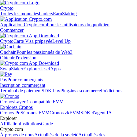
Crypto
Toutes les monnaies
Paniers
Earn
Staking
Application Crypto.com
Pour les utilisateurs du quotidien
Commencer
Crypto
Carte Visa prépayée
Level Up
Onchain
Pour les passionnés de Web3
Obtenir l'extension
Swap
Staker
Explorer les dApps
Pay
Pour commerçants
Inscription commerçant
Terminal de paiement
SDK Pay
Plug-ins e-commerce
Prédictions
Cronos
Layer 1 compatible EVM
Explorez Cronos
Cronos PoS
Cronos EVM
Cronos zkEVM
SDK d'agent IA
Explorer
Affiliation
Institutions
Garde
Crypto.com
À propos de nous
Actualités de la société
Actualités des