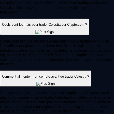
accepté (fiat ou crypto). Accédez à l'interface de trading, recherchez
Celestia, sélectionnez votre paire préférée et confirmez votre
transaction.
Quels sont les frais pour trader Celestia sur Crypto.com ?
Crypto.com propose des tarifs compétitifs pour le trading de Celestia.
Les utilisateurs peuvent également bénéficier de frais de transaction
réduits et d'autres avantages sur la plateforme via le programme Level
Up, sous réserve d'éligibilité. Vérifiez toujours l'application pour
consulter la grille tarifaire et le spread les plus récents avant d'exécuter
un ordre.
Comment alimenter mon compte avant de trader Celestia ?
Vous pouvez alimenter votre compte sur l'application Crypto.com de
plusieurs manières avant de trader Celestia. La plateforme accepte les
dépôts en monnaie fiduciaire par virement bancaire, carte de crédit ou
carte de débit, selon votre région. Vous pouvez également transférer
directement des actifs numériques existants vers votre portefeuille