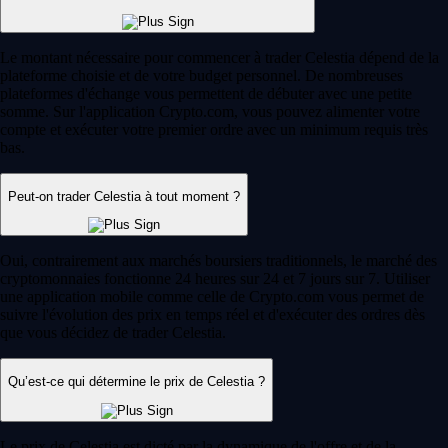
Le montant nécessaire pour commencer à trader Celestia dépend de la
plateforme choisie et de votre budget personnel. De nombreuses
plateformes d'échange vous permettent de débuter avec une petite
somme. Sur l'application Crypto.com, vous pouvez alimenter votre
compte et exécuter votre premier ordre avec un minimum requis très
bas.
Peut-on trader Celestia à tout moment ?
Oui, contrairement aux marchés boursiers traditionnels, le marché des
cryptomonnaies fonctionne 24 heures sur 24 et 7 jours sur 7. Utiliser
une application mobile comme celle de Crypto.com vous permet de
suivre l'évolution des prix en temps réel et d'exécuter des ordres dès
que vous décidez de trader Celestia.
Qu’est-ce qui détermine le prix de Celestia ?
Le prix de Celestia est dicté par la dynamique de l'offre et de la