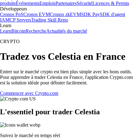
produits
Événements
Emplois
Partenaires
Sécurité
Licences & Permis
Développeurs
Cronos PoS
Cronos EVM
Cronos zkEVM
SDK Pay
SDK d'agent
IA
MCP Servers
Trading Skill Repo
Learn
Learn
Bitcoin
Recherche
Actualités du marché
CRYPTO
Tradez vos Celestia en France
Entrer sur le marché crypto est bien plus simple avec les bons outils.
Pour apprendre à trader Celestia en France, l'application Crypto.com
est la solution idéale pour débuter facilement.
Commencer avec Crypto.com
L'essentiel pour trader Celestia
Suivez le marché en temps réel