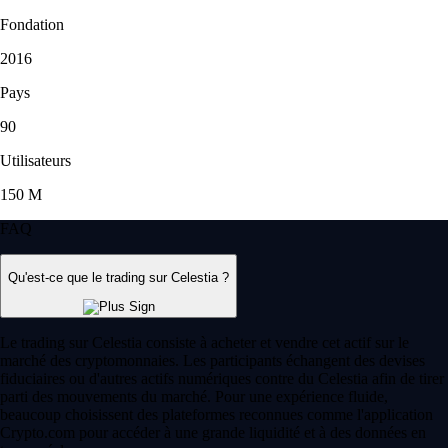
Fondation
2016
Pays
90
Utilisateurs
150 M
FAQ
Qu'est-ce que le trading sur Celestia ?
Le trading sur Celestia consiste à acheter et vendre cet actif sur le
marché des cryptomonnaies. Les participants échangent des devises
fiduciaires ou d'autres actifs numériques contre du Celestia afin de tirer
parti des mouvements du marché. Pour une expérience fluide,
beaucoup choisissent des plateformes reconnues comme l'application
Crypto.com pour accéder à une grande liquidité et à des données en