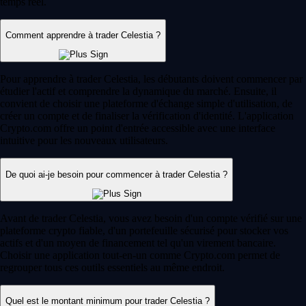
temps réel.
Comment apprendre à trader Celestia ?
Pour apprendre à trader Celestia, les débutants doivent commencer par
étudier l'actif et comprendre la dynamique du marché. Ensuite, il
convient de choisir une plateforme d'échange simple d'utilisation, de
créer un compte et de finaliser la vérification d'identité. L'application
Crypto.com offre un point d'entrée accessible avec une interface
intuitive pour les nouveaux utilisateurs.
De quoi ai-je besoin pour commencer à trader Celestia ?
Avant de trader Celestia, vous avez besoin d'un compte vérifié sur une
plateforme crypto fiable, d'un portefeuille sécurisé pour stocker vos
actifs et d'un moyen de financement tel qu'un virement bancaire.
Choisir une application tout-en-un comme Crypto.com permet de
regrouper tous ces outils essentiels au même endroit.
Quel est le montant minimum pour trader Celestia ?