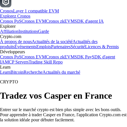
Cronos
Layer 1 compatible EVM
Explorez Cronos
Cronos PoS
Cronos EVM
Cronos zkEVM
SDK d'agent IA
Explorer
Affiliation
Institutions
Garde
Crypto.com
À propos de nous
Actualités de la société
Actualités des
produits
Événements
Emplois
Partenaires
Sécurité
Licences & Permis
Développeurs
Cronos PoS
Cronos EVM
Cronos zkEVM
SDK Pay
SDK d'agent
IA
MCP Servers
Trading Skill Repo
Learn
Learn
Bitcoin
Recherche
Actualités du marché
CRYPTO
Tradez vos Casper en France
Entrer sur le marché crypto est bien plus simple avec les bons outils.
Pour apprendre à trader Casper en France, l'application Crypto.com est
la solution idéale pour débuter facilement.