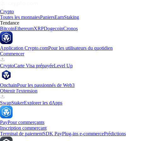
Crypto
Toutes les monnaies
Paniers
Earn
Staking
Tendance
Bitcoin
Ethereum
XRP
Dogecoin
Cronos
Application Crypto.com
Pour les utilisateurs du quotidien
Commencer
Crypto
Carte Visa prépayée
Level Up
Onchain
Pour les passionnés de Web3
Obtenir l'extension
Swap
Staker
Explorer les dApps
Pay
Pour commerçants
Inscription commerçant
Terminal de paiement
SDK Pay
Plug-ins e-commerce
Prédictions