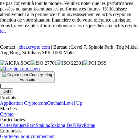
ne pas convenir à tout le monde. Veuillez noter que les performances
passées ne garantissent pas les performances futures. Réfléchissez
attentivement à la pertinence d’un investissement en actifs crypto en
fonction de votre situation financière et de votre tolérance au risque.
Vous trouverez plus d’informations sur les risques liés aux actifs crypto
ici
.
Contact :
chat.crypto.com
| Bureau : Level 7, Spinola Park, Triq Mikiel
Ang Borg, St Julians SPK 1000 Malte.
Français
|
USD
Produits
Application Crypto.com
Onchain
Level Up
Marchés
Crypto
Particularités
Cartes
Paniers
Earn
Staking
Staking DeFi
Pay
Prime
Entreprises
Garde
Pay pour commerçant