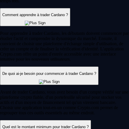
temps réel.
Comment apprendre à trader Cardano ?
Pour apprendre à trader Cardano, les débutants doivent commencer par
étudier l'actif et comprendre la dynamique du marché. Ensuite, il
convient de choisir une plateforme d'échange simple d'utilisation, de
créer un compte et de finaliser la vérification d'identité. L'application
Crypto.com offre un point d'entrée accessible avec une interface
intuitive pour les nouveaux utilisateurs.
De quoi ai-je besoin pour commencer à trader Cardano ?
Avant de trader Cardano, vous avez besoin d'un compte vérifié sur une
plateforme crypto fiable, d'un portefeuille sécurisé pour stocker vos
actifs et d'un moyen de financement tel qu'un virement bancaire.
Choisir une application tout-en-un comme Crypto.com permet de
regrouper tous ces outils essentiels au même endroit.
Quel est le montant minimum pour trader Cardano ?