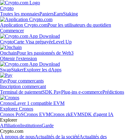
Crypto
Toutes les monnaies
Paniers
Earn
Staking
Application Crypto.com
Pour les utilisateurs du quotidien
Commencer
Crypto
Carte Visa prépayée
Level Up
Onchain
Pour les passionnés de Web3
Obtenir l'extension
Swap
Staker
Explorer les dApps
Pay
Pour commerçants
Inscription commerçant
Terminal de paiement
SDK Pay
Plug-ins e-commerce
Prédictions
Cronos
Layer 1 compatible EVM
Explorez Cronos
Cronos PoS
Cronos EVM
Cronos zkEVM
SDK d'agent IA
Explorer
Affiliation
Institutions
Garde
Crypto.com
À propos de nous
Actualités de la société
Actualités des