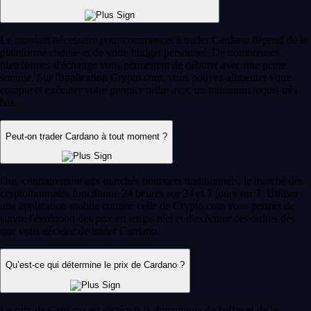
Le montant nécessaire pour commencer à trader Cardano dépend de la
plateforme choisie et de votre budget personnel. De nombreuses
plateformes d'échange vous permettent de débuter avec une petite
somme. Sur l'application Crypto.com, vous pouvez alimenter votre
compte et exécuter votre premier ordre avec un minimum requis très
bas.
Peut-on trader Cardano à tout moment ?
Oui, contrairement aux marchés boursiers traditionnels, le marché des
cryptomonnaies fonctionne 24 heures sur 24 et 7 jours sur 7. Utiliser
une application mobile comme celle de Crypto.com vous permet de
suivre l'évolution des prix en temps réel et d'exécuter des ordres dès
que vous décidez de trader Cardano.
Qu’est-ce qui détermine le prix de Cardano ?
Le prix de Cardano est dicté par la dynamique de l'offre et de la