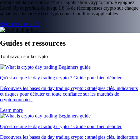
cryptos tendance sans frais* sur l'application Crypto.com. Rejoignez
Level Up et profitez de jusqu'à 6 % de récompenses crypto sur chaque
achat avec la carte Visa Crypto.com. Conditions applicables.
Rejoindre Level Up
Guides et ressources
Tout savoir sur la crypto
Qu'est-ce que le day trading crypto ? Guide pour bien débuter
Découvrez les bases du day trading crypto : stratégies clés, indicateurs
et risques pour débuter en toute confiance sur les marchés de
cryptomonnaies.
Learn more
Qu'est-ce que le day trading crypto ? Guide pour bien débuter
Découvrez les bases du day trading crypto : stratégies clés, indicateurs