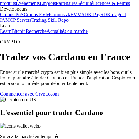
produits
Événements
Emplois
Partenaires
Sécurité
Licences & Permis
Développeurs
Cronos PoS
Cronos EVM
Cronos zkEVM
SDK Pay
SDK d'agent
IA
MCP Servers
Trading Skill Repo
Learn
Learn
Bitcoin
Recherche
Actualités du marché
CRYPTO
Tradez vos Cardano en France
Entrer sur le marché crypto est bien plus simple avec les bons outils.
Pour apprendre à trader Cardano en France, l'application Crypto.com
est la solution idéale pour débuter facilement.
Commencer avec Crypto.com
L'essentiel pour trader Cardano
Suivez le marché en temps réel