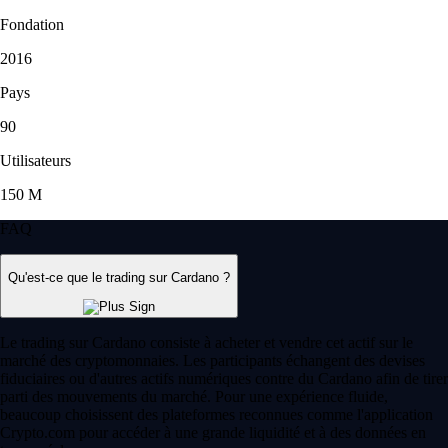
Fondation
2016
Pays
90
Utilisateurs
150 M
FAQ
Qu'est-ce que le trading sur Cardano ?
Le trading sur Cardano consiste à acheter et vendre cet actif sur le
marché des cryptomonnaies. Les participants échangent des devises
fiduciaires ou d'autres actifs numériques contre du Cardano afin de tirer
parti des mouvements du marché. Pour une expérience fluide,
beaucoup choisissent des plateformes reconnues comme l'application
Crypto.com pour accéder à une grande liquidité et à des données en