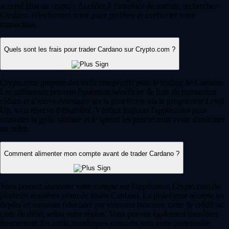
accepté (fiat ou crypto). Accédez à l'interface de trading, recherchez
Cardano, sélectionnez votre paire préférée et confirmez votre
transaction.
Quels sont les frais pour trader Cardano sur Crypto.com ?
Crypto.com propose des tarifs compétitifs pour le trading de Cardano.
Les utilisateurs peuvent également bénéficier de frais de transaction
réduits et d'autres avantages sur la plateforme via le programme Level
Up, sous réserve d'éligibilité. Vérifiez toujours l'application pour
consulter la grille tarifaire et le spread les plus récents avant d'exécuter
un ordre.
Comment alimenter mon compte avant de trader Cardano ?
Vous pouvez alimenter votre compte sur l'application Crypto.com de
plusieurs manières avant de trader Cardano. La plateforme accepte les
dépôts en monnaie fiduciaire par virement bancaire, carte de crédit ou
carte de débit, selon votre région. Vous pouvez également transférer
directement des actifs numériques existants vers votre portefeuille