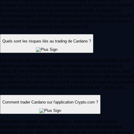
demande sur le marché des cryptomonnaies. Les facteurs clés incluent
les mises à jour du réseau, le sentiment du marché, les tendances
macroéconomiques et les évolutions globales du secteur. Les outils de
suivi comme les graphiques de l'application Crypto.com vous aident à
surveiller ces fluctuations de prix en temps réel.
Quels sont les risques liés au trading de Cardano ?
Les marchés des cryptomonnaies sont intrinsèquement volatils, ce qui
signifie que le trading sur Cardano comporte des risques et que la
valeur de vos avoirs peut fluctuer à la hausse comme à la baisse. Pour
protéger l'accès à votre compte, il est essentiel d'utiliser des plateformes
qui priorisent des mesures de sécurité robustes, telles que les protocoles
de vérification stricts et le stockage à froid fournis par Crypto.com.
Comment trader Cardano sur l'application Crypto.com ?
Pour trader Cardano sur l'application Crypto.com, téléchargez
simplement l'application et complétez le processus de vérification
d'identité. Ensuite, alimentez votre compte par un moyen de paiement