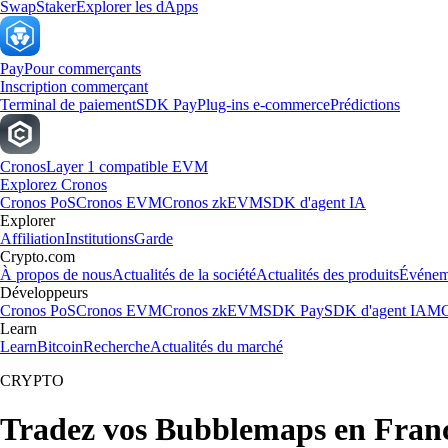
Swap
Staker
Explorer les dApps
Pay
Pour commerçants
Inscription commerçant
Terminal de paiement
SDK Pay
Plug-ins e-commerce
Prédictions
Cronos
Layer 1 compatible EVM
Explorez Cronos
Cronos PoS
Cronos EVM
Cronos zkEVM
SDK d'agent IA
Explorer
Affiliation
Institutions
Garde
Crypto.com
À propos de nous
Actualités de la société
Actualités des produits
Événem
Développeurs
Cronos PoS
Cronos EVM
Cronos zkEVM
SDK Pay
SDK d'agent IA
MC
Learn
Learn
Bitcoin
Recherche
Actualités du marché
CRYPTO
Tradez vos Bubblemaps en Fran