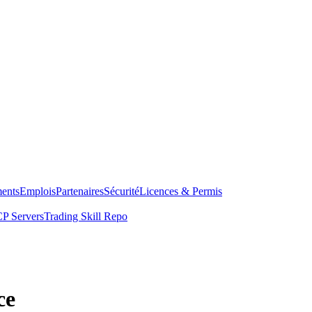
ents
Emplois
Partenaires
Sécurité
Licences & Permis
P Servers
Trading Skill Repo
ce