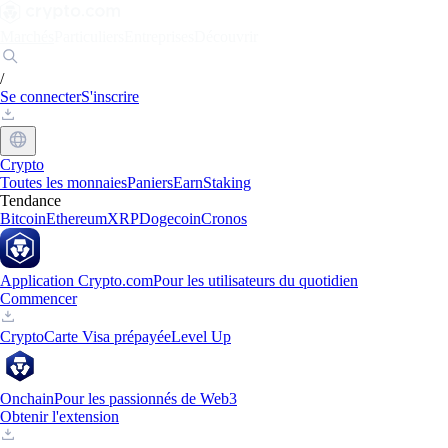
Marchés
Particuliers
Entreprises
Découvrir
/
Se connecter
S'inscrire
Crypto
Toutes les monnaies
Paniers
Earn
Staking
Tendance
Bitcoin
Ethereum
XRP
Dogecoin
Cronos
Application Crypto.com
Pour les utilisateurs du quotidien
Commencer
Crypto
Carte Visa prépayée
Level Up
Onchain
Pour les passionnés de Web3
Obtenir l'extension