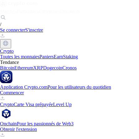
Marchés
Particuliers
Entreprises
Découvrir
/
Se connecter
S'inscrire
Crypto
Toutes les monnaies
Paniers
Earn
Staking
Tendance
Bitcoin
Ethereum
XRP
Dogecoin
Cronos
Application Crypto.com
Pour les utilisateurs du quotidien
Commencer
Crypto
Carte Visa prépayée
Level Up
Onchain
Pour les passionnés de Web3
Obtenir l'extension