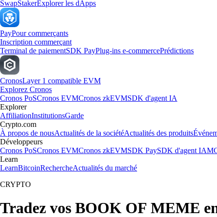
Swap
Staker
Explorer les dApps
Pay
Pour commerçants
Inscription commerçant
Terminal de paiement
SDK Pay
Plug-ins e-commerce
Prédictions
Cronos
Layer 1 compatible EVM
Explorez Cronos
Cronos PoS
Cronos EVM
Cronos zkEVM
SDK d'agent IA
Explorer
Affiliation
Institutions
Garde
Crypto.com
À propos de nous
Actualités de la société
Actualités des produits
Événem
Développeurs
Cronos PoS
Cronos EVM
Cronos zkEVM
SDK Pay
SDK d'agent IA
MC
Learn
Learn
Bitcoin
Recherche
Actualités du marché
CRYPTO
Tradez vos BOOK OF MEME en