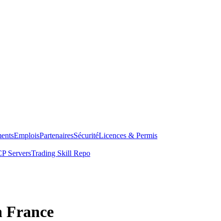
ents
Emplois
Partenaires
Sécurité
Licences & Permis
P Servers
Trading Skill Repo
 France