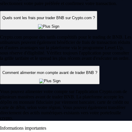
sélectionnez votre paire préférée et confirmez votre transaction.
Quels sont les frais pour trader BNB sur Crypto.com ?
Crypto.com propose des tarifs compétitifs pour le trading de BNB. Les
utilisateurs peuvent également bénéficier de frais de transaction réduits
et d'autres avantages sur la plateforme via le programme Level Up,
sous réserve d'éligibilité. Vérifiez toujours l'application pour consulter
la grille tarifaire et le spread les plus récents avant d'exécuter un ordre.
Comment alimenter mon compte avant de trader BNB ?
Vous pouvez alimenter votre compte sur l'application Crypto.com de
plusieurs manières avant de trader BNB. La plateforme accepte les
dépôts en monnaie fiduciaire par virement bancaire, carte de crédit ou
carte de débit, selon votre région. Vous pouvez également transférer
directement des actifs numériques existants vers votre portefeuille
crypto.
Informations importantes