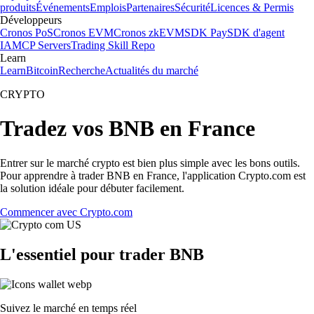
produits
Événements
Emplois
Partenaires
Sécurité
Licences & Permis
Développeurs
Cronos PoS
Cronos EVM
Cronos zkEVM
SDK Pay
SDK d'agent
IA
MCP Servers
Trading Skill Repo
Learn
Learn
Bitcoin
Recherche
Actualités du marché
CRYPTO
Tradez vos BNB en France
Entrer sur le marché crypto est bien plus simple avec les bons outils.
Pour apprendre à trader BNB en France, l'application Crypto.com est
la solution idéale pour débuter facilement.
Commencer avec Crypto.com
L'essentiel pour trader BNB
Suivez le marché en temps réel