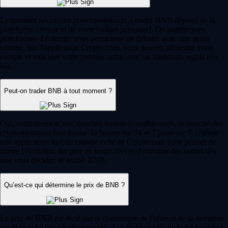
Le montant nécessaire pour commencer à trader BNB dépend de la
plateforme choisie et de votre budget personnel. De nombreuses
plateformes d'échange vous permettent de débuter avec une petite
somme. Sur l'application Crypto.com, vous pouvez alimenter votre
compte et exécuter votre premier ordre avec un minimum requis très
bas.
Peut-on trader BNB à tout moment ?
Oui, contrairement aux marchés boursiers traditionnels, le marché des
cryptomonnaies fonctionne 24 heures sur 24 et 7 jours sur 7. Utiliser
une application mobile comme celle de Crypto.com vous permet de
suivre l'évolution des prix en temps réel et d'exécuter des ordres dès
que vous décidez de trader BNB.
Qu’est-ce qui détermine le prix de BNB ?
Le prix de BNB est dicté par la dynamique de l'offre et de la demande
sur le marché des cryptomonnaies. Les facteurs clés incluent les mises