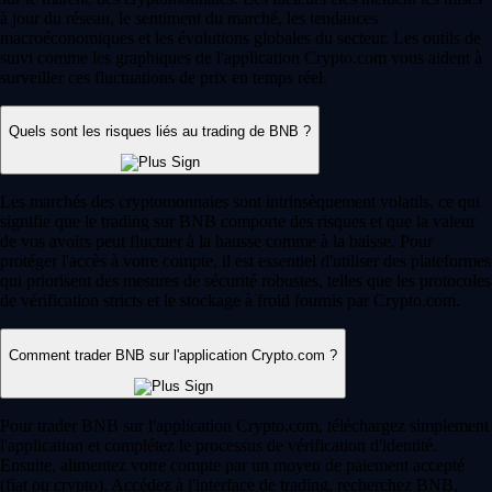
à jour du réseau, le sentiment du marché, les tendances
macroéconomiques et les évolutions globales du secteur. Les outils de
suivi comme les graphiques de l'application Crypto.com vous aident à
surveiller ces fluctuations de prix en temps réel.
Quels sont les risques liés au trading de BNB ?
Les marchés des cryptomonnaies sont intrinsèquement volatils, ce qui
signifie que le trading sur BNB comporte des risques et que la valeur
de vos avoirs peut fluctuer à la hausse comme à la baisse. Pour
protéger l'accès à votre compte, il est essentiel d'utiliser des plateformes
qui priorisent des mesures de sécurité robustes, telles que les protocoles
de vérification stricts et le stockage à froid fournis par Crypto.com.
Comment trader BNB sur l'application Crypto.com ?
Pour trader BNB sur l'application Crypto.com, téléchargez simplement
l'application et complétez le processus de vérification d'identité.
Ensuite, alimentez votre compte par un moyen de paiement accepté
(fiat ou crypto). Accédez à l'interface de trading, recherchez BNB,