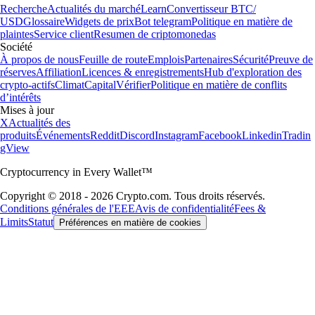
Recherche
Actualités du marché
Learn
Convertisseur BTC/
USD
Glossaire
Widgets de prix
Bot telegram
Politique en matière de
plaintes
Service client
Resumen de criptomonedas
Société
À propos de nous
Feuille de route
Emplois
Partenaires
Sécurité
Preuve de
réserves
Affiliation
Licences & enregistrements
Hub d'exploration des
crypto-actifs
Climat
Capital
Vérifier
Politique en matière de conflits
d’intérêts
Mises à jour
X
Actualités des
produits
Événements
Reddit
Discord
Instagram
Facebook
Linkedin
Tradin
gView
Cryptocurrency in Every Wallet™
Copyright © 2018 - 2026 Crypto.com. Tous droits réservés.
Conditions générales de l'EEE
Avis de confidentialité
Fees &
Limits
Statut
Préférences en matière de cookies