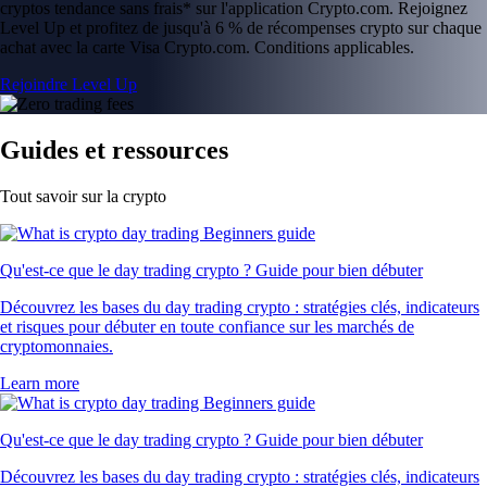
cryptos tendance sans frais* sur l'application Crypto.com. Rejoignez
Level Up et profitez de jusqu'à 6 % de récompenses crypto sur chaque
achat avec la carte Visa Crypto.com. Conditions applicables.
Rejoindre Level Up
Guides et ressources
Tout savoir sur la crypto
Qu'est-ce que le day trading crypto ? Guide pour bien débuter
Découvrez les bases du day trading crypto : stratégies clés, indicateurs
et risques pour débuter en toute confiance sur les marchés de
cryptomonnaies.
Learn more
Qu'est-ce que le day trading crypto ? Guide pour bien débuter
Découvrez les bases du day trading crypto : stratégies clés, indicateurs