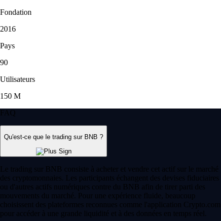
Fondation
2016
Pays
90
Utilisateurs
150 M
FAQ
Qu'est-ce que le trading sur BNB ?
Le trading sur BNB consiste à acheter et vendre cet actif sur le marché
des cryptomonnaies. Les participants échangent des devises fiduciaires
ou d'autres actifs numériques contre du BNB afin de tirer parti des
mouvements du marché. Pour une expérience fluide, beaucoup
choisissent des plateformes reconnues comme l'application Crypto.com
pour accéder à une grande liquidité et à des données en temps réel.