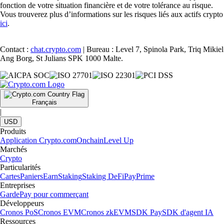
fonction de votre situation financière et de votre tolérance au risque.
Vous trouverez plus d’informations sur les risques liés aux actifs crypto
ici
.
Contact :
chat.crypto.com
| Bureau : Level 7, Spinola Park, Triq Mikiel
Ang Borg, St Julians SPK 1000 Malte.
Français
|
USD
Produits
Application Crypto.com
Onchain
Level Up
Marchés
Crypto
Particularités
Cartes
Paniers
Earn
Staking
Staking DeFi
Pay
Prime
Entreprises
Garde
Pay pour commerçant
Développeurs
Cronos PoS
Cronos EVM
Cronos zkEVM
SDK Pay
SDK d'agent IA
Ressources