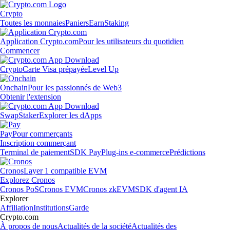
Crypto
Toutes les monnaies
Paniers
Earn
Staking
Application Crypto.com
Pour les utilisateurs du quotidien
Commencer
Crypto
Carte Visa prépayée
Level Up
Onchain
Pour les passionnés de Web3
Obtenir l'extension
Swap
Staker
Explorer les dApps
Pay
Pour commerçants
Inscription commerçant
Terminal de paiement
SDK Pay
Plug-ins e-commerce
Prédictions
Cronos
Layer 1 compatible EVM
Explorez Cronos
Cronos PoS
Cronos EVM
Cronos zkEVM
SDK d'agent IA
Explorer
Affiliation
Institutions
Garde
Crypto.com
À propos de nous
Actualités de la société
Actualités des