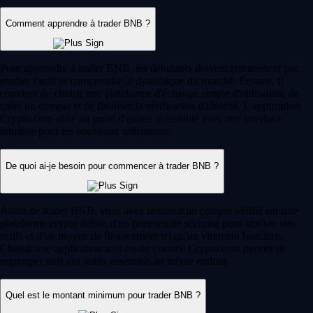
Comment apprendre à trader BNB ?
Pour apprendre à trader BNB, les débutants doivent commencer par
étudier l'actif et comprendre la dynamique du marché. Ensuite, il
convient de choisir une plateforme d'échange simple d'utilisation, de
créer un compte et de finaliser la vérification d'identité. L'application
Crypto.com offre un point d'entrée accessible avec une interface
intuitive pour les nouveaux utilisateurs.
De quoi ai-je besoin pour commencer à trader BNB ?
Avant de trader BNB, vous avez besoin d'un compte vérifié sur une
plateforme crypto fiable, d'un portefeuille sécurisé pour stocker vos
actifs et d'un moyen de financement tel qu'un virement bancaire.
Choisir une application tout-en-un comme Crypto.com permet de
regrouper tous ces outils essentiels au même endroit.
Quel est le montant minimum pour trader BNB ?