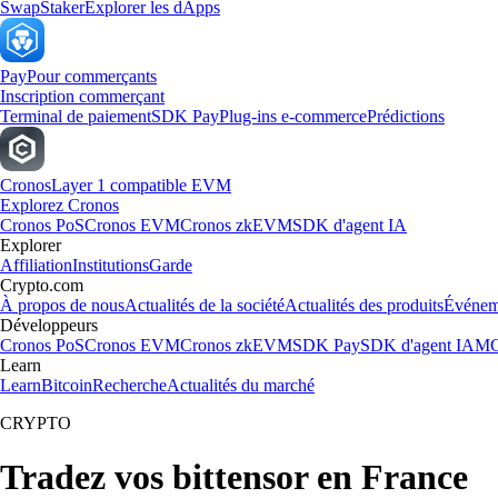
Swap
Staker
Explorer les dApps
Pay
Pour commerçants
Inscription commerçant
Terminal de paiement
SDK Pay
Plug-ins e-commerce
Prédictions
Cronos
Layer 1 compatible EVM
Explorez Cronos
Cronos PoS
Cronos EVM
Cronos zkEVM
SDK d'agent IA
Explorer
Affiliation
Institutions
Garde
Crypto.com
À propos de nous
Actualités de la société
Actualités des produits
Événem
Développeurs
Cronos PoS
Cronos EVM
Cronos zkEVM
SDK Pay
SDK d'agent IA
MC
Learn
Learn
Bitcoin
Recherche
Actualités du marché
CRYPTO
Tradez vos bittensor en France