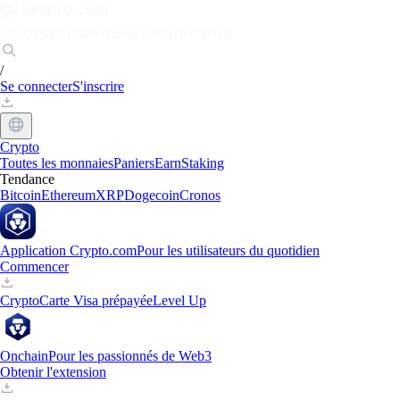
Marchés
Particuliers
Entreprises
Découvrir
/
Se connecter
S'inscrire
Crypto
Toutes les monnaies
Paniers
Earn
Staking
Tendance
Bitcoin
Ethereum
XRP
Dogecoin
Cronos
Application Crypto.com
Pour les utilisateurs du quotidien
Commencer
Crypto
Carte Visa prépayée
Level Up
Onchain
Pour les passionnés de Web3
Obtenir l'extension