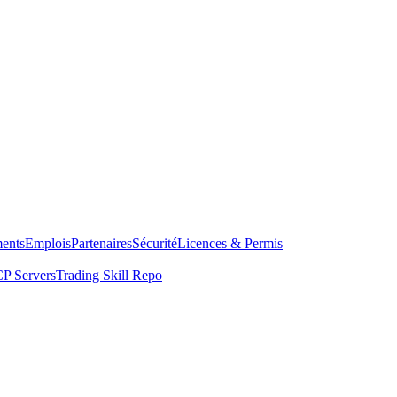
ents
Emplois
Partenaires
Sécurité
Licences & Permis
P Servers
Trading Skill Repo