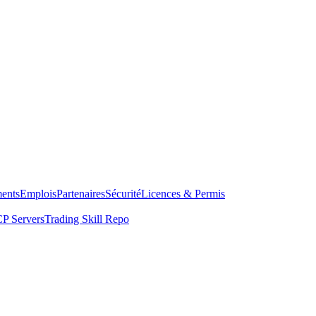
ents
Emplois
Partenaires
Sécurité
Licences & Permis
P Servers
Trading Skill Repo