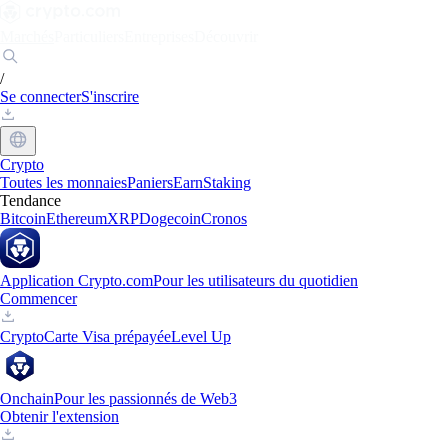
Marchés
Particuliers
Entreprises
Découvrir
/
Se connecter
S'inscrire
Crypto
Toutes les monnaies
Paniers
Earn
Staking
Tendance
Bitcoin
Ethereum
XRP
Dogecoin
Cronos
Application Crypto.com
Pour les utilisateurs du quotidien
Commencer
Crypto
Carte Visa prépayée
Level Up
Onchain
Pour les passionnés de Web3
Obtenir l'extension