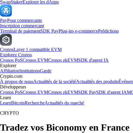
Swap
Staker
Explorer les dApps
Pay
Pour commerçants
Inscription commerçant
Terminal de paiement
SDK Pay
Plug-ins e-commerce
Prédictions
Cronos
Layer 1 compatible EVM
Explorez Cronos
Cronos PoS
Cronos EVM
Cronos zkEVM
SDK d'agent IA
Explorer
Affiliation
Institutions
Garde
Crypto.com
À propos de nous
Actualités de la société
Actualités des produits
Événem
Développeurs
Cronos PoS
Cronos EVM
Cronos zkEVM
SDK Pay
SDK d'agent IA
MC
Learn
Learn
Bitcoin
Recherche
Actualités du marché
CRYPTO
Tradez vos Biconomy en France