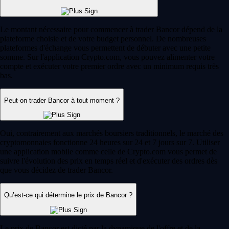
Le montant nécessaire pour commencer à trader Bancor dépend de la
plateforme choisie et de votre budget personnel. De nombreuses
plateformes d'échange vous permettent de débuter avec une petite
somme. Sur l'application Crypto.com, vous pouvez alimenter votre
compte et exécuter votre premier ordre avec un minimum requis très
bas.
Peut-on trader Bancor à tout moment ?
Oui, contrairement aux marchés boursiers traditionnels, le marché des
cryptomonnaies fonctionne 24 heures sur 24 et 7 jours sur 7. Utiliser
une application mobile comme celle de Crypto.com vous permet de
suivre l'évolution des prix en temps réel et d'exécuter des ordres dès
que vous décidez de trader Bancor.
Qu’est-ce qui détermine le prix de Bancor ?
Le prix de Bancor est dicté par la dynamique de l'offre et de la