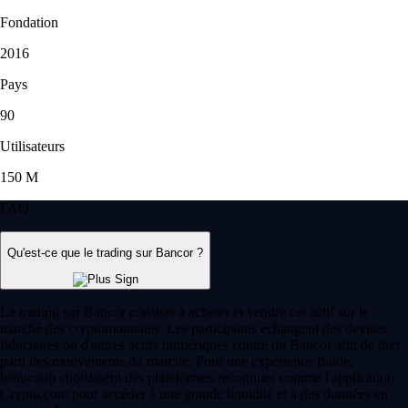
Fondation
2016
Pays
90
Utilisateurs
150 M
FAQ
Qu'est-ce que le trading sur Bancor ?
Le trading sur Bancor consiste à acheter et vendre cet actif sur le
marché des cryptomonnaies. Les participants échangent des devises
fiduciaires ou d'autres actifs numériques contre du Bancor afin de tirer
parti des mouvements du marché. Pour une expérience fluide,
beaucoup choisissent des plateformes reconnues comme l'application
Crypto.com pour accéder à une grande liquidité et à des données en