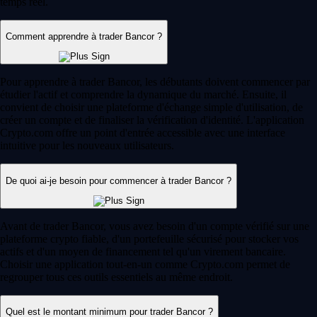
temps réel.
Comment apprendre à trader Bancor ?
Pour apprendre à trader Bancor, les débutants doivent commencer par
étudier l'actif et comprendre la dynamique du marché. Ensuite, il
convient de choisir une plateforme d'échange simple d'utilisation, de
créer un compte et de finaliser la vérification d'identité. L'application
Crypto.com offre un point d'entrée accessible avec une interface
intuitive pour les nouveaux utilisateurs.
De quoi ai-je besoin pour commencer à trader Bancor ?
Avant de trader Bancor, vous avez besoin d'un compte vérifié sur une
plateforme crypto fiable, d'un portefeuille sécurisé pour stocker vos
actifs et d'un moyen de financement tel qu'un virement bancaire.
Choisir une application tout-en-un comme Crypto.com permet de
regrouper tous ces outils essentiels au même endroit.
Quel est le montant minimum pour trader Bancor ?