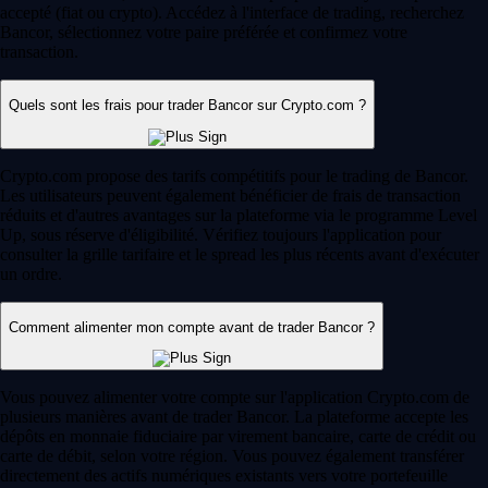
accepté (fiat ou crypto). Accédez à l'interface de trading, recherchez
Bancor, sélectionnez votre paire préférée et confirmez votre
transaction.
Quels sont les frais pour trader Bancor sur Crypto.com ?
Crypto.com propose des tarifs compétitifs pour le trading de Bancor.
Les utilisateurs peuvent également bénéficier de frais de transaction
réduits et d'autres avantages sur la plateforme via le programme Level
Up, sous réserve d'éligibilité. Vérifiez toujours l'application pour
consulter la grille tarifaire et le spread les plus récents avant d'exécuter
un ordre.
Comment alimenter mon compte avant de trader Bancor ?
Vous pouvez alimenter votre compte sur l'application Crypto.com de
plusieurs manières avant de trader Bancor. La plateforme accepte les
dépôts en monnaie fiduciaire par virement bancaire, carte de crédit ou
carte de débit, selon votre région. Vous pouvez également transférer
directement des actifs numériques existants vers votre portefeuille