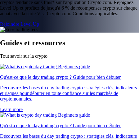
cryptos tendance sans frais* sur l'application Crypto.com. Rejoignez
Level Up et profitez de jusqu'à 6 % de récompenses crypto sur chaque
achat avec la carte Visa Crypto.com. Conditions applicables.
Rejoindre Level Up
Guides et ressources
Tout savoir sur la crypto
Qu'est-ce que le day trading crypto ? Guide pour bien débuter
Découvrez les bases du day trading crypto : stratégies clés, indicateurs
et risques pour débuter en toute confiance sur les marchés de
cryptomonnaies.
Learn more
Qu'est-ce que le day trading crypto ? Guide pour bien débuter
Découvrez les bases du day trading crypto : stratégies clés, indicateurs