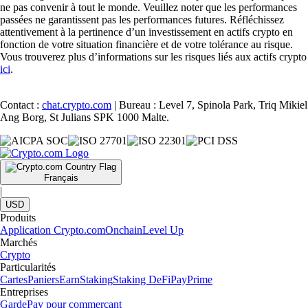
ne pas convenir à tout le monde. Veuillez noter que les performances
passées ne garantissent pas les performances futures. Réfléchissez
attentivement à la pertinence d’un investissement en actifs crypto en
fonction de votre situation financière et de votre tolérance au risque.
Vous trouverez plus d’informations sur les risques liés aux actifs crypto
ici
.
Contact :
chat.crypto.com
| Bureau : Level 7, Spinola Park, Triq Mikiel
Ang Borg, St Julians SPK 1000 Malte.
Français
|
USD
Produits
Application Crypto.com
Onchain
Level Up
Marchés
Crypto
Particularités
Cartes
Paniers
Earn
Staking
Staking DeFi
Pay
Prime
Entreprises
Garde
Pay pour commerçant