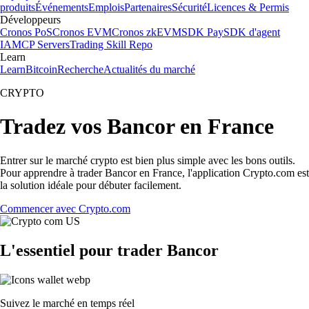
produits
Événements
Emplois
Partenaires
Sécurité
Licences & Permis
Développeurs
Cronos PoS
Cronos EVM
Cronos zkEVM
SDK Pay
SDK d'agent
IA
MCP Servers
Trading Skill Repo
Learn
Learn
Bitcoin
Recherche
Actualités du marché
CRYPTO
Tradez vos Bancor en France
Entrer sur le marché crypto est bien plus simple avec les bons outils.
Pour apprendre à trader Bancor en France, l'application Crypto.com est
la solution idéale pour débuter facilement.
Commencer avec Crypto.com
L'essentiel pour trader Bancor
Suivez le marché en temps réel