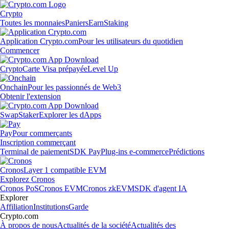
Crypto
Toutes les monnaies
Paniers
Earn
Staking
Application Crypto.com
Pour les utilisateurs du quotidien
Commencer
Crypto
Carte Visa prépayée
Level Up
Onchain
Pour les passionnés de Web3
Obtenir l'extension
Swap
Staker
Explorer les dApps
Pay
Pour commerçants
Inscription commerçant
Terminal de paiement
SDK Pay
Plug-ins e-commerce
Prédictions
Cronos
Layer 1 compatible EVM
Explorez Cronos
Cronos PoS
Cronos EVM
Cronos zkEVM
SDK d'agent IA
Explorer
Affiliation
Institutions
Garde
Crypto.com
À propos de nous
Actualités de la société
Actualités des