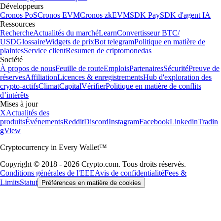
Développeurs
Cronos PoS
Cronos EVM
Cronos zkEVM
SDK Pay
SDK d'agent IA
Ressources
Recherche
Actualités du marché
Learn
Convertisseur BTC/
USD
Glossaire
Widgets de prix
Bot telegram
Politique en matière de
plaintes
Service client
Resumen de criptomonedas
Société
À propos de nous
Feuille de route
Emplois
Partenaires
Sécurité
Preuve de
réserves
Affiliation
Licences & enregistrements
Hub d'exploration des
crypto-actifs
Climat
Capital
Vérifier
Politique en matière de conflits
d’intérêts
Mises à jour
X
Actualités des
produits
Événements
Reddit
Discord
Instagram
Facebook
Linkedin
Tradin
gView
Cryptocurrency in Every Wallet™
Copyright © 2018 - 2026 Crypto.com. Tous droits réservés.
Conditions générales de l'EEE
Avis de confidentialité
Fees &
Limits
Statut
Préférences en matière de cookies