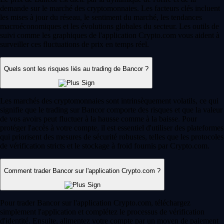
demande sur le marché des cryptomonnaies. Les facteurs clés incluent
les mises à jour du réseau, le sentiment du marché, les tendances
macroéconomiques et les évolutions globales du secteur. Les outils de
suivi comme les graphiques de l'application Crypto.com vous aident à
surveiller ces fluctuations de prix en temps réel.
Quels sont les risques liés au trading de Bancor ?
Les marchés des cryptomonnaies sont intrinsèquement volatils, ce qui
signifie que le trading sur Bancor comporte des risques et que la valeur
de vos avoirs peut fluctuer à la hausse comme à la baisse. Pour
protéger l'accès à votre compte, il est essentiel d'utiliser des plateformes
qui priorisent des mesures de sécurité robustes, telles que les protocoles
de vérification stricts et le stockage à froid fournis par Crypto.com.
Comment trader Bancor sur l'application Crypto.com ?
Pour trader Bancor sur l'application Crypto.com, téléchargez
simplement l'application et complétez le processus de vérification
d'identité. Ensuite, alimentez votre compte par un moyen de paiement