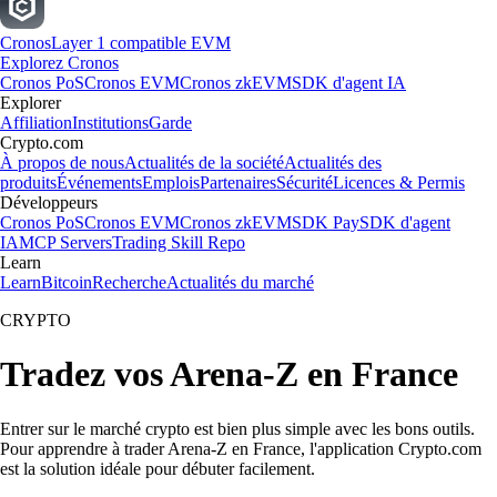
Cronos
Layer 1 compatible EVM
Explorez Cronos
Cronos PoS
Cronos EVM
Cronos zkEVM
SDK d'agent IA
Explorer
Affiliation
Institutions
Garde
Crypto.com
À propos de nous
Actualités de la société
Actualités des
produits
Événements
Emplois
Partenaires
Sécurité
Licences & Permis
Développeurs
Cronos PoS
Cronos EVM
Cronos zkEVM
SDK Pay
SDK d'agent
IA
MCP Servers
Trading Skill Repo
Learn
Learn
Bitcoin
Recherche
Actualités du marché
CRYPTO
Tradez vos Arena-Z en France
Entrer sur le marché crypto est bien plus simple avec les bons outils.
Pour apprendre à trader Arena-Z en France, l'application Crypto.com
est la solution idéale pour débuter facilement.