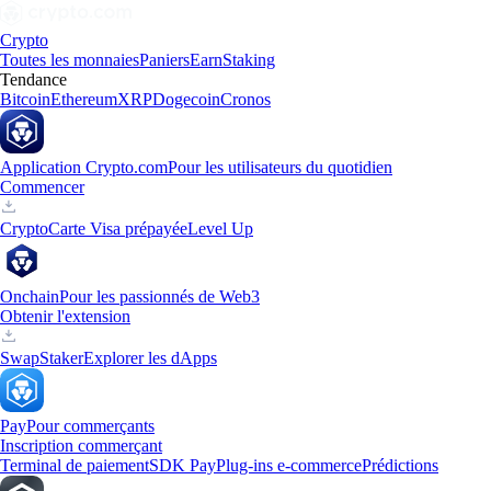
Crypto
Toutes les monnaies
Paniers
Earn
Staking
Tendance
Bitcoin
Ethereum
XRP
Dogecoin
Cronos
Application Crypto.com
Pour les utilisateurs du quotidien
Commencer
Crypto
Carte Visa prépayée
Level Up
Onchain
Pour les passionnés de Web3
Obtenir l'extension
Swap
Staker
Explorer les dApps
Pay
Pour commerçants
Inscription commerçant
Terminal de paiement
SDK Pay
Plug-ins e-commerce
Prédictions