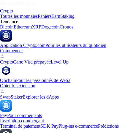
Crypto
Toutes les monnaies
Paniers
Earn
Staking
Tendance
Bitcoin
Ethereum
XRP
Dogecoin
Cronos
Application Crypto.com
Pour les utilisateurs du quotidien
Commencer
Crypto
Carte Visa prépayée
Level Up
Onchain
Pour les passionnés de Web3
Obtenir l'extension
Swap
Staker
Explorer les dApps
Pay
Pour commerçants
Inscription commerçant
Terminal de paiement
SDK Pay
Plug-ins e-commerce
Prédictions