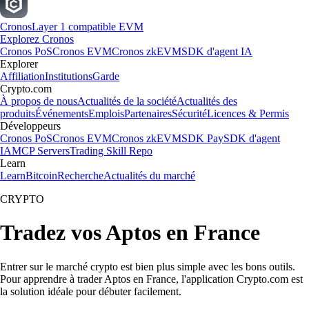
Cronos
Layer 1 compatible EVM
Explorez Cronos
Cronos PoS
Cronos EVM
Cronos zkEVM
SDK d'agent IA
Explorer
Affiliation
Institutions
Garde
Crypto.com
À propos de nous
Actualités de la société
Actualités des
produits
Événements
Emplois
Partenaires
Sécurité
Licences & Permis
Développeurs
Cronos PoS
Cronos EVM
Cronos zkEVM
SDK Pay
SDK d'agent
IA
MCP Servers
Trading Skill Repo
Learn
Learn
Bitcoin
Recherche
Actualités du marché
CRYPTO
Tradez vos Aptos en France
Entrer sur le marché crypto est bien plus simple avec les bons outils.
Pour apprendre à trader Aptos en France, l'application Crypto.com est
la solution idéale pour débuter facilement.