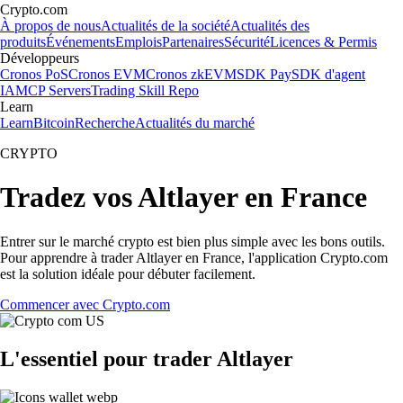
Crypto.com
À propos de nous
Actualités de la société
Actualités des
produits
Événements
Emplois
Partenaires
Sécurité
Licences & Permis
Développeurs
Cronos PoS
Cronos EVM
Cronos zkEVM
SDK Pay
SDK d'agent
IA
MCP Servers
Trading Skill Repo
Learn
Learn
Bitcoin
Recherche
Actualités du marché
CRYPTO
Tradez vos Altlayer en France
Entrer sur le marché crypto est bien plus simple avec les bons outils.
Pour apprendre à trader Altlayer en France, l'application Crypto.com
est la solution idéale pour débuter facilement.
Commencer avec Crypto.com
L'essentiel pour trader Altlayer