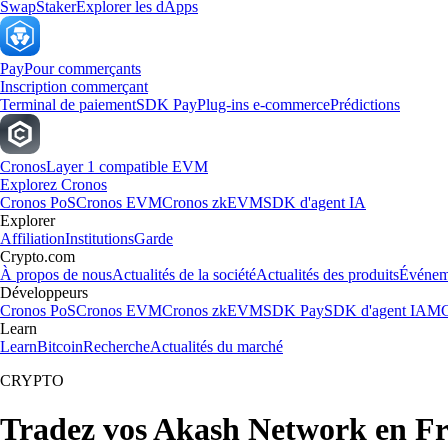
Swap
Staker
Explorer les dApps
Pay
Pour commerçants
Inscription commerçant
Terminal de paiement
SDK Pay
Plug-ins e-commerce
Prédictions
Cronos
Layer 1 compatible EVM
Explorez Cronos
Cronos PoS
Cronos EVM
Cronos zkEVM
SDK d'agent IA
Explorer
Affiliation
Institutions
Garde
Crypto.com
À propos de nous
Actualités de la société
Actualités des produits
Événem
Développeurs
Cronos PoS
Cronos EVM
Cronos zkEVM
SDK Pay
SDK d'agent IA
MC
Learn
Learn
Bitcoin
Recherche
Actualités du marché
CRYPTO
Tradez vos Akash Network en F