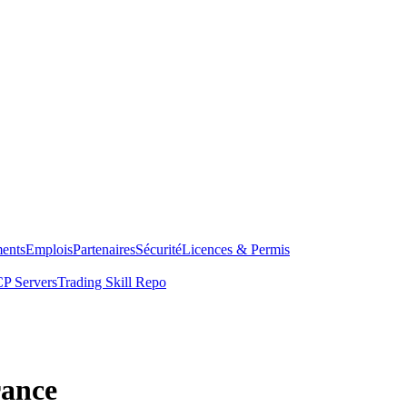
ents
Emplois
Partenaires
Sécurité
Licences & Permis
P Servers
Trading Skill Repo
rance