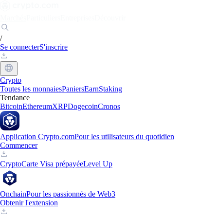
Marchés
Particuliers
Entreprises
Découvrir
/
Se connecter
S'inscrire
Crypto
Toutes les monnaies
Paniers
Earn
Staking
Tendance
Bitcoin
Ethereum
XRP
Dogecoin
Cronos
Application Crypto.com
Pour les utilisateurs du quotidien
Commencer
Crypto
Carte Visa prépayée
Level Up
Onchain
Pour les passionnés de Web3
Obtenir l'extension