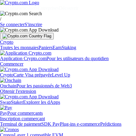
Marchés
Particuliers
Entreprises
Découvrir
/
Se connecter
S'inscrire
Crypto
Toutes les monnaies
Paniers
Earn
Staking
Application Crypto.com
Pour les utilisateurs du quotidien
Commencer
Crypto
Carte Visa prépayée
Level Up
Onchain
Pour les passionnés de Web3
Obtenir l'extension
Swap
Staker
Explorer les dApps
Pay
Pour commerçants
Inscription commerçant
Terminal de paiement
SDK Pay
Plug-ins e-commerce
Prédictions
Cronos
Layer 1 compatible EVM