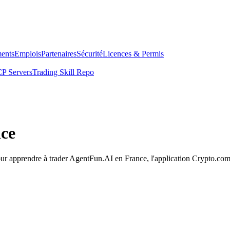
ents
Emplois
Partenaires
Sécurité
Licences & Permis
P Servers
Trading Skill Repo
nce
Pour apprendre à trader AgentFun.AI en France, l'application Crypto.com 