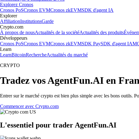
Explorez Cronos
Cronos PoS
Cronos EVM
Cronos zkEVM
SDK d'agent IA
Explorer
Affiliation
Institutions
Garde
Crypto.com
À propos de nous
Actualités de la société
Actualités des produits
Événem
Développeurs
Cronos PoS
Cronos EVM
Cronos zkEVM
SDK Pay
SDK d'agent IA
MC
Learn
Learn
Bitcoin
Recherche
Actualités du marché
CRYPTO
Tradez vos AgentFun.AI en Fra
Entrer sur le marché crypto est bien plus simple avec les bons outils. 
Commencer avec Crypto.com
L'essentiel pour trader AgentFun.AI