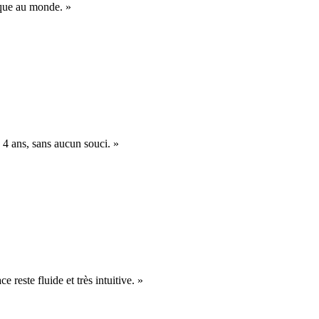
nique au monde. »
 4 ans, sans aucun souci. »
e reste fluide et très intuitive. »