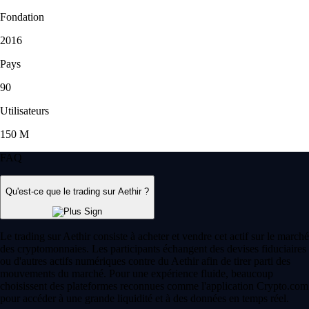
Fondation
2016
Pays
90
Utilisateurs
150 M
FAQ
Qu'est-ce que le trading sur Aethir ?
Le trading sur Aethir consiste à acheter et vendre cet actif sur le marché
des cryptomonnaies. Les participants échangent des devises fiduciaires
ou d'autres actifs numériques contre du Aethir afin de tirer parti des
mouvements du marché. Pour une expérience fluide, beaucoup
choisissent des plateformes reconnues comme l'application Crypto.com
pour accéder à une grande liquidité et à des données en temps réel.