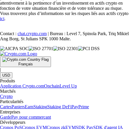
attentivement à la pertinence d’un investissement en actifs crypto en
fonction de votre situation financière et de votre tolérance au risque.
Vous trouverez plus d’informations sur les risques liés aux actifs crypto
ici
.
Contact :
chat.crypto.com
| Bureau : Level 7, Spinola Park, Triq Mikiel
Ang Borg, St Julians SPK 1000 Malte.
Français
|
USD
Produits
Application Crypto.com
Onchain
Level Up
Marchés
Crypto
Particularités
Cartes
Paniers
Earn
Staking
Staking DeFi
Pay
Prime
Entreprises
Garde
Pay pour commerçant
Développeurs
Cronos PoS
Cronos EVM
Cronos zkEVM
SDK Pay
SDK d'agent IA