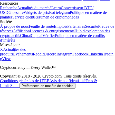
Ressources
Recherche
Actualités du marché
Learn
Convertisseur BTC/
USD
Glossaire
Widgets de prix
Bot telegram
Politique en matière de
plaintes
Service client
Resumen de criptomonedas
Société
À propos de nous
Feuille de route
Emplois
Partenaires
Sécurité
Preuve de
réserves
Affiliation
Licences & enregistrements
Hub d'exploration des
crypto-actifs
Climat
Capital
Vérifier
Politique en matière de conflits
d’intérêts
Mises à jour
X
Actualités des
produits
Événements
Reddit
Discord
Instagram
Facebook
Linkedin
Tradin
gView
Cryptocurrency in Every Wallet™
Copyright © 2018 - 2026 Crypto.com. Tous droits réservés.
Conditions générales de l'EEE
Avis de confidentialité
Fees &
Limits
Statut
Préférences en matière de cookies