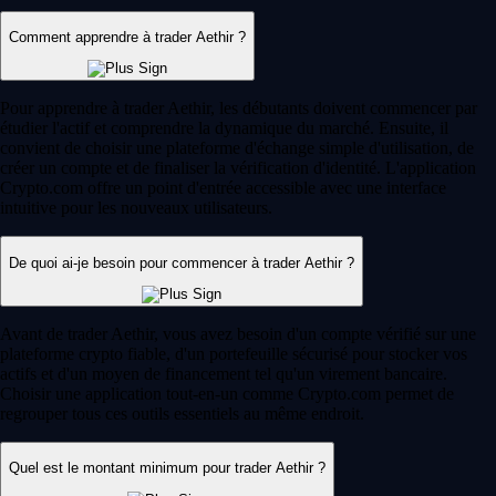
Comment apprendre à trader Aethir ?
Pour apprendre à trader Aethir, les débutants doivent commencer par
étudier l'actif et comprendre la dynamique du marché. Ensuite, il
convient de choisir une plateforme d'échange simple d'utilisation, de
créer un compte et de finaliser la vérification d'identité. L'application
Crypto.com offre un point d'entrée accessible avec une interface
intuitive pour les nouveaux utilisateurs.
De quoi ai-je besoin pour commencer à trader Aethir ?
Avant de trader Aethir, vous avez besoin d'un compte vérifié sur une
plateforme crypto fiable, d'un portefeuille sécurisé pour stocker vos
actifs et d'un moyen de financement tel qu'un virement bancaire.
Choisir une application tout-en-un comme Crypto.com permet de
regrouper tous ces outils essentiels au même endroit.
Quel est le montant minimum pour trader Aethir ?