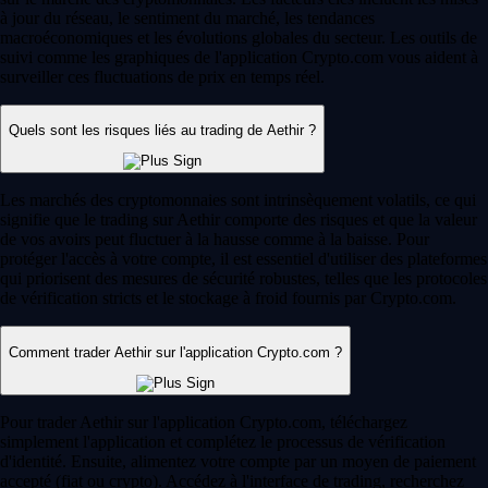
à jour du réseau, le sentiment du marché, les tendances
macroéconomiques et les évolutions globales du secteur. Les outils de
suivi comme les graphiques de l'application Crypto.com vous aident à
surveiller ces fluctuations de prix en temps réel.
Quels sont les risques liés au trading de Aethir ?
Les marchés des cryptomonnaies sont intrinsèquement volatils, ce qui
signifie que le trading sur Aethir comporte des risques et que la valeur
de vos avoirs peut fluctuer à la hausse comme à la baisse. Pour
protéger l'accès à votre compte, il est essentiel d'utiliser des plateformes
qui priorisent des mesures de sécurité robustes, telles que les protocoles
de vérification stricts et le stockage à froid fournis par Crypto.com.
Comment trader Aethir sur l'application Crypto.com ?
Pour trader Aethir sur l'application Crypto.com, téléchargez
simplement l'application et complétez le processus de vérification
d'identité. Ensuite, alimentez votre compte par un moyen de paiement
accepté (fiat ou crypto). Accédez à l'interface de trading, recherchez