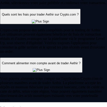
Aethir, sélectionnez votre paire préférée et confirmez votre transaction.
Quels sont les frais pour trader Aethir sur Crypto.com ?
Crypto.com propose des tarifs compétitifs pour le trading de Aethir.
Les utilisateurs peuvent également bénéficier de frais de transaction
réduits et d'autres avantages sur la plateforme via le programme Level
Up, sous réserve d'éligibilité. Vérifiez toujours l'application pour
consulter la grille tarifaire et le spread les plus récents avant d'exécuter
un ordre.
Comment alimenter mon compte avant de trader Aethir ?
Vous pouvez alimenter votre compte sur l'application Crypto.com de
plusieurs manières avant de trader Aethir. La plateforme accepte les
dépôts en monnaie fiduciaire par virement bancaire, carte de crédit ou
carte de débit, selon votre région. Vous pouvez également transférer
directement des actifs numériques existants vers votre portefeuille
crypto.