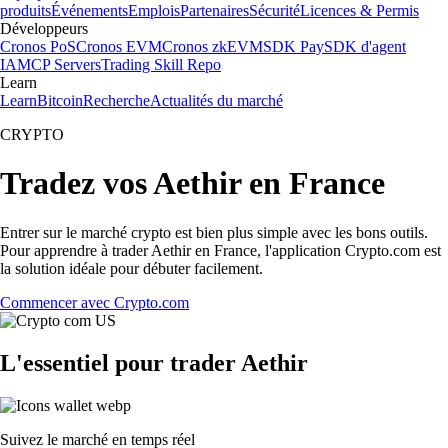
produits
Événements
Emplois
Partenaires
Sécurité
Licences & Permis
Développeurs
Cronos PoS
Cronos EVM
Cronos zkEVM
SDK Pay
SDK d'agent
IA
MCP Servers
Trading Skill Repo
Learn
Learn
Bitcoin
Recherche
Actualités du marché
CRYPTO
Tradez vos Aethir en France
Entrer sur le marché crypto est bien plus simple avec les bons outils.
Pour apprendre à trader Aethir en France, l'application Crypto.com est
la solution idéale pour débuter facilement.
Commencer avec Crypto.com
L'essentiel pour trader Aethir
Suivez le marché en temps réel