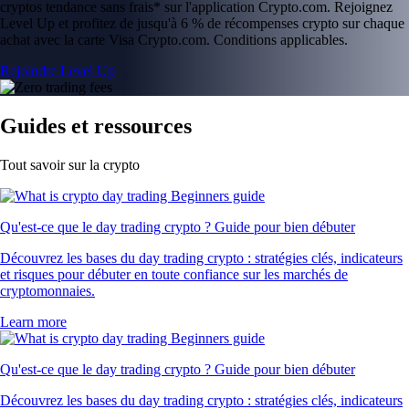
cryptos tendance sans frais* sur l'application Crypto.com. Rejoignez
Level Up et profitez de jusqu'à 6 % de récompenses crypto sur chaque
achat avec la carte Visa Crypto.com. Conditions applicables.
Rejoindre Level Up
Guides et ressources
Tout savoir sur la crypto
Qu'est-ce que le day trading crypto ? Guide pour bien débuter
Découvrez les bases du day trading crypto : stratégies clés, indicateurs
et risques pour débuter en toute confiance sur les marchés de
cryptomonnaies.
Learn more
Qu'est-ce que le day trading crypto ? Guide pour bien débuter
Découvrez les bases du day trading crypto : stratégies clés, indicateurs