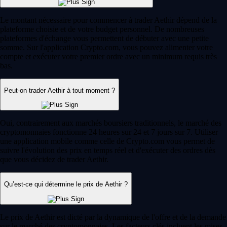
Le montant nécessaire pour commencer à trader Aethir dépend de la
plateforme choisie et de votre budget personnel. De nombreuses
plateformes d'échange vous permettent de débuter avec une petite
somme. Sur l'application Crypto.com, vous pouvez alimenter votre
compte et exécuter votre premier ordre avec un minimum requis très
bas.
Peut-on trader Aethir à tout moment ?
Oui, contrairement aux marchés boursiers traditionnels, le marché des
cryptomonnaies fonctionne 24 heures sur 24 et 7 jours sur 7. Utiliser
une application mobile comme celle de Crypto.com vous permet de
suivre l'évolution des prix en temps réel et d'exécuter des ordres dès
que vous décidez de trader Aethir.
Qu’est-ce qui détermine le prix de Aethir ?
Le prix de Aethir est dicté par la dynamique de l'offre et de la demande
sur le marché des cryptomonnaies. Les facteurs clés incluent les mises