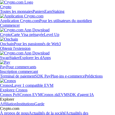
Crypto
Toutes les monnaies
Paniers
Earn
Staking
Application Crypto.com
Pour les utilisateurs du quotidien
Commencer
Crypto
Carte Visa prépayée
Level Up
Onchain
Pour les passionnés de Web3
Obtenir l'extension
Swap
Staker
Explorer les dApps
Pay
Pour commerçants
Inscription commerçant
Terminal de paiement
SDK Pay
Plug-ins e-commerce
Prédictions
Cronos
Layer 1 compatible EVM
Explorez Cronos
Cronos PoS
Cronos EVM
Cronos zkEVM
SDK d'agent IA
Explorer
Affiliation
Institutions
Garde
Crypto.com
À propos de nous
Actualités de la société
Actualités des