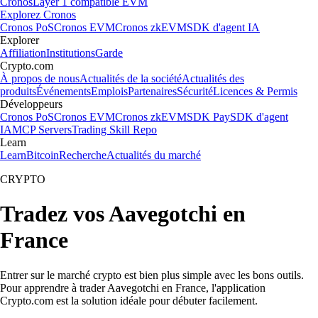
Cronos
Layer 1 compatible EVM
Explorez Cronos
Cronos PoS
Cronos EVM
Cronos zkEVM
SDK d'agent IA
Explorer
Affiliation
Institutions
Garde
Crypto.com
À propos de nous
Actualités de la société
Actualités des
produits
Événements
Emplois
Partenaires
Sécurité
Licences & Permis
Développeurs
Cronos PoS
Cronos EVM
Cronos zkEVM
SDK Pay
SDK d'agent
IA
MCP Servers
Trading Skill Repo
Learn
Learn
Bitcoin
Recherche
Actualités du marché
CRYPTO
Tradez vos Aavegotchi en
France
Entrer sur le marché crypto est bien plus simple avec les bons outils.
Pour apprendre à trader Aavegotchi en France, l'application
Crypto.com est la solution idéale pour débuter facilement.