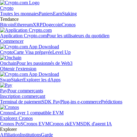
Crypto
Toutes les monnaies
Paniers
Earn
Staking
Tendance
Bitcoin
Ethereum
XRP
Dogecoin
Cronos
Application Crypto.com
Pour les utilisateurs du quotidien
Commencer
Crypto
Carte Visa prépayée
Level Up
Onchain
Pour les passionnés de Web3
Obtenir l'extension
Swap
Staker
Explorer les dApps
Pay
Pour commerçants
Inscription commerçant
Terminal de paiement
SDK Pay
Plug-ins e-commerce
Prédictions
Cronos
Layer 1 compatible EVM
Explorez Cronos
Cronos PoS
Cronos EVM
Cronos zkEVM
SDK d'agent IA
Explorer
Affiliation
Institutions
Garde