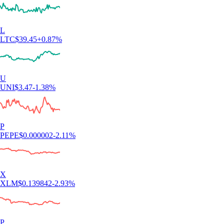
L
LTC
$
39.45
+
0.87
%
U
UNI
$
3.47
-1.38
%
P
PEPE
$
0.000002
-2.11
%
X
XLM
$
0.139842
-2.93
%
P