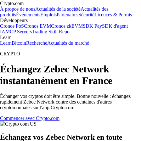
Crypto.com
À propos de nous
Actualités de la société
Actualités des
produits
Événements
Emplois
Partenaires
Sécurité
Licences & Permis
Développeurs
Cronos PoS
Cronos EVM
Cronos zkEVM
SDK Pay
SDK d'agent
IA
MCP Servers
Trading Skill Repo
Learn
Learn
Bitcoin
Recherche
Actualités du marché
CRYPTO
Échangez Zebec Network
instantanément en France
Échanger vos cryptos doit être simple. Bonne nouvelle : échangez
rapidement Zebec Network contre des centaines d'autres
cryptomonnaies sur l'app Crypto.com.
Commencer avec Crypto.com
Échangez vos Zebec Network en toute