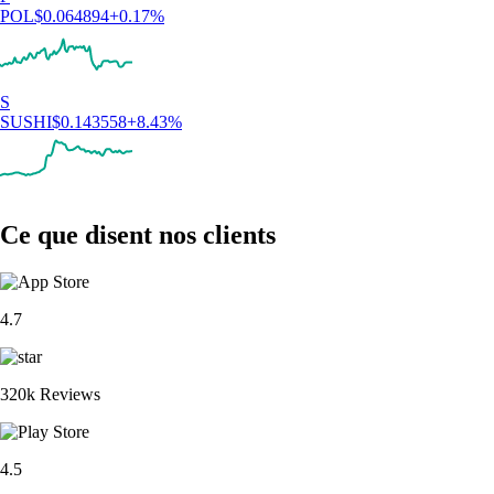
POL
$
0.064894
+
0.17
%
S
SUSHI
$
0.143558
+
8.43
%
Ce que disent nos clients
4.7
320k Reviews
4.5