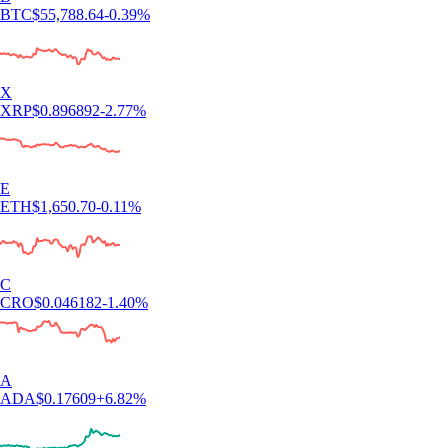
BTC
$
55,788.64
-0.39
%
X
XRP
$
0.896892
-2.77
%
E
ETH
$
1,650.70
-0.11
%
C
CRO
$
0.046182
-1.40
%
A
ADA
$
0.17609
+
6.82
%