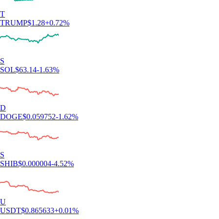
T
TRUMP
$
1.28
+
0.72
%
S
SOL
$
63.14
-1.63
%
D
DOGE
$
0.059752
-1.62
%
S
SHIB
$
0.000004
-4.52
%
U
USDT
$
0.865633
+
0.01
%