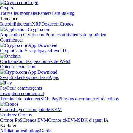
Crypto
Toutes les monnaies
Paniers
Earn
Staking
Tendance
Bitcoin
Ethereum
XRP
Dogecoin
Cronos
Application Crypto.com
Pour les utilisateurs du quotidien
Commencer
Crypto
Carte Visa prépayée
Level Up
Onchain
Pour les passionnés de Web3
Obtenir l'extension
Swap
Staker
Explorer les dApps
Pay
Pour commerçants
Inscription commerçant
Terminal de paiement
SDK Pay
Plug-ins e-commerce
Prédictions
Cronos
Layer 1 compatible EVM
Explorez Cronos
Cronos PoS
Cronos EVM
Cronos zkEVM
SDK d'agent IA
Explorer
Affiliation
Institutions
Garde