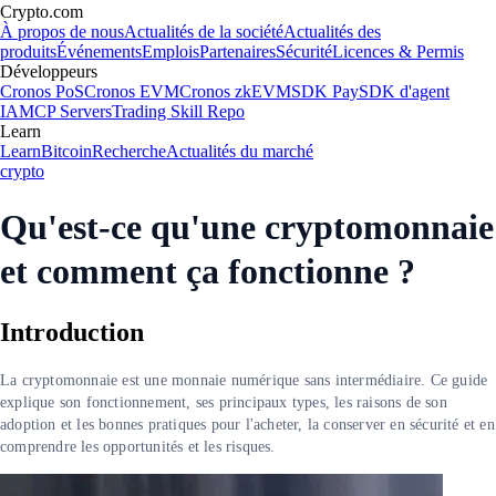
Crypto.com
À propos de nous
Actualités de la société
Actualités des
produits
Événements
Emplois
Partenaires
Sécurité
Licences & Permis
Développeurs
Cronos PoS
Cronos EVM
Cronos zkEVM
SDK Pay
SDK d'agent
IA
MCP Servers
Trading Skill Repo
Learn
Learn
Bitcoin
Recherche
Actualités du marché
crypto
Qu'est-ce qu'une cryptomonnaie
et comment ça fonctionne ?
Introduction
La cryptomonnaie est une monnaie numérique sans intermédiaire. Ce guide
explique son fonctionnement, ses principaux types, les raisons de son
adoption et les bonnes pratiques pour l'acheter, la conserver en sécurité et en
comprendre les opportunités et les risques.