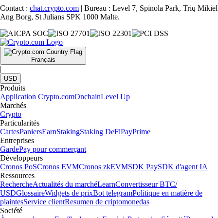
Contact :
chat.crypto.com
| Bureau : Level 7, Spinola Park, Triq Mikiel
Ang Borg, St Julians SPK 1000 Malte.
Français
|
USD
Produits
Application Crypto.com
Onchain
Level Up
Marchés
Crypto
Particularités
Cartes
Paniers
Earn
Staking
Staking DeFi
Pay
Prime
Entreprises
Garde
Pay pour commerçant
Développeurs
Cronos PoS
Cronos EVM
Cronos zkEVM
SDK Pay
SDK d'agent IA
Ressources
Recherche
Actualités du marché
Learn
Convertisseur BTC/
USD
Glossaire
Widgets de prix
Bot telegram
Politique en matière de
plaintes
Service client
Resumen de criptomonedas
Société