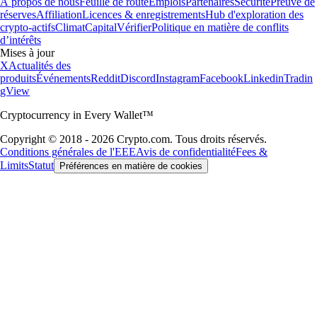
À propos de nous
Feuille de route
Emplois
Partenaires
Sécurité
Preuve de
réserves
Affiliation
Licences & enregistrements
Hub d'exploration des
crypto-actifs
Climat
Capital
Vérifier
Politique en matière de conflits
d’intérêts
Mises à jour
X
Actualités des
produits
Événements
Reddit
Discord
Instagram
Facebook
Linkedin
Tradin
gView
Cryptocurrency in Every Wallet™
Copyright © 2018 - 2026 Crypto.com. Tous droits réservés.
Conditions générales de l'EEE
Avis de confidentialité
Fees &
Limits
Statut
Préférences en matière de cookies