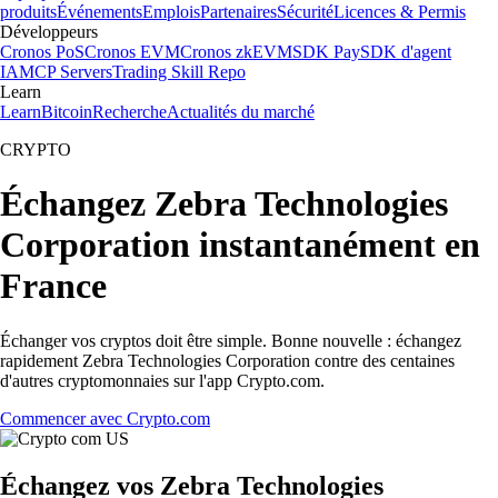
produits
Événements
Emplois
Partenaires
Sécurité
Licences & Permis
Développeurs
Cronos PoS
Cronos EVM
Cronos zkEVM
SDK Pay
SDK d'agent
IA
MCP Servers
Trading Skill Repo
Learn
Learn
Bitcoin
Recherche
Actualités du marché
CRYPTO
Échangez Zebra Technologies
Corporation instantanément en
France
Échanger vos cryptos doit être simple. Bonne nouvelle : échangez
rapidement Zebra Technologies Corporation contre des centaines
d'autres cryptomonnaies sur l'app Crypto.com.
Commencer avec Crypto.com
Échangez vos Zebra Technologies