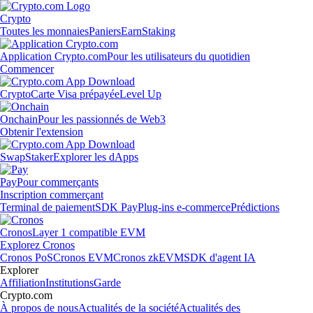
Crypto
Toutes les monnaies
Paniers
Earn
Staking
Application Crypto.com
Pour les utilisateurs du quotidien
Commencer
Crypto
Carte Visa prépayée
Level Up
Onchain
Pour les passionnés de Web3
Obtenir l'extension
Swap
Staker
Explorer les dApps
Pay
Pour commerçants
Inscription commerçant
Terminal de paiement
SDK Pay
Plug-ins e-commerce
Prédictions
Cronos
Layer 1 compatible EVM
Explorez Cronos
Cronos PoS
Cronos EVM
Cronos zkEVM
SDK d'agent IA
Explorer
Affiliation
Institutions
Garde
Crypto.com
À propos de nous
Actualités de la société
Actualités des