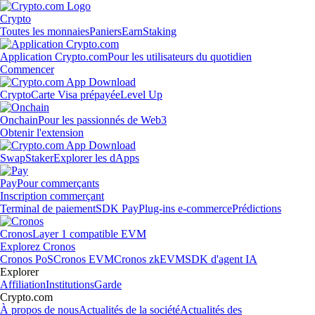
Crypto
Toutes les monnaies
Paniers
Earn
Staking
Application Crypto.com
Pour les utilisateurs du quotidien
Commencer
Crypto
Carte Visa prépayée
Level Up
Onchain
Pour les passionnés de Web3
Obtenir l'extension
Swap
Staker
Explorer les dApps
Pay
Pour commerçants
Inscription commerçant
Terminal de paiement
SDK Pay
Plug-ins e-commerce
Prédictions
Cronos
Layer 1 compatible EVM
Explorez Cronos
Cronos PoS
Cronos EVM
Cronos zkEVM
SDK d'agent IA
Explorer
Affiliation
Institutions
Garde
Crypto.com
À propos de nous
Actualités de la société
Actualités des