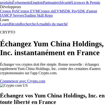
produits
Événements
Emplois
Partenaires
Sécurité
Licences & Permis
Développeurs
Cronos PoS
Cronos EVM
Cronos zkEVM
SDK Pay
SDK d'agent
IA
MCP Servers
Trading Skill Repo
Learn
Learn
Bitcoin
Recherche
Actualités du marché
CRYPTO
Échangez Yum China Holdings,
Inc. instantanément en France
Échanger vos cryptos doit être simple. Bonne nouvelle : échangez
rapidement Yum China Holdings, Inc. contre des centaines d'autres
cryptomonnaies sur l'app Crypto.com.
Commencer avec Crypto.com
Échangez vos Yum China Holdings, Inc. en
toute liberté en France