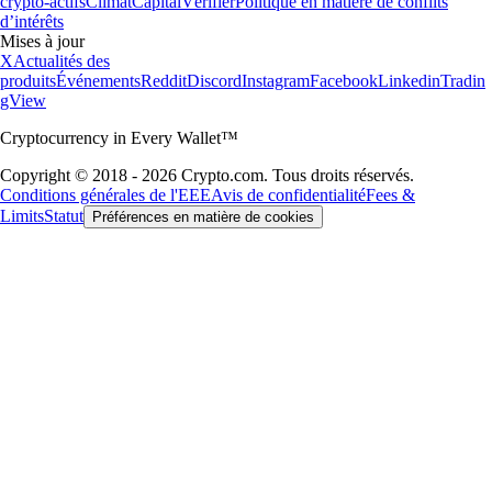
crypto-actifs
Climat
Capital
Vérifier
Politique en matière de conflits
d’intérêts
Mises à jour
X
Actualités des
produits
Événements
Reddit
Discord
Instagram
Facebook
Linkedin
Tradin
gView
Cryptocurrency in Every Wallet™
Copyright © 2018 - 2026 Crypto.com. Tous droits réservés.
Conditions générales de l'EEE
Avis de confidentialité
Fees &
Limits
Statut
Préférences en matière de cookies