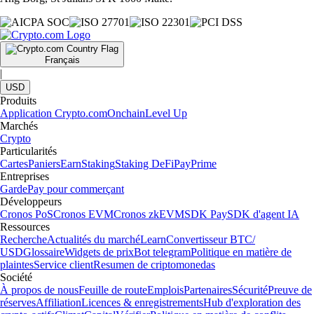
Français
|
USD
Produits
Application Crypto.com
Onchain
Level Up
Marchés
Crypto
Particularités
Cartes
Paniers
Earn
Staking
Staking DeFi
Pay
Prime
Entreprises
Garde
Pay pour commerçant
Développeurs
Cronos PoS
Cronos EVM
Cronos zkEVM
SDK Pay
SDK d'agent IA
Ressources
Recherche
Actualités du marché
Learn
Convertisseur BTC/
USD
Glossaire
Widgets de prix
Bot telegram
Politique en matière de
plaintes
Service client
Resumen de criptomonedas
Société
À propos de nous
Feuille de route
Emplois
Partenaires
Sécurité
Preuve de
réserves
Affiliation
Licences & enregistrements
Hub d'exploration des