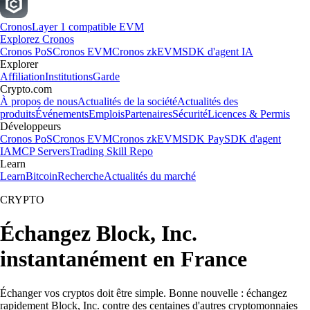
Cronos
Layer 1 compatible EVM
Explorez Cronos
Cronos PoS
Cronos EVM
Cronos zkEVM
SDK d'agent IA
Explorer
Affiliation
Institutions
Garde
Crypto.com
À propos de nous
Actualités de la société
Actualités des
produits
Événements
Emplois
Partenaires
Sécurité
Licences & Permis
Développeurs
Cronos PoS
Cronos EVM
Cronos zkEVM
SDK Pay
SDK d'agent
IA
MCP Servers
Trading Skill Repo
Learn
Learn
Bitcoin
Recherche
Actualités du marché
CRYPTO
Échangez Block, Inc.
instantanément en France
Échanger vos cryptos doit être simple. Bonne nouvelle : échangez
rapidement Block, Inc. contre des centaines d'autres cryptomonnaies