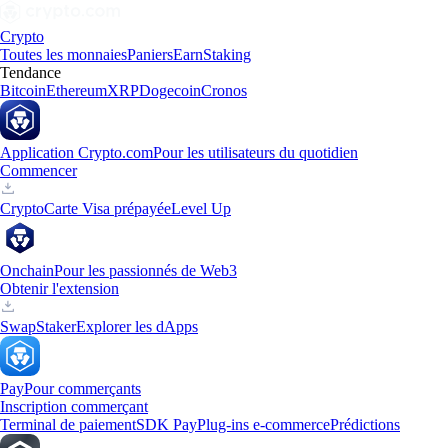
Crypto
Toutes les monnaies
Paniers
Earn
Staking
Tendance
Bitcoin
Ethereum
XRP
Dogecoin
Cronos
Application Crypto.com
Pour les utilisateurs du quotidien
Commencer
Crypto
Carte Visa prépayée
Level Up
Onchain
Pour les passionnés de Web3
Obtenir l'extension
Swap
Staker
Explorer les dApps
Pay
Pour commerçants
Inscription commerçant
Terminal de paiement
SDK Pay
Plug-ins e-commerce
Prédictions