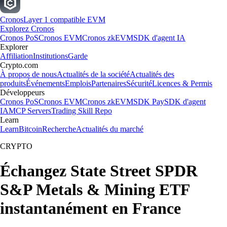
Cronos
Layer 1 compatible EVM
Explorez Cronos
Cronos PoS
Cronos EVM
Cronos zkEVM
SDK d'agent IA
Explorer
Affiliation
Institutions
Garde
Crypto.com
À propos de nous
Actualités de la société
Actualités des
produits
Événements
Emplois
Partenaires
Sécurité
Licences & Permis
Développeurs
Cronos PoS
Cronos EVM
Cronos zkEVM
SDK Pay
SDK d'agent
IA
MCP Servers
Trading Skill Repo
Learn
Learn
Bitcoin
Recherche
Actualités du marché
CRYPTO
Échangez State Street SPDR
S&P Metals & Mining ETF
instantanément en France