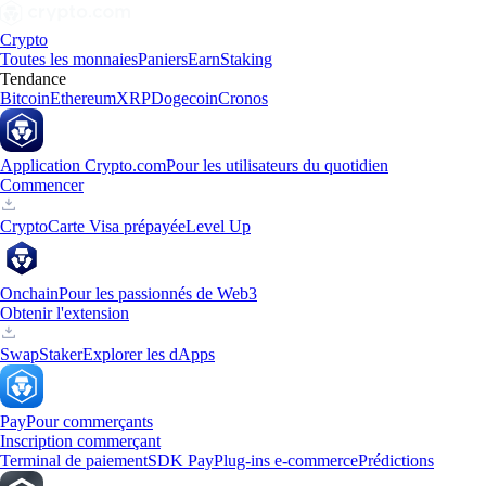
Crypto
Toutes les monnaies
Paniers
Earn
Staking
Tendance
Bitcoin
Ethereum
XRP
Dogecoin
Cronos
Application Crypto.com
Pour les utilisateurs du quotidien
Commencer
Crypto
Carte Visa prépayée
Level Up
Onchain
Pour les passionnés de Web3
Obtenir l'extension
Swap
Staker
Explorer les dApps
Pay
Pour commerçants
Inscription commerçant
Terminal de paiement
SDK Pay
Plug-ins e-commerce
Prédictions