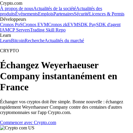
Crypto.com
À propos de nous
Actualités de la société
Actualités des
produits
Événements
Emplois
Partenaires
Sécurité
Licences & Permis
Développeurs
Cronos PoS
Cronos EVM
Cronos zkEVM
SDK Pay
SDK d'agent
IA
MCP Servers
Trading Skill Repo
Learn
Learn
Bitcoin
Recherche
Actualités du marché
CRYPTO
Échangez Weyerhaeuser
Company instantanément en
France
Échanger vos cryptos doit être simple. Bonne nouvelle : échangez
rapidement Weyerhaeuser Company contre des centaines d'autres
cryptomonnaies sur l'app Crypto.com.
Commencer avec Crypto.com