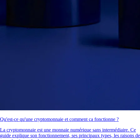
Qu'est-ce qu'une cryptomonnaie et comment ça fonctionne ?
La cryptomonnaie est une monnaie numérique sans intermédiaire. Ce
guide explique son fonctionnement, ses principaux types, les raisons de