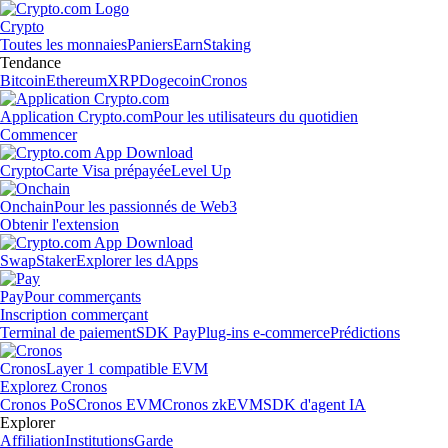
Crypto
Toutes les monnaies
Paniers
Earn
Staking
Tendance
Bitcoin
Ethereum
XRP
Dogecoin
Cronos
Application Crypto.com
Pour les utilisateurs du quotidien
Commencer
Crypto
Carte Visa prépayée
Level Up
Onchain
Pour les passionnés de Web3
Obtenir l'extension
Swap
Staker
Explorer les dApps
Pay
Pour commerçants
Inscription commerçant
Terminal de paiement
SDK Pay
Plug-ins e-commerce
Prédictions
Cronos
Layer 1 compatible EVM
Explorez Cronos
Cronos PoS
Cronos EVM
Cronos zkEVM
SDK d'agent IA
Explorer
Affiliation
Institutions
Garde