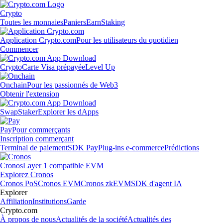
Crypto
Toutes les monnaies
Paniers
Earn
Staking
Application Crypto.com
Pour les utilisateurs du quotidien
Commencer
Crypto
Carte Visa prépayée
Level Up
Onchain
Pour les passionnés de Web3
Obtenir l'extension
Swap
Staker
Explorer les dApps
Pay
Pour commerçants
Inscription commerçant
Terminal de paiement
SDK Pay
Plug-ins e-commerce
Prédictions
Cronos
Layer 1 compatible EVM
Explorez Cronos
Cronos PoS
Cronos EVM
Cronos zkEVM
SDK d'agent IA
Explorer
Affiliation
Institutions
Garde
Crypto.com
À propos de nous
Actualités de la société
Actualités des