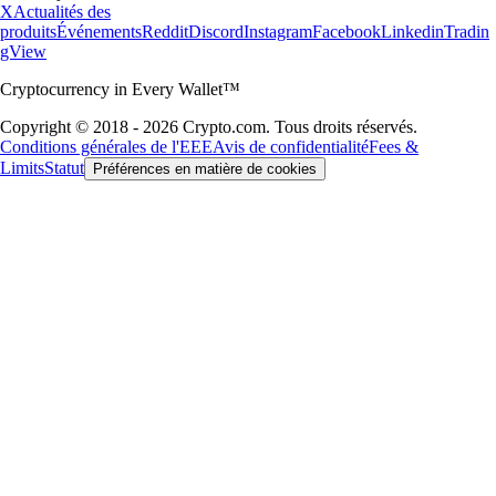
X
Actualités des
produits
Événements
Reddit
Discord
Instagram
Facebook
Linkedin
Tradin
gView
Cryptocurrency in Every Wallet™
Copyright © 2018 - 2026 Crypto.com. Tous droits réservés.
Conditions générales de l'EEE
Avis de confidentialité
Fees &
Limits
Statut
Préférences en matière de cookies