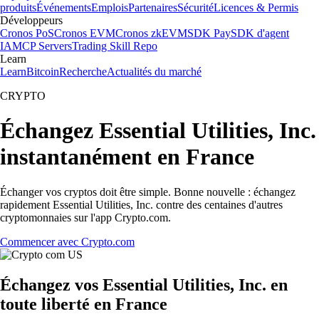
produits
Événements
Emplois
Partenaires
Sécurité
Licences & Permis
Développeurs
Cronos PoS
Cronos EVM
Cronos zkEVM
SDK Pay
SDK d'agent
IA
MCP Servers
Trading Skill Repo
Learn
Learn
Bitcoin
Recherche
Actualités du marché
CRYPTO
Échangez Essential Utilities, Inc.
instantanément en France
Échanger vos cryptos doit être simple. Bonne nouvelle : échangez
rapidement Essential Utilities, Inc. contre des centaines d'autres
cryptomonnaies sur l'app Crypto.com.
Commencer avec Crypto.com
Échangez vos Essential Utilities, Inc. en
toute liberté en France