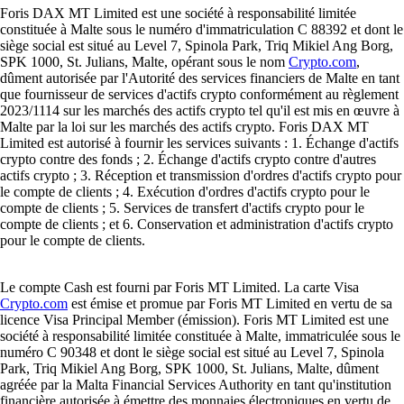
Foris DAX MT Limited est une société à responsabilité limitée
constituée à Malte sous le numéro d'immatriculation C 88392 et dont le
siège social est situé au Level 7, Spinola Park, Triq Mikiel Ang Borg,
SPK 1000, St. Julians, Malte, opérant sous le nom
Crypto.com
,
dûment autorisée par l'Autorité des services financiers de Malte en tant
que fournisseur de services d'actifs crypto conformément au règlement
2023/1114 sur les marchés des actifs crypto tel qu'il est mis en œuvre à
Malte par la loi sur les marchés des actifs crypto. Foris DAX MT
Limited est autorisé à fournir les services suivants : 1. Échange d'actifs
crypto contre des fonds ; 2. Échange d'actifs crypto contre d'autres
actifs crypto ; 3. Réception et transmission d'ordres d'actifs crypto pour
le compte de clients ; 4. Exécution d'ordres d'actifs crypto pour le
compte de clients ; 5. Services de transfert d'actifs crypto pour le
compte de clients ; et 6. Conservation et administration d'actifs crypto
pour le compte de clients.
Le compte Cash est fourni par Foris MT Limited. La carte Visa
Crypto.com
est émise et promue par Foris MT Limited en vertu de sa
licence Visa Principal Member (émission). Foris MT Limited est une
société à responsabilité limitée constituée à Malte, immatriculée sous le
numéro C 90348 et dont le siège social est situé au Level 7, Spinola
Park, Triq Mikiel Ang Borg, SPK 1000, St. Julians, Malte, dûment
agréée par la Malta Financial Services Authority en tant qu'institution
financière autorisée à émettre des monnaies électroniques en vertu de