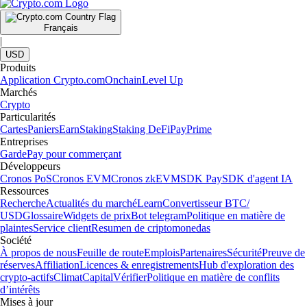
Français
|
USD
Produits
Application Crypto.com
Onchain
Level Up
Marchés
Crypto
Particularités
Cartes
Paniers
Earn
Staking
Staking DeFi
Pay
Prime
Entreprises
Garde
Pay pour commerçant
Développeurs
Cronos PoS
Cronos EVM
Cronos zkEVM
SDK Pay
SDK d'agent IA
Ressources
Recherche
Actualités du marché
Learn
Convertisseur BTC/
USD
Glossaire
Widgets de prix
Bot telegram
Politique en matière de
plaintes
Service client
Resumen de criptomonedas
Société
À propos de nous
Feuille de route
Emplois
Partenaires
Sécurité
Preuve de
réserves
Affiliation
Licences & enregistrements
Hub d'exploration des
crypto-actifs
Climat
Capital
Vérifier
Politique en matière de conflits
d’intérêts
Mises à jour